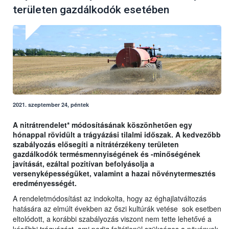
területen gazdálkodók esetében
2021. szeptember 24, péntek
A nitrátrendelet* módosításának köszönhetően egy
hónappal rövidült a trágyázási tilalmi időszak. A kedvezőbb
szabályozás elősegíti a nitrátérzékeny területen
gazdálkodók termésmennyiségének és -minőségének
javítását, ezáltal pozitívan befolyásolja a
versenyképességüket, valamint a hazai növénytermesztés
eredményességét.
A rendeletmódosítást az indokolta, hogy az éghajlatváltozás
hatására az elmúlt években az őszi kultúrák vetése sok esetben
eltolódott, a korábbi szabályozás viszont nem tette lehetővé a