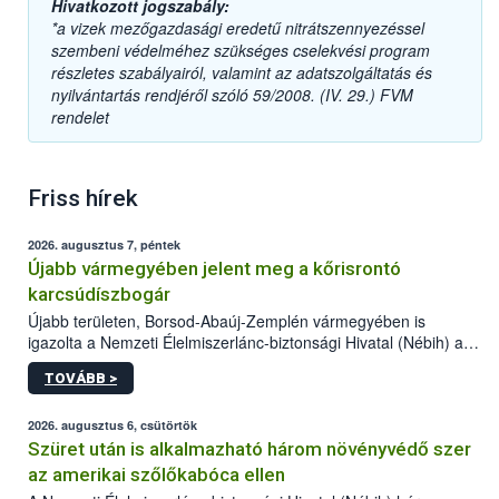
Hivatkozott jogszabály:
*a vizek mezőgazdasági eredetű nitrátszennyezéssel
szembeni védelméhez szükséges cselekvési program
részletes szabályairól, valamint az adatszolgáltatás és
nyilvántartás rendjéről szóló 59/2008. (IV. 29.) FVM
rendelet
Friss hírek
2026. augusztus 7, péntek
Újabb vármegyében jelent meg a kőrisrontó
karcsúdíszbogár
Újabb területen, Borsod-Abaúj-Zemplén vármegyében is
igazolta a Nemzeti Élelmiszerlánc-biztonsági Hivatal (Nébih) a
kőrisrontó karcsúdíszbogár (Agrilus planipennis) jelenlétét. A
TOVÁBB >
kártevőt nem csak színcsapdában találták meg, de már fertőzött
fában is azonosították. A növényvédelmi szakemberek folytatják
az intenzív felderítést, emellett az intézkedéseket a szlovák
2026. augusztus 6, csütörtök
hatósággal is összehangolják a terjedés megállítása érdekében.
Szüret után is alkalmazható három növényvédő szer
az amerikai szőlőkabóca ellen