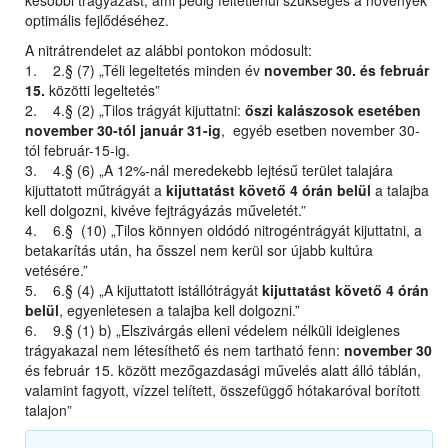
későbbi trágyázást, ami pedig feltétlenül szükséges a növények
optimális fejlődéséhez.
A nitrátrendelet az alábbi pontokon módosult:
1. 2.§ (7) „Téli legeltetés minden év
november 30. és február
15.
közötti legeltetés”
2. 4.§ (2) „Tilos trágyát kijuttatni:
őszi kalászosok esetében
november 30-tól január 31-ig
, egyéb esetben november 30-
tól február-15-ig.
3. 4.§ (6) „A 12%-nál meredekebb lejtésű terület talajára
kijuttatott műtrágyát a
kijuttatást követő 4 órán belül
a talajba
kell dolgozni, kivéve fejtrágyázás műveletét.”
4. 6.§ (10) „Tilos könnyen oldódó nitrogéntrágyát kijuttatni, a
betakarítás után, ha ősszel nem kerül sor újabb kultúra
vetésére.”
5. 6.§ (4) „A kijuttatott istállótrágyát
kijuttatást követő 4 órán
belül
, egyenletesen a talajba kell dolgozni.”
6. 9.§ (1) b) „Elszivárgás elleni védelem nélküli ideiglenes
trágyakazal nem létesíthető és nem tartható fenn:
november 30
és február 15. között mezőgazdasági művelés alatt álló táblán,
valamint fagyott, vízzel telített, összefüggő hótakaróval borított
talajon”