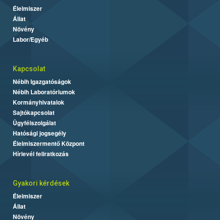
Élelmiszer
Állat
Növény
Labor/Egyéb
Kapcsolat
Nébih Igazgatóságok
Nébih Laboratóriumok
Kormányhivatalok
Sajtókapcsolat
Ügyfélszolgálat
Hatósági jogsegély
Élelmiszermentő Központ
Hírlevél feliratkozás
Gyakori kérdések
Élelmiszer
Állat
Növény