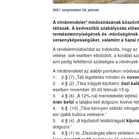
2021. szeptember 24, péntek
A nitrátrendelet* módosításának köszönh
időszak. A kedvezőbb szabályozás előseg
termésmennyiségének és -minőségének jav
versenyképességüket, valamint a hazai
A rendeletmódosítást az indokolta, hogy az 
vetése sok esetben eltolódott, a korábbi sz
ami pedig feltétlenül szükséges a növények 
A nitrátrendelet az alábbi pontokon módosul
1. 2.§ (7) „Téli legeltetés minden év
novem
2. 4.§ (2) „Tilos trágyát kijuttatni:
őszi kal
esetben november 30-tól február-15-ig.
3. 4.§ (6) „A 12%-nál meredekebb lejtésű te
órán belül
a talajba kell dolgozni, kivéve fe
4. 6.§ (10) „Tilos könnyen oldódó nitrogéntr
sor újabb kultúra vetésére.”
5. 6.§ (4) „A kijuttatott istállótrágyát
kijutt
dolgozni.”
6. 9.§ (1) b) „Elszivárgás elleni védelem né