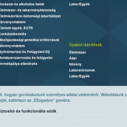
Borászat és alkoholos italok
Labor/Egyéb
Élelmiszer- és takarmánybiztonság
Élelmiszerlánc-biztonsági laborhálózat
Járványvédelem
Kiemelt ügyek, EUTR
Kockázatkezelés
Mezőgazdasági genetikai erőforrások
Gyakori kérdések
Növényvédelem
Nyilvántartási és Felügyeleti Díj
Élelmiszer
Rendszerszervezés és felügyelet
Állat
Termékpálya-ellenőrzés
Növény
Laboratóriumok
Labor/Egyéb
, hogyan gondoskodunk személyes adatai védelméről. Weboldalunk cook
jük, kattintson az „Elfogadom” gombra.
Nemzeti Élelmiszerlánc-biztonsági Hivatal
E-mail:
ugyfelszolgalat@nebih.gov.hu
tosító és funkcionális sütik
Cím: 1024 Budapest, Keleti Károly utca. 24.
Zöld szám: 06-80/263-244
Levelezési cím: 1525 Budapest. Pf. 30.
Telefon: 06-1/ 336-9000
Fax: 06-1/336-9479