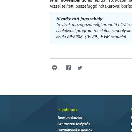
fenn:
november 30
és február 15. között m
vízzel telített, összefüggő hótakaróval boríto
Hivatkozott jogszabály:
*a vizek mezőgazdasági eredetű nitrát
cselekvési program részletes szabályairól
szóló 59/2008. (IV. 29.) FVM rendelet
Hivatalunk
Bemutatkozás
Szervezeti felépítés
Gazdálkodási adatok