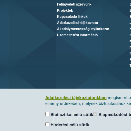
Felügyeleti szervünk
Projektek
Kapcsolódó linkek
Adatkezelési tájékoztató
Akadálymentességi nyilatkozat
Üzemeltetési információ
Adatkezelési tájékoztatónkban
megismerheti
élmény érdekében, melynek biztosításához kér
Statisztikai célú sütik
Alapműködést biz
Hirdetési célú sütik