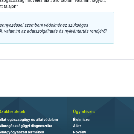
ezőgazdasági művelés alatt álló táblán, valamint fagyott,
tt talajon”
szennyezéssel szembeni védelméhez szükséges
, valamint az adatszolgáltatás és nyilvántartás rendjéről
Szakterületek
Ügyintézés
Állat-egészségügy és állatvédelem
Élelmiszer
Állategészségügyi diagnosztika
Állat
Állatgyógyászati termékek
Növény