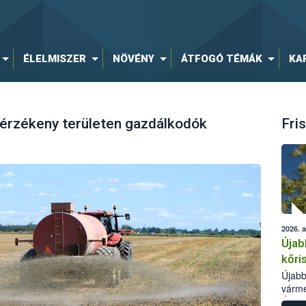
ÉLELMISZER
NÖVÉNY
ÁTFOGÓ TÉMÁK
KA
átérzékeny területen gazdálkodók
Fris
2026. 
Újab
kőri
Újabb
várme
Élelm