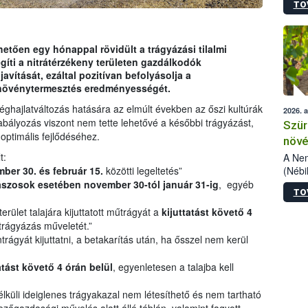
TO
kőris
jelen
talál
azono
etően egy hónappal rövidült a trágyázási tilalmi
folyta
íti a nitrátérzékeny területen gazdálkodók
intéz
ítását, ezáltal pozitívan befolyásolja a
össze
 növénytermesztés eredményességét.
érdek
éghajlatváltozás hatására az elmúlt években az őszi kultúrák
2026. 
abályozás viszont nem tette lehetővé a későbbi trágyázást,
Szür
optimális fejlődéséhez.
növé
szől
t:
A Nem
(Nébi
ber 30. és február 15.
közötti legeltetés”
Klart
ászosok esetében november 30-tól január 31-ig
, egyéb
TO
módos
egész
rület talajára kijuttatott műtrágyát a
kijuttatást követő 4
felha
jtrágyázás műveletét.”
célja
ágyát kijuttatni, a betakarítás után, ha ősszel nem kerül
lehet
Az Or
atást követő 4 órán belül
, egyenletesen a talajba kell
felha
terme
lküli ideiglenes trágyakazal nem létesíthető és nem tartható