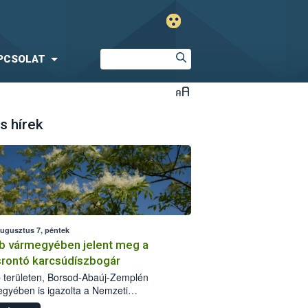
PCSOLAT
s hírek
augusztus 7, péntek
b vármegyében jelent meg a
srontó karcsúdíszbogár
 területen, Borsod-Abaúj-Zemplén
gyében is igazolta a Nemzeti
iszerlánc-biztonsági Hivatal (Nébih) a