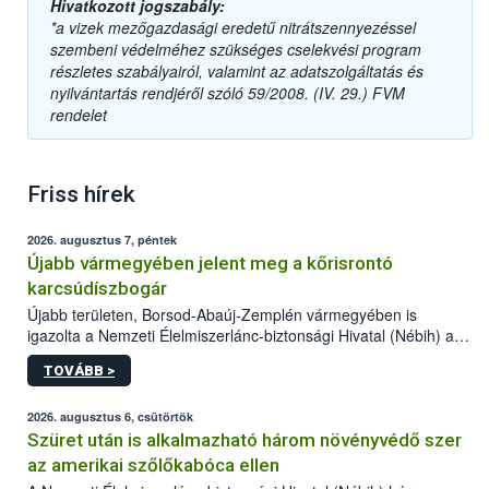
Hivatkozott jogszabály:
*a vizek mezőgazdasági eredetű nitrátszennyezéssel
szembeni védelméhez szükséges cselekvési program
részletes szabályairól, valamint az adatszolgáltatás és
nyilvántartás rendjéről szóló 59/2008. (IV. 29.) FVM
rendelet
Friss hírek
2026. augusztus 7, péntek
Újabb vármegyében jelent meg a kőrisrontó
karcsúdíszbogár
Újabb területen, Borsod-Abaúj-Zemplén vármegyében is
igazolta a Nemzeti Élelmiszerlánc-biztonsági Hivatal (Nébih) a
kőrisrontó karcsúdíszbogár (Agrilus planipennis) jelenlétét. A
TOVÁBB >
kártevőt nem csak színcsapdában találták meg, de már fertőzött
fában is azonosították. A növényvédelmi szakemberek folytatják
az intenzív felderítést, emellett az intézkedéseket a szlovák
2026. augusztus 6, csütörtök
hatósággal is összehangolják a terjedés megállítása érdekében.
Szüret után is alkalmazható három növényvédő szer
az amerikai szőlőkabóca ellen