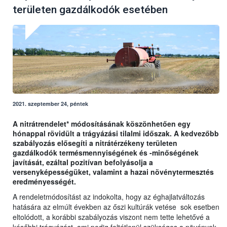
területen gazdálkodók esetében
2021. szeptember 24, péntek
A nitrátrendelet* módosításának köszönhetően egy
hónappal rövidült a trágyázási tilalmi időszak. A kedvezőbb
szabályozás elősegíti a nitrátérzékeny területen
gazdálkodók termésmennyiségének és -minőségének
javítását, ezáltal pozitívan befolyásolja a
versenyképességüket, valamint a hazai növénytermesztés
eredményességét.
A rendeletmódosítást az indokolta, hogy az éghajlatváltozás
hatására az elmúlt években az őszi kultúrák vetése sok esetben
eltolódott, a korábbi szabályozás viszont nem tette lehetővé a