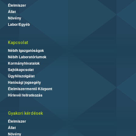
Élelmiszer
Állat
Növény
Labor/Egyéb
Kapcsolat
Nébih Igazgatóságok
Nébih Laboratóriumok
Kormányhivatalok
Sajtókapcsolat
Ügyfélszolgálat
Hatósági jogsegély
Élelmiszermentő Központ
Hírlevél feliratkozás
Gyakori kérdések
Élelmiszer
Állat
Növény