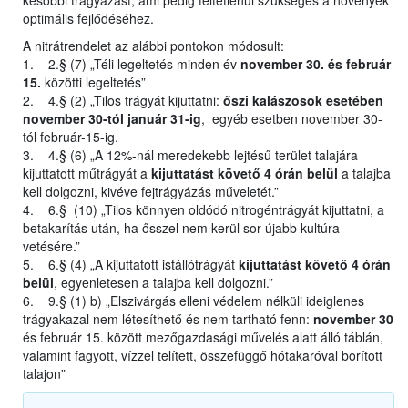
későbbi trágyázást, ami pedig feltétlenül szükséges a növények
optimális fejlődéséhez.
A nitrátrendelet az alábbi pontokon módosult:
1. 2.§ (7) „Téli legeltetés minden év
november 30. és február
15.
közötti legeltetés”
2. 4.§ (2) „Tilos trágyát kijuttatni:
őszi kalászosok esetében
november 30-tól január 31-ig
, egyéb esetben november 30-
tól február-15-ig.
3. 4.§ (6) „A 12%-nál meredekebb lejtésű terület talajára
kijuttatott műtrágyát a
kijuttatást követő 4 órán belül
a talajba
kell dolgozni, kivéve fejtrágyázás műveletét.”
4. 6.§ (10) „Tilos könnyen oldódó nitrogéntrágyát kijuttatni, a
betakarítás után, ha ősszel nem kerül sor újabb kultúra
vetésére.”
5. 6.§ (4) „A kijuttatott istállótrágyát
kijuttatást követő 4 órán
belül
, egyenletesen a talajba kell dolgozni.”
6. 9.§ (1) b) „Elszivárgás elleni védelem nélküli ideiglenes
trágyakazal nem létesíthető és nem tartható fenn:
november 30
és február 15. között mezőgazdasági művelés alatt álló táblán,
valamint fagyott, vízzel telített, összefüggő hótakaróval borított
talajon”