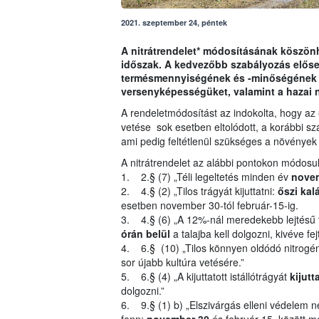
2021. szeptember 24, péntek
A nitrátrendelet* módosításának köszönh
időszak. A kedvezőbb szabályozás előseg
termésmennyiségének és -minőségének jav
versenyképességüket, valamint a hazai
A rendeletmódosítást az indokolta, hogy az 
vetése sok esetben eltolódott, a korábbi sz
ami pedig feltétlenül szükséges a növények 
A nitrátrendelet az alábbi pontokon módosul
1. 2.§ (7) „Téli legeltetés minden év
novem
2. 4.§ (2) „Tilos trágyát kijuttatni:
őszi kal
esetben november 30-tól február-15-ig.
3. 4.§ (6) „A 12%-nál meredekebb lejtésű te
órán belül
a talajba kell dolgozni, kivéve fe
4. 6.§ (10) „Tilos könnyen oldódó nitrogéntr
sor újabb kultúra vetésére.”
5. 6.§ (4) „A kijuttatott istállótrágyát
kijutt
dolgozni.”
6. 9.§ (1) b) „Elszivárgás elleni védelem né