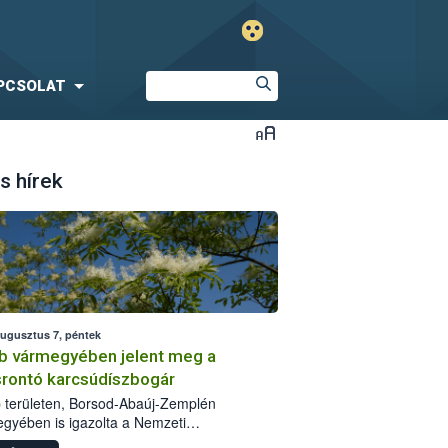
PCSOLAT
s hírek
augusztus 7, péntek
b vármegyében jelent meg a
srontó karcsúdíszbogár
 területen, Borsod-Abaúj-Zemplén
gyében is igazolta a Nemzeti
iszerlánc-biztonsági Hivatal (Nébih) a