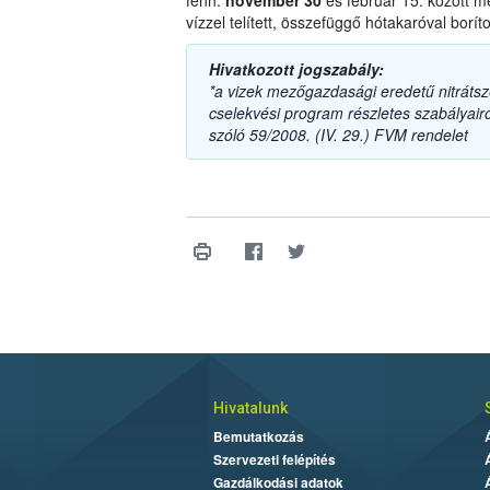
fenn:
november 30
és február 15. között m
vízzel telített, összefüggő hótakaróval boríto
Hivatkozott jogszabály:
*a vizek mezőgazdasági eredetű nitrát
cselekvési program részletes szabályairól
szóló 59/2008. (IV. 29.) FVM rendelet
Hivatalunk
Bemutatkozás
Szervezeti felépítés
Gazdálkodási adatok