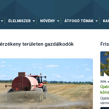
ÉLELMISZER
NÖVÉNY
ÁTFOGÓ TÉMÁK
KA
átérzékeny területen gazdálkodók
Fris
2026. 
Újab
kőri
Újabb
várme
Élelm