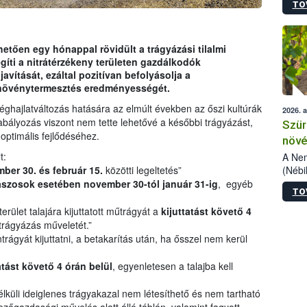
TO
kőris
jelen
talál
azono
etően egy hónappal rövidült a trágyázási tilalmi
folyta
íti a nitrátérzékeny területen gazdálkodók
intéz
ítását, ezáltal pozitívan befolyásolja a
össze
 növénytermesztés eredményességét.
érdek
éghajlatváltozás hatására az elmúlt években az őszi kultúrák
2026. 
abályozás viszont nem tette lehetővé a későbbi trágyázást,
Szür
optimális fejlődéséhez.
növé
szől
t:
A Nem
(Nébi
ber 30. és február 15.
közötti legeltetés”
Klart
ászosok esetében november 30-tól január 31-ig
, egyéb
TO
módos
egész
rület talajára kijuttatott műtrágyát a
kijuttatást követő 4
felha
jtrágyázás műveletét.”
célja
ágyát kijuttatni, a betakarítás után, ha ősszel nem kerül
lehet
Az Or
atást követő 4 órán belül
, egyenletesen a talajba kell
felha
terme
lküli ideiglenes trágyakazal nem létesíthető és nem tartható