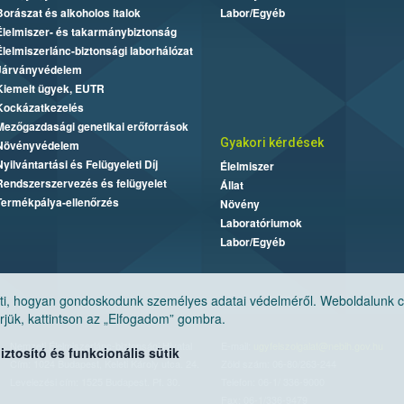
Borászat és alkoholos italok
Labor/Egyéb
Élelmiszer- és takarmánybiztonság
Élelmiszerlánc-biztonsági laborhálózat
Járványvédelem
Kiemelt ügyek, EUTR
Kockázatkezelés
Mezőgazdasági genetikai erőforrások
Gyakori kérdések
Növényvédelem
Nyilvántartási és Felügyeleti Díj
Élelmiszer
Rendszerszervezés és felügyelet
Állat
Termékpálya-ellenőrzés
Növény
Laboratóriumok
Labor/Egyéb
, hogyan gondoskodunk személyes adatai védelméről. Weboldalunk cook
jük, kattintson az „Elfogadom” gombra.
Nemzeti Élelmiszerlánc-biztonsági Hivatal
E-mail:
ugyfelszolgalat@nebih.gov.hu
tosító és funkcionális sütik
Cím: 1024 Budapest, Keleti Károly utca. 24.
Zöld szám: 06-80/263-244
Levelezési cím: 1525 Budapest. Pf. 30.
Telefon: 06-1/ 336-9000
Fax: 06-1/336-9479