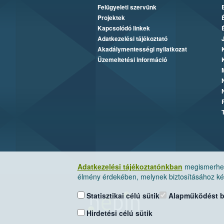
Felügyeleti szervünk
Projektek
Kapcsolódó linkek
Adatkezelési tájékoztató
Akadálymentességi nyilatkozat
Üzemeltetési információ
Adatkezelési tájékoztatónkban
megismerheti
élmény érdekében, melynek biztosításához kér
Statisztikai célú sütik
Alapműködést biz
Hirdetési célú sütik