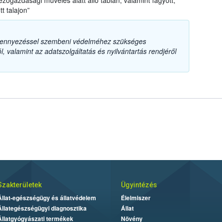
ezőgazdasági művelés alatt álló táblán, valamint fagyott,
tt talajon”
szennyezéssel szembeni védelméhez szükséges
, valamint az adatszolgáltatás és nyilvántartás rendjéről
Szakterületek
Ügyintézés
Állat-egészségügy és állatvédelem
Élelmiszer
Állategészségügyi diagnosztika
Állat
Állatgyógyászati termékek
Növény