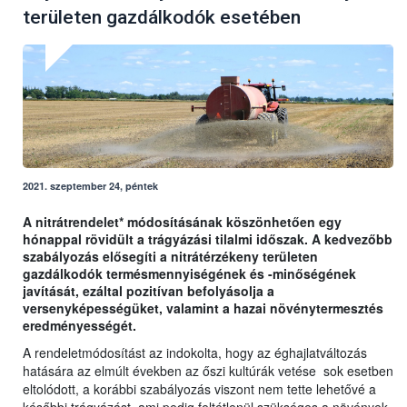
területen gazdálkodók esetében
2021. szeptember 24, péntek
A nitrátrendelet* módosításának köszönhetően egy
hónappal rövidült a trágyázási tilalmi időszak. A kedvezőbb
szabályozás elősegíti a nitrátérzékeny területen
gazdálkodók termésmennyiségének és -minőségének
javítását, ezáltal pozitívan befolyásolja a
versenyképességüket, valamint a hazai növénytermesztés
eredményességét.
A rendeletmódosítást az indokolta, hogy az éghajlatváltozás
hatására az elmúlt években az őszi kultúrák vetése sok esetben
eltolódott, a korábbi szabályozás viszont nem tette lehetővé a