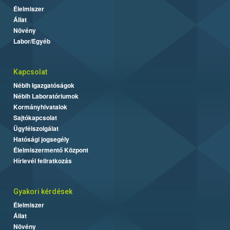
Élelmiszer
Állat
Növény
Labor/Egyéb
Kapcsolat
Nébih Igazgatóságok
Nébih Laboratóriumok
Kormányhivatalok
Sajtókapcsolat
Ügyfélszolgálat
Hatósági jogsegély
Élelmiszermentő Központ
Hírlevél feliratkozás
Gyakori kérdések
Élelmiszer
Állat
Növény