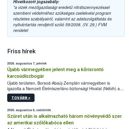
Hivatkozott jogszabály:
*a vizek mezőgazdasági eredetű nitrátszennyezéssel
szembeni védelméhez szükséges cselekvési program
részletes szabályairól, valamint az adatszolgáltatás és
nyilvántartás rendjéről szóló 59/2008. (IV. 29.) FVM
rendelet
Friss hírek
2026. augusztus 7, péntek
Újabb vármegyében jelent meg a kőrisrontó
karcsúdíszbogár
Újabb területen, Borsod-Abaúj-Zemplén vármegyében is
igazolta a Nemzeti Élelmiszerlánc-biztonsági Hivatal (Nébih) a
kőrisrontó karcsúdíszbogár (Agrilus planipennis) jelenlétét. A
TOVÁBB >
kártevőt nem csak színcsapdában találták meg, de már fertőzött
fában is azonosították. A növényvédelmi szakemberek folytatják
az intenzív felderítést, emellett az intézkedéseket a szlovák
2026. augusztus 6, csütörtök
hatósággal is összehangolják a terjedés megállítása érdekében.
Szüret után is alkalmazható három növényvédő szer
az amerikai szőlőkabóca ellen