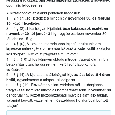
későbbi trágyázást, ami pedig feltétlenül szükséges a növények
optimális fejlődéséhez.
A nitrátrendelet az alábbi pontokon módosult:
1. 2.§ (7) „Téli legeltetés minden év
november 30. és február
15.
közötti legeltetés”
2. 4.§ (2) „Tilos trágyát kijuttatni:
őszi kalászosok esetében
november 30-tól január 31-ig
, egyéb esetben november 30-
tól február-15-ig.
3. 4.§ (6) „A 12%-nál meredekebb lejtésű terület talajára
kijuttatott műtrágyát a
kijuttatást követő 4 órán belül
a talajba
kell dolgozni, kivéve fejtrágyázás műveletét.”
4. 6.§ (10) „Tilos könnyen oldódó nitrogéntrágyát kijuttatni, a
betakarítás után, ha ősszel nem kerül sor újabb kultúra
vetésére.”
5. 6.§ (4) „A kijuttatott istállótrágyát
kijuttatást követő 4 órán
belül
, egyenletesen a talajba kell dolgozni.”
6. 9.§ (1) b) „Elszivárgás elleni védelem nélküli ideiglenes
trágyakazal nem létesíthető és nem tartható fenn:
november 30
és február 15. között mezőgazdasági művelés alatt álló táblán,
valamint fagyott, vízzel telített, összefüggő hótakaróval borított
talajon”