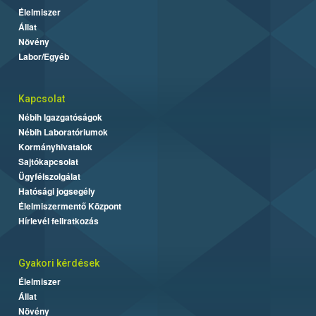
Élelmiszer
Állat
Növény
Labor/Egyéb
Kapcsolat
Nébih Igazgatóságok
Nébih Laboratóriumok
Kormányhivatalok
Sajtókapcsolat
Ügyfélszolgálat
Hatósági jogsegély
Élelmiszermentő Központ
Hírlevél feliratkozás
Gyakori kérdések
Élelmiszer
Állat
Növény