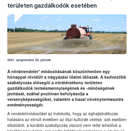
területen gazdálkodók esetében
2021. szeptember 24, péntek
A nitrátrendelet* módosításának köszönhetően egy
hónappal rövidült a trágyázási tilalmi időszak. A kedvezőbb
szabályozás elősegíti a nitrátérzékeny területen
gazdálkodók termésmennyiségének és -minőségének
javítását, ezáltal pozitívan befolyásolja a
versenyképességüket, valamint a hazai növénytermesztés
eredményességét.
A rendeletmódosítást az indokolta, hogy az éghajlatváltozás
hatására az elmúlt években az őszi kultúrák vetése sok esetben
eltolódott, a korábbi szabályozás viszont nem tette lehetővé a