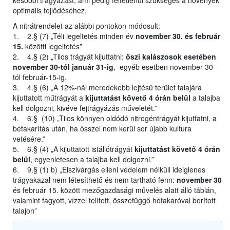
későbbi trágyázást, ami pedig feltétlenül szükséges a növények
optimális fejlődéséhez.
A nitrátrendelet az alábbi pontokon módosult:
1. 2.§ (7) „Téli legeltetés minden év
november 30. és február
15.
közötti legeltetés”
2. 4.§ (2) „Tilos trágyát kijuttatni:
őszi kalászosok esetében
november 30-tól január 31-ig
, egyéb esetben november 30-
tól február-15-ig.
3. 4.§ (6) „A 12%-nál meredekebb lejtésű terület talajára
kijuttatott műtrágyát a
kijuttatást követő 4 órán belül
a talajba
kell dolgozni, kivéve fejtrágyázás műveletét.”
4. 6.§ (10) „Tilos könnyen oldódó nitrogéntrágyát kijuttatni, a
betakarítás után, ha ősszel nem kerül sor újabb kultúra
vetésére.”
5. 6.§ (4) „A kijuttatott istállótrágyát
kijuttatást követő 4 órán
belül
, egyenletesen a talajba kell dolgozni.”
6. 9.§ (1) b) „Elszivárgás elleni védelem nélküli ideiglenes
trágyakazal nem létesíthető és nem tartható fenn:
november 30
és február 15. között mezőgazdasági művelés alatt álló táblán,
valamint fagyott, vízzel telített, összefüggő hótakaróval borított
talajon”