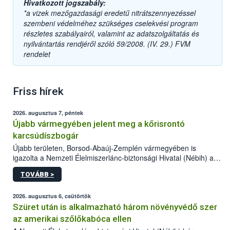
Hivatkozott jogszabály:
*a vizek mezőgazdasági eredetű nitrátszennyezéssel
szembeni védelméhez szükséges cselekvési program
részletes szabályairól, valamint az adatszolgáltatás és
nyilvántartás rendjéről szóló 59/2008. (IV. 29.) FVM
rendelet
Friss hírek
2026. augusztus 7, péntek
Újabb vármegyében jelent meg a kőrisrontó
karcsúdíszbogár
Újabb területen, Borsod-Abaúj-Zemplén vármegyében is
igazolta a Nemzeti Élelmiszerlánc-biztonsági Hivatal (Nébih) a
kőrisrontó karcsúdíszbogár (Agrilus planipennis) jelenlétét. A
TOVÁBB >
kártevőt nem csak színcsapdában találták meg, de már fertőzött
fában is azonosították. A növényvédelmi szakemberek folytatják
az intenzív felderítést, emellett az intézkedéseket a szlovák
2026. augusztus 6, csütörtök
hatósággal is összehangolják a terjedés megállítása érdekében.
Szüret után is alkalmazható három növényvédő szer
az amerikai szőlőkabóca ellen