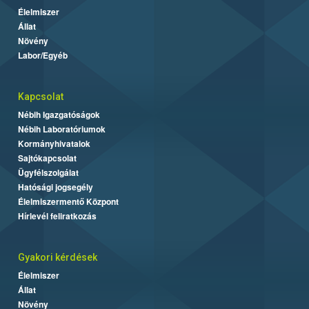
Élelmiszer
Állat
Növény
Labor/Egyéb
Kapcsolat
Nébih Igazgatóságok
Nébih Laboratóriumok
Kormányhivatalok
Sajtókapcsolat
Ügyfélszolgálat
Hatósági jogsegély
Élelmiszermentő Központ
Hírlevél feliratkozás
Gyakori kérdések
Élelmiszer
Állat
Növény