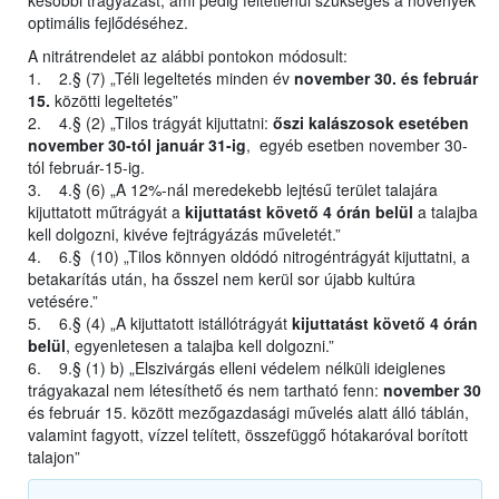
későbbi trágyázást, ami pedig feltétlenül szükséges a növények
optimális fejlődéséhez.
A nitrátrendelet az alábbi pontokon módosult:
1. 2.§ (7) „Téli legeltetés minden év
november 30. és február
15.
közötti legeltetés”
2. 4.§ (2) „Tilos trágyát kijuttatni:
őszi kalászosok esetében
november 30-tól január 31-ig
, egyéb esetben november 30-
tól február-15-ig.
3. 4.§ (6) „A 12%-nál meredekebb lejtésű terület talajára
kijuttatott műtrágyát a
kijuttatást követő 4 órán belül
a talajba
kell dolgozni, kivéve fejtrágyázás műveletét.”
4. 6.§ (10) „Tilos könnyen oldódó nitrogéntrágyát kijuttatni, a
betakarítás után, ha ősszel nem kerül sor újabb kultúra
vetésére.”
5. 6.§ (4) „A kijuttatott istállótrágyát
kijuttatást követő 4 órán
belül
, egyenletesen a talajba kell dolgozni.”
6. 9.§ (1) b) „Elszivárgás elleni védelem nélküli ideiglenes
trágyakazal nem létesíthető és nem tartható fenn:
november 30
és február 15. között mezőgazdasági művelés alatt álló táblán,
valamint fagyott, vízzel telített, összefüggő hótakaróval borított
talajon”