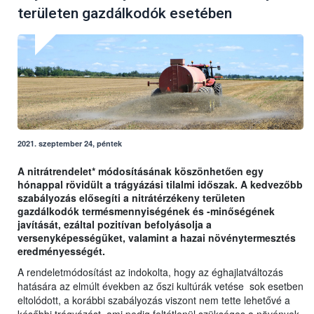
területen gazdálkodók esetében
2021. szeptember 24, péntek
A nitrátrendelet* módosításának köszönhetően egy
hónappal rövidült a trágyázási tilalmi időszak. A kedvezőbb
szabályozás elősegíti a nitrátérzékeny területen
gazdálkodók termésmennyiségének és -minőségének
javítását, ezáltal pozitívan befolyásolja a
versenyképességüket, valamint a hazai növénytermesztés
eredményességét.
A rendeletmódosítást az indokolta, hogy az éghajlatváltozás
hatására az elmúlt években az őszi kultúrák vetése sok esetben
eltolódott, a korábbi szabályozás viszont nem tette lehetővé a