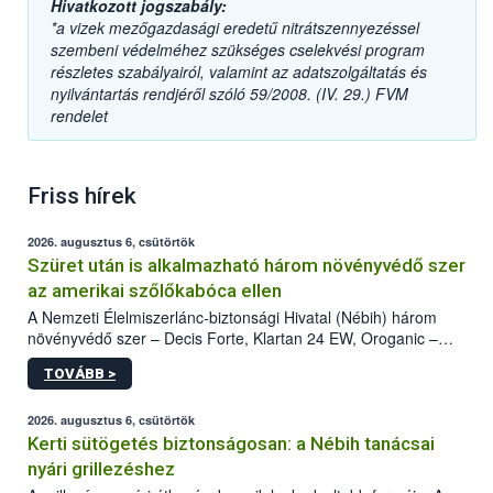
Hivatkozott jogszabály:
*a vizek mezőgazdasági eredetű nitrátszennyezéssel
szembeni védelméhez szükséges cselekvési program
részletes szabályairól, valamint az adatszolgáltatás és
nyilvántartás rendjéről szóló 59/2008. (IV. 29.) FVM
rendelet
Friss hírek
2026. augusztus 6, csütörtök
Szüret után is alkalmazható három növényvédő szer
az amerikai szőlőkabóca ellen
A Nemzeti Élelmiszerlánc-biztonsági Hivatal (Nébih) három
növényvédő szer – Decis Forte, Klartan 24 EW, Oroganic –
engedélyokiratát módosította, így azok a szüretet követően,
TOVÁBB >
egészen a vesszőérettség (BBCH 91) stádiumáig
felhasználhatóak a szőlőben. A kiterjesztések célja, hogy a korai
érésű szőlőkben is legyen lehetőség a károsító elleni további
2026. augusztus 6, csütörtök
védekezésre. Az Oroganic készítmény kis kiszerelésben kiskerti
Kerti sütögetés biztonságosan: a Nébih tanácsai
felhasználók számára is elérhető és ökológiai termesztésben is
nyári grillezéshez
engedélyezett.