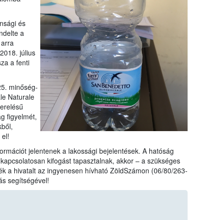
onsági és
ndelte a
 arra
2018. július
za a fenti
25. minőség-
le Naturale
zerelésű
ág figyelmét,
ből,
el!
rmációt jelentenek a lakossági bejelentések. A hatóság
 kapcsolatosan kifogást tapasztalnak, akkor – a szükséges
ék a hivatalt az ingyenesen hívható ZöldSzámon (06/80/263-
ás segítségével!