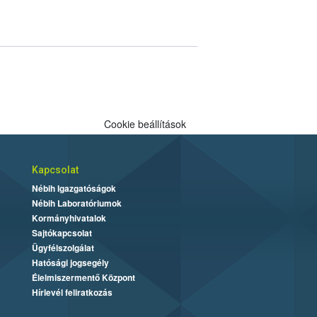
Cookie beállítások
Kapcsolat
Nébih Igazgatóságok
Nébih Laboratóriumok
Kormányhivatalok
Sajtókapcsolat
Ügyfélszolgálat
Hatósági jogsegély
Élelmiszermentő Központ
Hírlevél feliratkozás