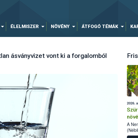
ÉLELMISZER
NÖVÉNY
ÁTFOGÓ TÉMÁK
KA
lan ásványvizet vont ki a forgalomból
Fris
2026. 
Szür
növé
szől
A Nem
(Nébi
Klart