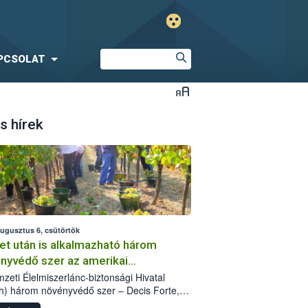
PCSOLAT
s hírek
augusztus 6, csütörtök
et után is alkalmazható három
nyvédő szer az amerikai
őkabóca ellen
zeti Élelmiszerlánc-biztonsági Hivatal
h) három növényvédő szer – Decis Forte,
an 24 EW, Oroganic – engedélyokiratát