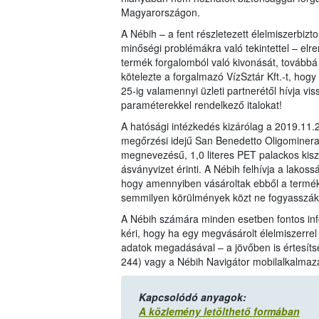
Magyarországon.
A Nébih – a fent részletezett élelmiszerbizt
minőségi problémákra való tekintettel – elre
termék forgalomból való kivonását, továbbá
kötelezte a forgalmazó VízSztár Kft.-t, hogy 
25-ig valamennyi üzleti partnerétől hívja viss
paraméterekkel rendelkező italokat!
A hatósági intézkedés kizárólag a 2019.11.
megőrzési idejű San Benedetto Oligominera
megnevezésű, 1,0 literes PET palackos kis
ásványvizet érinti. A Nébih felhívja a lakoss
hogy amennyiben vásároltak ebből a termék
semmilyen körülmények közt ne fogyasszák 
A Nébih számára minden esetben fontos info
kéri, hogy ha egy megvásárolt élelmiszerrel
adatok megadásával – a jövőben is értesíts
244) vagy a Nébih Navigátor mobilalkalmaz
Kapcsolódó anyagok:
A közlemény letölthető formában