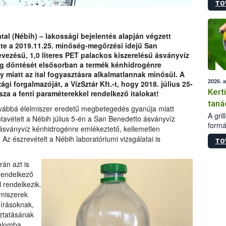
TO
módos
egész
felha
célja
tal (Nébih) – lakossági bejelentés alapján végzett
lehet
lte a 2019.11.25. minőség-megőrzési idejű San
Az Or
ezésű, 1,0 literes PET palackos kiszerelésű ásványvíz
felha
ág döntését elsősorban a termék kénhidrogénre
terme
 miatt az ital fogyasztásra alkalmatlannak minősül. A
2026. 
i forgalmazóját, a VízSztár Kft.-t, hogy 2018. július 25-
Kert
ssza a fenti paraméterekkel rendelkező italokat!
taná
 továbbá élelmiszer eredetű megbetegedés gyanúja miatt
A gri
ntavételt a Nébih július 5-én a San Benedetto ásványvíz
formá
 ásványvíz kénhidrogénre emlékeztető, kellemetlen
romlá
Az észrevételt a Nébih laboratóriumi vizsgálatai is
TO
szapo
sütög
techni
rán azt is
alapa
 rendelkező
higié
 rendelkezik.
hőkez
lmiszerek
tárol
őírásoknak,
Hivat
oztatásának
a biz
alomba