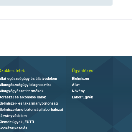
Szakterületek
Ügyintézés
Állat-egészségügy és állatvédelem
Élelmiszer
Állategészségügyi diagnosztika
Állat
Állatgyógyászati termékek
Növény
Borászat és alkoholos italok
Labor/Egyéb
Élelmiszer- és takarmánybiztonság
Élelmiszerlánc-biztonsági laborhálózat
Járványvédelem
Kiemelt ügyek, EUTR
Kockázatkezelés