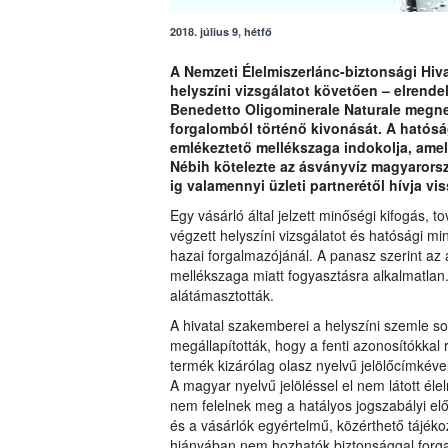
2018. július 9, hétfő
A Nemzeti Élelmiszerlánc-biztonsági Hiva
helyszíni vizsgálatot követően – elrende
Benedetto Oligominerale Naturale megnev
forgalomból történő kivonását. A hatós
emlékeztető mellékszaga indokolja, amely
Nébih kötelezte az ásványvíz magyarország
ig valamennyi üzleti partnerétől hívja vi
Egy vásárló által jelzett minőségi kifogás,
végzett helyszíni vizsgálatot és hatósági mi
hazai forgalmazójánál. A panasz szerint az
mellékszaga miatt fogyasztásra alkalmatlan. 
alátámasztották.
A hivatal szakemberei a helyszíni szemle so
megállapították, hogy a fenti azonosítókkal
termék kizárólag olasz nyelvű jelölőcímkével
A magyar nyelvű jelöléssel el nem látott éle
nem felelnek meg a hatályos jogszabályi el
és a vásárlók egyértelmű, közérthető tájék
hiányában nem hozhatók biztonsággal forg