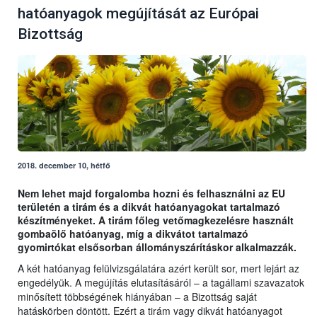
hatóanyagok megújítását az Európai
Bizottság
2018. december 10, hétfő
Nem lehet majd forgalomba hozni és felhasználni az EU
területén a tirám és a dikvát hatóanyagokat tartalmazó
készítményeket. A tirám főleg vetőmagkezelésre használt
gombaölő hatóanyag, míg a dikvátot tartalmazó
gyomirtókat elsősorban állományszárításkor alkalmazzák.
A két hatóanyag felülvizsgálatára azért került sor, mert lejárt az
engedélyük. A megújítás elutasításáról – a tagállami szavazatok
minősített többségének hiányában – a Bizottság saját
hatáskörben döntött. Ezért a tirám vagy dikvát hatóanyagot