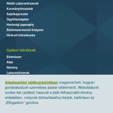
Nébih Laboratóriumok
Kormányhivatalok
Sajtókapcsolat
Ügyfélszolgálat
Hatósági jogsegély
Élelmiszermentő Központ
Hírlevél feliratkozás
Gyakori kérdések
Élelmiszer
Állat
Növény
Laboratóriumok
Labor/Egyéb
Adatkezelési tájékoztatónkban
megismerheti, hogyan
gondoskodunk személyes adatai védelméről. Weboldalunk
cookie-kat (sütiket) használ a jobb felhasználói élmény
érdekében, melynek biztosításához kérjük, kattintson az
„Elfogadom” gombra.