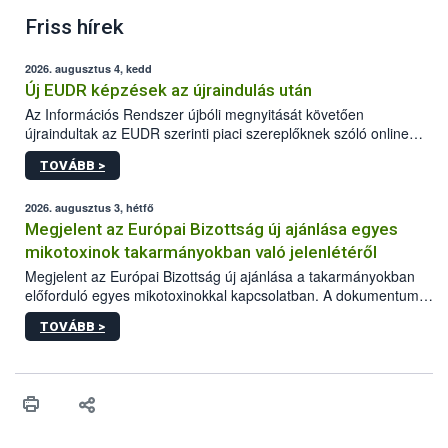
Friss hírek
2026. augusztus 4, kedd
Új EUDR képzések az újraindulás után
Az Információs Rendszer újbóli megnyitását követően
újraindultak az EUDR szerinti piaci szereplőknek szóló online
képzések.
TOVÁBB >
2026. augusztus 3, hétfő
Megjelent az Európai Bizottság új ajánlása egyes
mikotoxinok takarmányokban való jelenlétéről
Megjelent az Európai Bizottság új ajánlása a takarmányokban
előforduló egyes mikotoxinokkal kapcsolatban. A dokumentum
2027-től új irányértékek alkalmazását írja elő, és a jelenleg
TOVÁBB >
hatályos uniós ajánlások helyébe lép.