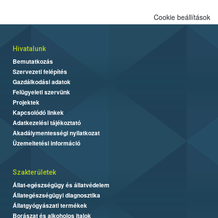
Cookie beállítások
Hivatalunk
Bemutatkozás
Szervezeti felépítés
Gazdálkodási adatok
Felügyeleti szervünk
Projektek
Kapcsolódó linkek
Adatkezelési tájékoztató
Akadálymentességi nyilatkozat
Üzemeltetési információ
Szakterületek
Állat-egészségügy és állatvédelem
Állategészségügyi diagnosztika
Állatgyógyászati termékek
Borászat és alkoholos italok