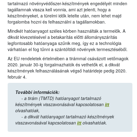
tartalmazó növényvédőszer-készítmények engedélyét minden
tagállamnak vissza kell vonnia, ami azt jelenti, hogy a
készítményeket, a türelmi idők letelte után, nem lehet majd
forgalomba hozni és felhasználni a tagállamokban.
Mindkét hatóanyagot széles körben használták a termelők. A
dikvát kivezetésével a betakarítás előtti állományszárítás
legfontosabb hatóanyaga szűnik meg, így ez a technológia
várhatóan el fog tűnni a szántóföldi növények termesztéséből.
Az EU rendeletek értelmében a tirámmal csávázott vetőmagok
2020. január 30-ig forgalmazhatók és vethetők el, a dikvát
készítmények felhasználásának végső határideje pedig 2020.
február 4.
További információk:
- a tirám (TMTD) hatóanyagot tartalmazó
készítmények visszavonásával kapcsolatosan
itt
olvashatóak,
- a dikvát hatóanyagot tartalmazó készítmények
visszavonásával kapcsolatosan
itt
olvashatóak.