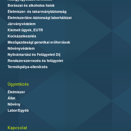
Borászat és alkoholos italok
Élelmiszer- és takarmánybiztonság
Élelmiszerlánc-biztonsági laborhálózat
Járványvédelem
Kiemelt ügyek, EUTR
Kockázatkezelés
Mezőgazdasági genetikai erőforrások
Növényvédelem
Nyilvántartási és Felügyeleti Díj
Rendszerszervezés és felügyelet
Termékpálya-ellenőrzés
Ügyintézés
Élelmiszer
Állat
Növény
Labor/Egyéb
Kapcsolat