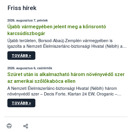
Friss hírek
2026. augusztus 7, péntek
Újabb vármegyében jelent meg a kőrisrontó
karcsúdíszbogár
Újabb területen, Borsod-Abaúj-Zemplén vármegyében is
igazolta a Nemzeti Élelmiszerlánc-biztonsági Hivatal (Nébih) a
kőrisrontó karcsúdíszbogár (Agrilus planipennis) jelenlétét. A
TOVÁBB >
kártevőt nem csak színcsapdában találták meg, de már fertőzött
fában is azonosították. A növényvédelmi szakemberek folytatják
az intenzív felderítést, emellett az intézkedéseket a szlovák
2026. augusztus 6, csütörtök
hatósággal is összehangolják a terjedés megállítása érdekében.
Szüret után is alkalmazható három növényvédő szer
az amerikai szőlőkabóca ellen
A Nemzeti Élelmiszerlánc-biztonsági Hivatal (Nébih) három
növényvédő szer – Decis Forte, Klartan 24 EW, Oroganic –
engedélyokiratát módosította, így azok a szüretet követően,
TOVÁBB >
egészen a vesszőérettség (BBCH 91) stádiumáig
felhasználhatóak a szőlőben. A kiterjesztések célja, hogy a korai
érésű szőlőkben is legyen lehetőség a károsító elleni további
védekezésre. Az Oroganic készítmény kis kiszerelésben kiskerti
felhasználók számára is elérhető és ökológiai termesztésben is