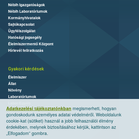
Nébih Igazgatóságok
Nébih Laboratóriumok
Kormányhivatalok
Sajtókapcsolat
Ügyfélszolgálat
Hatósági jogsegély
Élelmiszermentő Központ
Hírlevél feliratkozás
Gyakori kérdések
Élelmiszer
Állat
Növény
Laboratóriumok
Labor/Egyéb
Adatkezelési tájékoztatónkban
megismerheti, hogyan
gondoskodunk személyes adatai védelméről. Weboldalunk
cookie-kat (sütiket) használ a jobb felhasználói élmény
érdekében, melynek biztosításához kérjük, kattintson az
„Elfogadom” gombra.