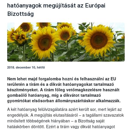
hatóanyagok megújítását az Európai
Bizottság
2018. december 10, hétfő
Nem lehet majd forgalomba hozni és felhasználni az EU
területén a tirám és a dikvát hatóanyagokat tartalmazó
készítményeket. A tirám főleg vetőmagkezelésre használt
gombaölő hatóanyag, míg a dikvátot tartalmazó
gyomirtókat elsősorban állományszárításkor alkalmazzák.
A két hatóanyag felülvizsgálatára azért került sor, mert lejárt az
engedélyük. A megújítás elutasításáról – a tagállami szavazatok
minősített többségének hiányában – a Bizottság saját
hatáskörben döntött. Ezért a tirám vagy dikvát hatóanyagot