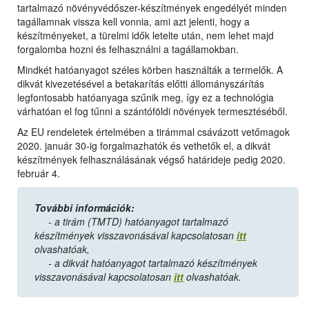
tartalmazó növényvédőszer-készítmények engedélyét minden
tagállamnak vissza kell vonnia, ami azt jelenti, hogy a
készítményeket, a türelmi idők letelte után, nem lehet majd
forgalomba hozni és felhasználni a tagállamokban.
Mindkét hatóanyagot széles körben használták a termelők. A
dikvát kivezetésével a betakarítás előtti állományszárítás
legfontosabb hatóanyaga szűnik meg, így ez a technológia
várhatóan el fog tűnni a szántóföldi növények termesztéséből.
Az EU rendeletek értelmében a tirámmal csávázott vetőmagok
2020. január 30-ig forgalmazhatók és vethetők el, a dikvát
készítmények felhasználásának végső határideje pedig 2020.
február 4.
További információk:
- a tirám (TMTD) hatóanyagot tartalmazó
készítmények visszavonásával kapcsolatosan
itt
olvashatóak,
- a dikvát hatóanyagot tartalmazó készítmények
visszavonásával kapcsolatosan
itt
olvashatóak.