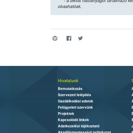
- a dikvát hatóanyagot tartalmazó ké
olvashatóak.
Hivatalunk
Bemutatkozás
Szervezeti felépítés
Gazdálkodási adatok
Felügyeleti szervünk
Projektek
Kapcsolódó linkek
Adatkezelési tájékoztató
Akadálymentességi nyilatkozat