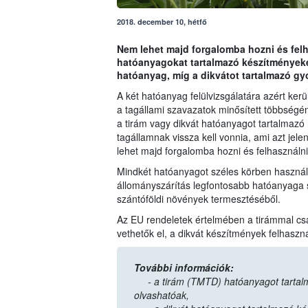
2018. december 10, hétfő
Nem lehet majd forgalomba hozni és felha
hatóanyagokat tartalmazó készítményeke
hatóanyag, míg a dikvátot tartalmazó gy
A két hatóanyag felülvizsgálatára azért kerül
a tagállami szavazatok minősített többségén
a tirám vagy dikvát hatóanyagot tartalmaz
tagállamnak vissza kell vonnia, ami azt jelen
lehet majd forgalomba hozni és felhasználn
Mindkét hatóanyagot széles körben használtá
állományszárítás legfontosabb hatóanyaga s
szántóföldi növények termesztéséből.
Az EU rendeletek értelmében a tirámmal cs
vethetők el, a dikvát készítmények felhaszn
További információk:
- a tirám (TMTD) hatóanyagot tartal
olvashatóak,