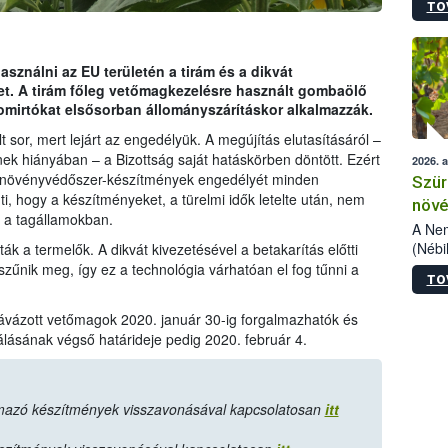
TO
kőris
jelen
talál
azono
sználni az EU területén a tirám és a dikvát
folyta
t. A tirám főleg vetőmagkezelésre használt gombaölő
intéz
omirtókat elsősorban állományszárításkor alkalmazzák.
össze
t sor, mert lejárt az engedélyük. A megújítás elutasításáról –
érdek
ek hiányában – a Bizottság saját hatáskörben döntött. Ezért
2026. 
ó növényvédőszer-készítmények engedélyét minden
Szür
ti, hogy a készítményeket, a türelmi idők letelte után, nem
növé
i a tagállamokban.
szől
A Nem
(Nébi
k a termelők. A dikvát kivezetésével a betakarítás előtti
Klart
zűnik meg, így ez a technológia várhatóan el fog tűnni a
TO
módos
egész
ávázott vetőmagok 2020. január 30-ig forgalmazhatók és
felha
álásának végső határideje pedig 2020. február 4.
célja
lehet
Az Or
felha
mazó készítmények visszavonásával kapcsolatosan
itt
terme