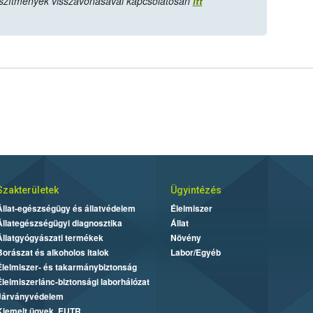
szítmények visszavonásával kapcsolatosan
itt
Szakterületek
Ügyintézés
Állat-egészségügy és állatvédelem
Élelmiszer
Állategészségügyi diagnosztika
Állat
Állatgyógyászati termékek
Növény
Borászat és alkoholos italok
Labor/Egyéb
Élelmiszer- és takarmánybiztonság
Élelmiszerlánc-biztonsági laborhálózat
Járványvédelem
Kiemelt ügyek, EUTR