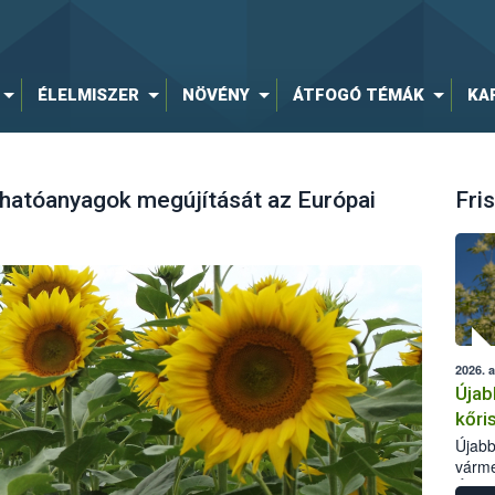
ÉLELMISZER
NÖVÉNY
ÁTFOGÓ TÉMÁK
KA
t hatóanyagok megújítását az Európai
Fris
2026. 
Újab
kőri
Újabb
várme
Élelm