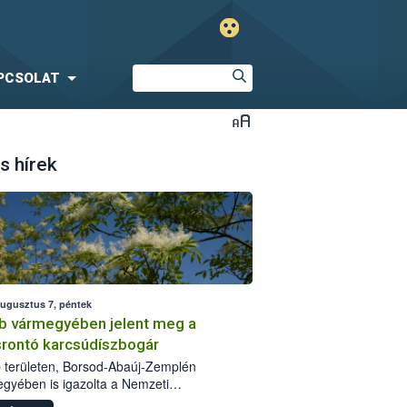
PCSOLAT
s hírek
augusztus 7, péntek
b vármegyében jelent meg a
srontó karcsúdíszbogár
 területen, Borsod-Abaúj-Zemplén
gyében is igazolta a Nemzeti
iszerlánc-biztonsági Hivatal (Nébih) a