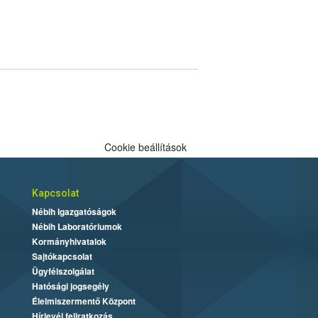
Cookie beállítások
Kapcsolat
Nébih Igazgatóságok
Nébih Laboratóriumok
Kormányhivatalok
Sajtókapcsolat
Ügyfélszolgálat
Hatósági jogsegély
Élelmiszermentő Központ
Hírlevél feliratkozás