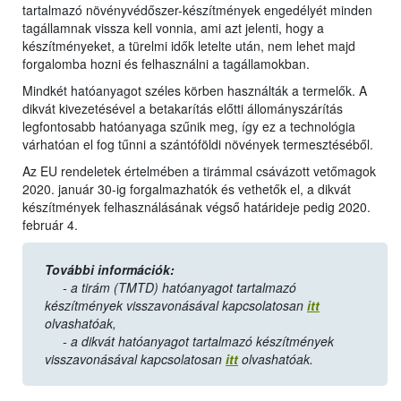
tartalmazó növényvédőszer-készítmények engedélyét minden
tagállamnak vissza kell vonnia, ami azt jelenti, hogy a
készítményeket, a türelmi idők letelte után, nem lehet majd
forgalomba hozni és felhasználni a tagállamokban.
Mindkét hatóanyagot széles körben használták a termelők. A
dikvát kivezetésével a betakarítás előtti állományszárítás
legfontosabb hatóanyaga szűnik meg, így ez a technológia
várhatóan el fog tűnni a szántóföldi növények termesztéséből.
Az EU rendeletek értelmében a tirámmal csávázott vetőmagok
2020. január 30-ig forgalmazhatók és vethetők el, a dikvát
készítmények felhasználásának végső határideje pedig 2020.
február 4.
További információk:
- a tirám (TMTD) hatóanyagot tartalmazó
készítmények visszavonásával kapcsolatosan
itt
olvashatóak,
- a dikvát hatóanyagot tartalmazó készítmények
visszavonásával kapcsolatosan
itt
olvashatóak.