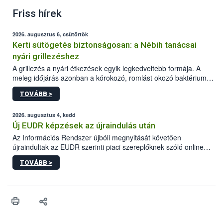
Friss hírek
2026. augusztus 6, csütörtök
Kerti sütögetés biztonságosan: a Nébih tanácsai
nyári grillezéshez
A grillezés a nyári étkezések egyik legkedveltebb formája. A
meleg időjárás azonban a kórokozó, romlást okozó baktériumok
gyorsabb szaporodásának is kedvez. A szabadtéri sütögetés
TOVÁBB >
ezért nem csupán a megfelelő sütési technikáról szól: legalább
ilyen fontos az alapanyagok biztonságos kezelése, az alapvető
higiéniai szabályok betartása, a megfelelő hőkezelés, valamint a
2026. augusztus 4, kedd
maradékok szakszerű tárolása. A Nemzeti Élelmiszerlánc-
Új EUDR képzések az újraindulás után
biztonsági Hivatal (Nébih) Oktatási Programja összegyűjtötte a
Az Információs Rendszer újbóli megnyitását követően
biztonságos grillezés legfontosabb tudnivalóit.
újraindultak az EUDR szerinti piaci szereplőknek szóló online
képzések.
TOVÁBB >