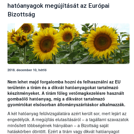
hatóanyagok megújítását az Európai
Bizottság
2018. december 10, hétfő
Nem lehet majd forgalomba hozni és felhasználni az EU
területén a tirám és a dikvát hatóanyagokat tartalmazó
készítményeket. A tirám főleg vetőmagkezelésre használt
gombaölő hatóanyag, míg a dikvátot tartalmazó
gyomirtókat elsősorban állományszárításkor alkalmazzák.
A két hatóanyag felülvizsgálatára azért került sor, mert lejárt az
engedélyük. A megújítás elutasításáról – a tagállami szavazatok
minősített többségének hiányában – a Bizottság saját
hatáskörben döntött. Ezért a tirám vagy dikvát hatóanyagot