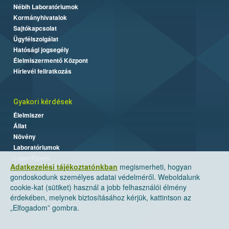
Nébih Laboratóriumok
Kormányhivatalok
Sajtókapcsolat
Ügyfélszolgálat
Hatósági jogsegély
Élelmiszermentő Központ
Hírlevél feliratkozás
Gyakori kérdések
Élelmiszer
Állat
Növény
Laboratóriumok
Labor/Egyéb
Adatkezelési tájékoztatónkban
megismerheti, hogyan
gondoskodunk személyes adatai védelméről. Weboldalunk
cookie-kat (sütiket) használ a jobb felhasználói élmény
érdekében, melynek biztosításához kérjük, kattintson az
„Elfogadom” gombra.