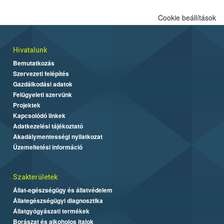
Cookie beállítások
Hivatalunk
Bemutatkozás
Szervezeti felépítés
Gazdálkodási adatok
Felügyeleti szervünk
Projektek
Kapcsolódó linkek
Adatkezelési tájékoztató
Akadálymentességi nyilatkozat
Üzemeltetési információ
Szakterületek
Állat-egészségügy és állatvédelem
Állategészségügyi diagnosztika
Állatgyógyászati termékek
Borászat és alkoholos italok