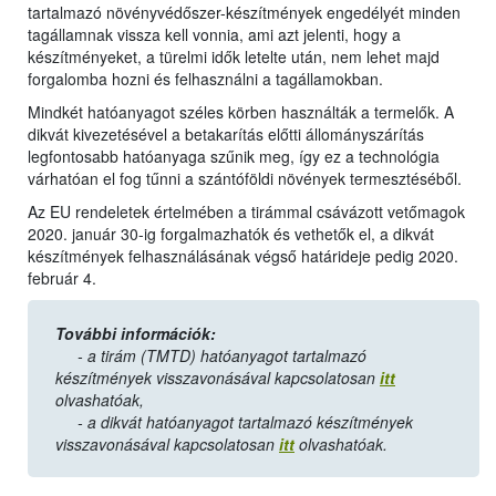
tartalmazó növényvédőszer-készítmények engedélyét minden
tagállamnak vissza kell vonnia, ami azt jelenti, hogy a
készítményeket, a türelmi idők letelte után, nem lehet majd
forgalomba hozni és felhasználni a tagállamokban.
Mindkét hatóanyagot széles körben használták a termelők. A
dikvát kivezetésével a betakarítás előtti állományszárítás
legfontosabb hatóanyaga szűnik meg, így ez a technológia
várhatóan el fog tűnni a szántóföldi növények termesztéséből.
Az EU rendeletek értelmében a tirámmal csávázott vetőmagok
2020. január 30-ig forgalmazhatók és vethetők el, a dikvát
készítmények felhasználásának végső határideje pedig 2020.
február 4.
További információk:
- a tirám (TMTD) hatóanyagot tartalmazó
készítmények visszavonásával kapcsolatosan
itt
olvashatóak,
- a dikvát hatóanyagot tartalmazó készítmények
visszavonásával kapcsolatosan
itt
olvashatóak.