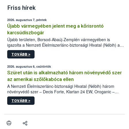
Friss hírek
2026. augusztus 7, péntek
Újabb vármegyében jelent meg a kőrisrontó
karcsúdíszbogár
Újabb területen, Borsod-Abaúj-Zemplén vármegyében is
igazolta a Nemzeti Élelmiszerlánc-biztonsági Hivatal (Nébih) a
kőrisrontó karcsúdíszbogár (Agrilus planipennis) jelenlétét. A
TOVÁBB >
kártevőt nem csak színcsapdában találták meg, de már fertőzött
fában is azonosították. A növényvédelmi szakemberek folytatják
az intenzív felderítést, emellett az intézkedéseket a szlovák
2026. augusztus 6, csütörtök
hatósággal is összehangolják a terjedés megállítása érdekében.
Szüret után is alkalmazható három növényvédő szer
az amerikai szőlőkabóca ellen
A Nemzeti Élelmiszerlánc-biztonsági Hivatal (Nébih) három
növényvédő szer – Decis Forte, Klartan 24 EW, Oroganic –
engedélyokiratát módosította, így azok a szüretet követően,
TOVÁBB >
egészen a vesszőérettség (BBCH 91) stádiumáig
felhasználhatóak a szőlőben. A kiterjesztések célja, hogy a korai
érésű szőlőkben is legyen lehetőség a károsító elleni további
védekezésre. Az Oroganic készítmény kis kiszerelésben kiskerti
felhasználók számára is elérhető és ökológiai termesztésben is