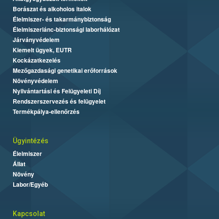
Borászat és alkoholos italok
Élelmiszer- és takarmánybiztonság
Élelmiszerlánc-biztonsági laborhálózat
Járványvédelem
Kiemelt ügyek, EUTR
Kockázatkezelés
Mezőgazdasági genetikai erőforrások
Növényvédelem
Nyilvántartási és Felügyeleti Díj
Rendszerszervezés és felügyelet
Termékpálya-ellenőrzés
Ügyintézés
Élelmiszer
Állat
Növény
Labor/Egyéb
Kapcsolat