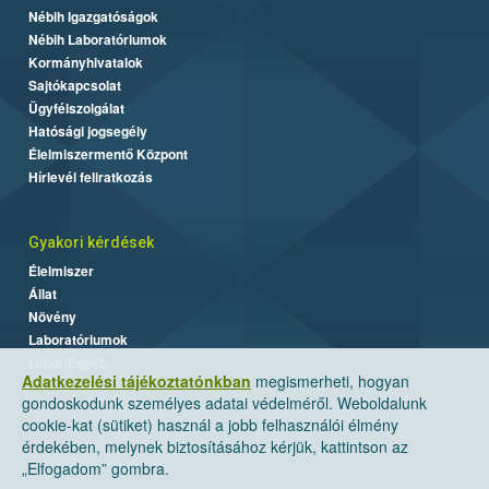
Nébih Igazgatóságok
Nébih Laboratóriumok
Kormányhivatalok
Sajtókapcsolat
Ügyfélszolgálat
Hatósági jogsegély
Élelmiszermentő Központ
Hírlevél feliratkozás
Gyakori kérdések
Élelmiszer
Állat
Növény
Laboratóriumok
Labor/Egyéb
Adatkezelési tájékoztatónkban
megismerheti, hogyan
gondoskodunk személyes adatai védelméről. Weboldalunk
cookie-kat (sütiket) használ a jobb felhasználói élmény
érdekében, melynek biztosításához kérjük, kattintson az
„Elfogadom” gombra.