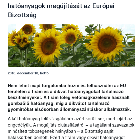
hatóanyagok megújítását az Európai
Bizottság
2018. december 10, hétfő
Nem lehet majd forgalomba hozni és felhasználni az EU
területén a tirám és a dikvát hatóanyagokat tartalmazó
készítményeket. A tirám főleg vetőmagkezelésre használt
gombaölő hatóanyag, míg a dikvátot tartalmazó
gyomirtókat elsősorban állományszárításkor alkalmazzák.
A két hatóanyag felülvizsgálatára azért került sor, mert lejárt az
engedélyük. A megújítás elutasításáról – a tagállami szavazatok
minősített többségének hiányában – a Bizottság saját
hatáskörben döntött. Ezért a tirám vagy dikvát hatóanyagot