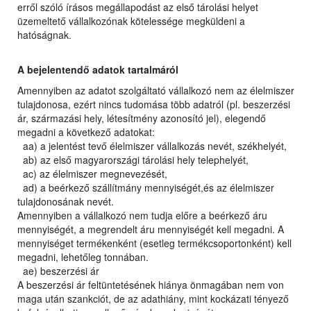
erről szóló írásos megállapodást az első tárolási helyet
üzemeltető vállalkozónak kötelessége megküldeni a
hatóságnak.
A bejelentendő adatok tartalmáról
Amennyiben az adatot szolgáltató vállalkozó nem az élelmiszer
tulajdonosa, ezért nincs tudomása több adatról (pl. beszerzési
ár, származási hely, létesítmény azonosító jel), elegendő
megadni a következő adatokat:
aa) a jelentést tevő élelmiszer vállalkozás nevét, székhelyét,
ab) az első magyarországi tárolási hely telephelyét,
ac) az élelmiszer megnevezését,
ad) a beérkező szállítmány mennyiségét,és az élelmiszer
tulajdonosának nevét.
Amennyiben a vállalkozó nem tudja előre a beérkező áru
mennyiségét, a megrendelt áru mennyiségét kell megadni. A
mennyiséget termékenként (esetleg termékcsoportonként) kell
megadni, lehetőleg tonnában.
ae) beszerzési ár
A beszerzési ár feltüntetésének hiánya önmagában nem von
maga után szankciót, de az adathiány, mint kockázati tényező