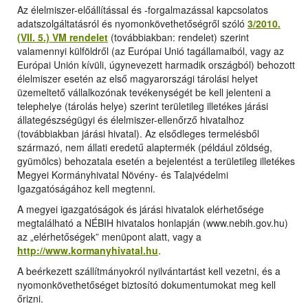
Az élelmiszer-előállítással és -forgalmazással kapcsolatos
adatszolgáltatásról és nyomonkövethetőségről szóló
3/2010.
(VII. 5.) VM rendelet
(továbbiakban: rendelet) szerint
valamennyi külföldről (az Európai Unió tagállamaiból, vagy az
Európai Unión kívüli, úgynevezett harmadik országból) behozott
élelmiszer esetén az első magyarországi tárolási helyet
üzemeltető vállalkozónak tevékenységét be kell jelenteni a
telephelye (tárolás helye) szerint területileg illetékes járási
állategészségügyi és élelmiszer-ellenőrző hivatalhoz
(továbbiakban járási hivatal). Az elsődleges termelésből
származó, nem állati eredetű alaptermék (például zöldség,
gyümölcs) behozatala esetén a bejelentést a területileg illetékes
Megyei Kormányhivatal Növény- és Talajvédelmi
Igazgatóságához kell megtenni.
A megyei igazgatóságok és járási hivatalok elérhetősége
megtalálható a NÉBIH hivatalos honlapján (www.nebih.gov.hu)
az „elérhetőségek” menüpont alatt, vagy a
http://www.kormanyhivatal.hu
.
A beérkezett szállítmányokról nyilvántartást kell vezetni, és a
nyomonkövethetőséget biztosító dokumentumokat meg kell
őrizni.