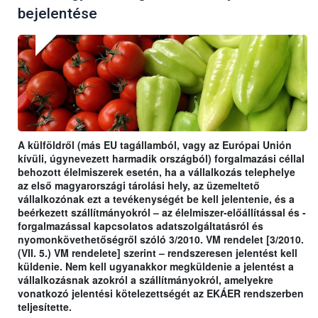
bejelentése
A külföldről (más EU tagállamból, vagy az Európai Unión
kívüli, úgynevezett harmadik országból) forgalmazási céllal
behozott élelmiszerek esetén, ha a vállalkozás telephelye
az első magyarországi tárolási hely, az üzemeltető
vállalkozónak ezt a tevékenységét be kell jelentenie, és a
beérkezett szállítmányokról – az élelmiszer-előállítással és -
forgalmazással kapcsolatos adatszolgáltatásról és
nyomonkövethetőségről szóló 3/2010. VM rendelet [3/2010.
(VII. 5.) VM rendelete] szerint – rendszeresen jelentést kell
küldenie. Nem kell ugyanakkor megküldenie a jelentést a
vállalkozásnak azokról a szállítmányokról, amelyekre
vonatkozó jelentési kötelezettségét az EKÁER rendszerben
teljesítette.