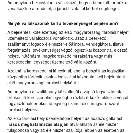
Amennyiben bizonytalan a vállalkozó, hogy a behozott termékre
vonatkozik-e a rendelet, a járási hivataltól kérhet segítséget.
Melyik vállalkozónak kell a tevékenységet bejelenteni?
A bejelentési kötelezettség az első magyarországi tárolási helyet
üzemeltető vállalkozóra vonatkozik, azaz a beérkező
szállítmányt fogadó élelmiszer-előállítóra, vendéglátóra, illetve
forgalmazási tevékenységet végző logisztikai központra, elosztó
helyre, hűtőházra, nagykereskedelmi raktárra vagy más
kereskedelmi egységet üzemeltető vállalkozóra.
Azoknál a kereskedelmi láncoknál, ahol a beszállítás logisztikai
központba történik, csak a logisztikai központot kell bejelenteni
első magyarországi tárolási helyként.
Amennyiben a szállítmány közvetlenül a végső fogyasztónak
értékesítő kereskedelmi egységbe (üzlet) érkezik, akkor a végső
fogyasztónak értékesítő egység számít első magyarországi
tárolási helynek.
Az első tárolási hely üzemeltetője helyett az adatszolgáltatást
írásos meghatalmazás alapján
átvállalhatja az élelmiszer
tulajdonosa vagy az élelmiszer szállítója, ebben az esetben az