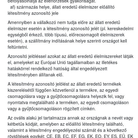
befolyásolhatja az ellenőrzések gyakoriságát.
af) származás helye, állati eredetű élelmiszer előállító
létesítmény azonosító jele
Amennyiben a vállalkozó nem tudja előre az állati eredetű
élelmiszer esetén a létesítmény azonosító jelét (pl. kereskedelmi
egységből érkező, több típusú, előrecsomagolt élelmiszerek
esetén), a szállítmány indításának helye szerinti országot kell
feltüntetni.
Azonosító jelöléssel azokat az állati eredetű élelmiszereket látják
el, amelyeket az Európai Unió tagállamaiban az illetékes
hatáskörrel rendelkező hatóság által engedélyezett
létesítményben állítanak elő.
A létesítmény azonosító jelölést az állati eredetű termékek
kiszerelésétől függően közvetlenül a termékre, az egyedi
csomagolásra vagy a gyűjtőcsomagolásra helyezik fel, vagy
nyomtatva megtalálható a terméken, az egyedi csomagoláson
vagy a gyűjtőcsomagoláson rögzített címkén.
Az ovális alakú jel tartalmazza annak az országnak a nevét vagy
kétbetűs kódját, amelyben az előállító létesítmény található,
valamint a létesítmény engedélyezési számát és a következő
rövidítések egyikét: CE, EB, EC, EF, EG, EK, EO, EY, ES, EÜ, EK