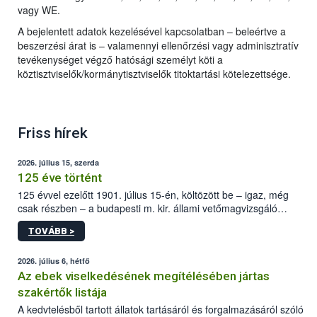
vagy WE.
A bejelentett adatok kezelésével kapcsolatban – beleértve a
beszerzési árat is – valamennyi ellenőrzési vagy adminisztratív
tevékenységet végző hatósági személyt köti a
köztisztviselők/kormánytisztviselők titoktartási kötelezettsége.
Friss hírek
2026. július 15, szerda
125 éve történt
125 évvel ezelőtt 1901. július 15-én, költözött be – igaz, még
csak részben – a budapesti m. kir. állami vetőmagvizsgáló
állomás a Kis Rókus utca 15. szám alatti, Czigler Győző által
TOVÁBB >
tervezett új épületébe.
2026. július 6, hétfő
Az ebek viselkedésének megítélésében jártas
szakértők listája
A kedvtelésből tartott állatok tartásáról és forgalmazásáról szóló