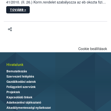
41/2010. (II. 26.) Korm.rendelet szabályozza az eb okozta fizikai
sérülés, illetve ennek veszélye keletkezésekor felmerülő
TOVÁBB >
hatósági feladatokat, valamint a veszélyes eb tartását és annak
engedélyezését. Ezen eljárások során szükség esetén be kell
vonni az ebek viselkedésének megítélésében jártas szakértőt.
Cookie beállítások
Hivatalunk
Bemutatkozás
Szervezeti felépítés
Gazdálkodási adatok
Felügyeleti szervünk
Projektek
Kapcsolódó linkek
Adatkezelési tájékoztató
Akadálymentességi nyilatkozat