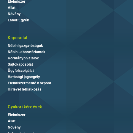
Élelmiszer
Állat
Növény
Labor/Egyéb
Kapcsolat
Nébih Igazgatóságok
Nébih Laboratóriumok
Kormányhivatalok
Sajtókapcsolat
Ügyfélszolgálat
Hatósági jogsegély
Élelmiszermentő Központ
Hírlevél feliratkozás
Gyakori kérdések
Élelmiszer
Állat
Növény