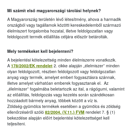
Mi számít első magyarországi tárolási helynek?
A Magyarország területén lévő létesítmény, ahova a harmadik
országból vagy tagállamok közötti kereskedelemből származó
élelmiszert forgalomba hozatal, illetve feldolgozatlan vagy
feldolgozott termék előállítás céljára először betárolták.
Mely termékeket kell bejelenteni?
A bejelentési kötelezettség minden élelmiszerre vonatkozik.
A
178/2002/EK rendelet
2. cikke alapján „élelmiszer” minden
olyan feldolgozott, részben feldolgozott vagy feldolgozatlan
anyag vagy termék, amelyet emberi fogyasztásra szánnak,
illetve amelyet várhatóan emberek fogyasztanak el. Az
„élelmiszer” fogalmába beletartozik az ital, a rágógumi, valamint
az előállítás, feldolgozás vagy kezelés során szándékosan
hozzáadott bármely anyag, többek között a víz is.
Zöldség-gyümölcs termékek esetében a gyümölcs és zöldség
ellenőrzéséről szóló
82/2004. (V.11.) FVM
rendelet 7. § (1)
bekezdése alapján előírt bejelentési kötelezettséget kell
teljesíteni.