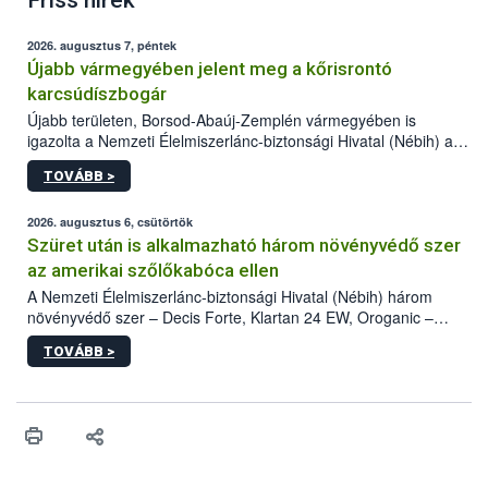
Friss hírek
2026. augusztus 7, péntek
Újabb vármegyében jelent meg a kőrisrontó
karcsúdíszbogár
Újabb területen, Borsod-Abaúj-Zemplén vármegyében is
igazolta a Nemzeti Élelmiszerlánc-biztonsági Hivatal (Nébih) a
kőrisrontó karcsúdíszbogár (Agrilus planipennis) jelenlétét. A
TOVÁBB >
kártevőt nem csak színcsapdában találták meg, de már fertőzött
fában is azonosították. A növényvédelmi szakemberek folytatják
az intenzív felderítést, emellett az intézkedéseket a szlovák
2026. augusztus 6, csütörtök
hatósággal is összehangolják a terjedés megállítása érdekében.
Szüret után is alkalmazható három növényvédő szer
az amerikai szőlőkabóca ellen
A Nemzeti Élelmiszerlánc-biztonsági Hivatal (Nébih) három
növényvédő szer – Decis Forte, Klartan 24 EW, Oroganic –
engedélyokiratát módosította, így azok a szüretet követően,
TOVÁBB >
egészen a vesszőérettség (BBCH 91) stádiumáig
felhasználhatóak a szőlőben. A kiterjesztések célja, hogy a korai
érésű szőlőkben is legyen lehetőség a károsító elleni további
védekezésre. Az Oroganic készítmény kis kiszerelésben kiskerti
felhasználók számára is elérhető és ökológiai termesztésben is
engedélyezett.