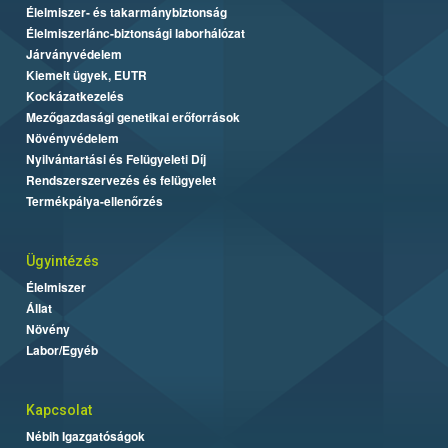
Élelmiszer- és takarmánybiztonság
Élelmiszerlánc-biztonsági laborhálózat
Járványvédelem
Kiemelt ügyek, EUTR
Kockázatkezelés
Mezőgazdasági genetikai erőforrások
Növényvédelem
Nyilvántartási és Felügyeleti Díj
Rendszerszervezés és felügyelet
Termékpálya-ellenőrzés
Ügyintézés
Élelmiszer
Állat
Növény
Labor/Egyéb
Kapcsolat
Nébih Igazgatóságok