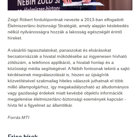
Zsigó Róbert fordulópontnak nevezte a 2013-ban elfogadott
Élelmiszerlánc-biztonsági Stratégiát, amely alapján késlekedés
nélkül nyilvánosságra hozzák a lakosság egészségét érintő
híreket.
A vásárlói tapasztalatokat, panaszokat és elvárásokat
becsatornázzák a hivatal működésébe az ingyenesen hívható
zöldszám, a telefonos applikáció, a hivatali honlap és a
közösségi média segítségével. A Nébih fontosnak tekinti a sajtó
kérdéseinek megválaszolását is, hiszen az újságírók
közvetítésével szakmailag hiteles válaszok juthatnak el több
millió állampolgárhoz, így megakadályozható az áltudományos
vagy gazdasági érdekek miatt kevésbé objektív információk
megjelenése élelmiszerlánc-biztonsági események kapcsán -
hívta fel a figyelmet az államtitkár.
Forrás:MTI