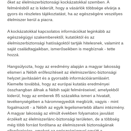
őket az élelmiszerbiztonsági kockázatokkal szemben. A
felmérésből az is kiderült, hogy a vásárlók többsége elvárja a
gyors és részletes tájékoztatást, ha az egészségére veszélyes
élelmiszer kerül a piacra.
A kockázatokkal kapcsolatos információkat leginkább az
egészségügyi szakemberektől, kutatóktól és az
élelmiszerbiztonsági hatóságoktól tartják hitelesnek, valamint a
saját családtagjaikban, ismerőseikben is megbíznak - tette
hozzá.
Hangsúlyozta, hogy az eredmény alapján a magyar lakosság
elismeri a Nébih erőfeszítéseit az élelmiszerlánc-biztonsági
helyzet javításáért és a gyorsabb információáramlásért.
Kiemelte továbbá, hogy az európai kutatás eredményei
összhangban állnak a Nébih saját felméréseivel, amelyekből
kiderül, hogy az emberek 85 százaléka ismeri a hivatalt,
tevékenységében a háromnegyedük megbízik, vagyis - mint
fogalmazott - a Nébih az egyik legelismertebb állami intézmény.
A magyar lakosság az elmúlt években folyamatos javulást
érzékelt az élelmiszerlánc-biztonsági területen, de a többség
még több forrást fordítana az élelmiszerek biztonságának
ellenőrzésére, amelyet az egészségüggyel együtt a