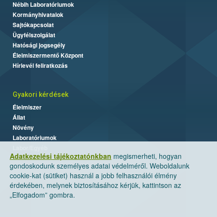
Nébih Laboratóriumok
Kormányhivatalok
Sajtókapcsolat
Ügyfélszolgálat
Hatósági jogsegély
Élelmiszermentő Központ
Hírlevél feliratkozás
Gyakori kérdések
Élelmiszer
Állat
Növény
Laboratóriumok
Labor/Egyéb
Adatkezelési tájékoztatónkban
megismerheti, hogyan
gondoskodunk személyes adatai védelméről. Weboldalunk
cookie-kat (sütiket) használ a jobb felhasználói élmény
érdekében, melynek biztosításához kérjük, kattintson az
„Elfogadom” gombra.