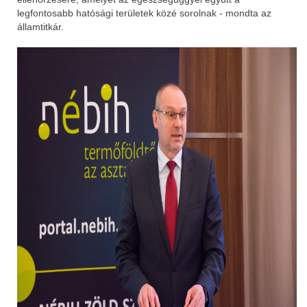
legfontosabb hatósági területek közé sorolnak - mondta az
államtitkár.