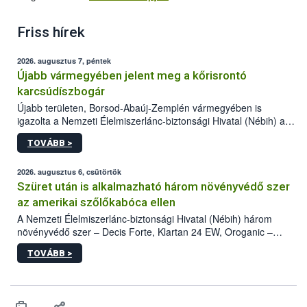
Friss hírek
2026. augusztus 7, péntek
Újabb vármegyében jelent meg a kőrisrontó
karcsúdíszbogár
Újabb területen, Borsod-Abaúj-Zemplén vármegyében is
igazolta a Nemzeti Élelmiszerlánc-biztonsági Hivatal (Nébih) a
kőrisrontó karcsúdíszbogár (Agrilus planipennis) jelenlétét. A
TOVÁBB >
kártevőt nem csak színcsapdában találták meg, de már fertőzött
fában is azonosították. A növényvédelmi szakemberek folytatják
az intenzív felderítést, emellett az intézkedéseket a szlovák
2026. augusztus 6, csütörtök
hatósággal is összehangolják a terjedés megállítása érdekében.
Szüret után is alkalmazható három növényvédő szer
az amerikai szőlőkabóca ellen
A Nemzeti Élelmiszerlánc-biztonsági Hivatal (Nébih) három
növényvédő szer – Decis Forte, Klartan 24 EW, Oroganic –
engedélyokiratát módosította, így azok a szüretet követően,
TOVÁBB >
egészen a vesszőérettség (BBCH 91) stádiumáig
felhasználhatóak a szőlőben. A kiterjesztések célja, hogy a korai
érésű szőlőkben is legyen lehetőség a károsító elleni további
védekezésre. Az Oroganic készítmény kis kiszerelésben kiskerti