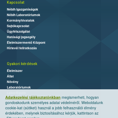
Kapcsolat
Nébih Igazgatóságok
Nébih Laboratóriumok
Kormányhivatalok
Sajtókapcsolat
Ügyfélszolgálat
Hatósági jogsegély
Élelmiszermentő Központ
Hírlevél feliratkozás
Gyakori kérdések
Élelmiszer
Állat
Növény
Laboratóriumok
Labor/Egyéb
Adatkezelési tájékoztatónkban
megismerheti, hogyan
gondoskodunk személyes adatai védelméről. Weboldalunk
cookie-kat (sütiket) használ a jobb felhasználói élmény
érdekében, melynek biztosításához kérjük, kattintson az