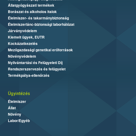
Állatgyógyászati termékek
Borászat és alkoholos italok
Élelmiszer- és takarmánybiztonság
Élelmiszerlánc-biztonsági laborhálózat
Járványvédelem
Kiemelt ügyek, EUTR
Kockázatkezelés
Mezőgazdasági genetikai erőforrások
Növényvédelem
Nyilvántartási és Felügyeleti Díj
Rendszerszervezés és felügyelet
Termékpálya-ellenőrzés
Ügyintézés
Élelmiszer
Állat
Növény
Labor/Egyéb