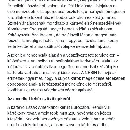
Érmelléki Löszös hát, valamint a Dél-Hajdúság kistájakon az
első nemzedék felszaporodását észlelték, a hernyók tömegesen
fordultak elő főként útszéli bodza bokrokon és zöld juharon.
Szintén általánosnak mondható a kártevő első nemzedékének
lárvakelése Csongrád megye homokvidékén (Mórahalom,
Zákányszék, Ásotthalom), de az útszéli fákon a megye más
részein is megfigyelhető. Tolna megyében szokatlanul korán
vette kezdetét a második szövőlepke nemzedék rajzása.
A jelenlegi tendenciák alapján a veszélyeztetett területeken –
különösen amennyiben a továbbiakban kedvezően alakul az
időjárás – az utóbbi évtized legerősebb amerikai szövőlepke
kártétele várható a nyár végi időszakra. A NÉBIH felhívja az
érintettek figyelmét, hogy a súlyos károk megelőzése érdekében
gondoskodjanak a fertőzöttség mértékének felméréséről,
továbbá az indokolt védekezés végrehajtásáról!
Az amerikai fehér szövőlepkéről
A kártevő Észak-Amerikából került Európába. Rendkívül
kártékony rovar, amely több mint 200 növényfajon képes
kifejlődni. Kedvelt tápnövényei például a zöld juhar, a fehér
eperfa, a fekete bodza, a cseresznye, a körte és a dió.