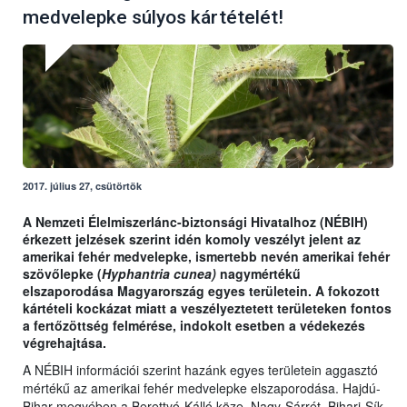
medvelepke súlyos kártételét!
2017. július 27, csütörtök
A Nemzeti Élelmiszerlánc-biztonsági Hivatalhoz (NÉBIH)
érkezett jelzések szerint idén komoly veszélyt jelent az
amerikai fehér medvelepke, ismertebb nevén amerikai fehér
szövőlepke (
Hyphantria cunea)
nagymértékű
elszaporodása Magyarország egyes területein. A fokozott
kártételi kockázat miatt a veszélyeztetett területeken fontos
a fertőzöttség felmérése, indokolt esetben a védekezés
végrehajtása.
A NÉBIH információi szerint hazánk egyes területein aggasztó
mértékű az amerikai fehér medvelepke elszaporodása. Hajdú-
Bihar megyében a Berettyó-Kálló köze, Nagy-Sárrét, Bihari-Sík,