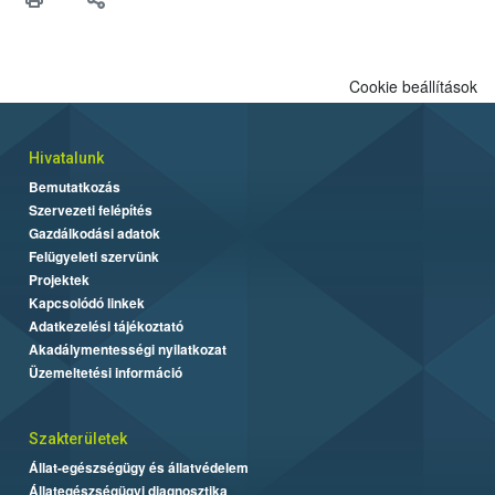
felhasználók számára is elérhető és ökológiai termesztésben is
engedélyezett.
Cookie beállítások
Hivatalunk
Bemutatkozás
Szervezeti felépítés
Gazdálkodási adatok
Felügyeleti szervünk
Projektek
Kapcsolódó linkek
Adatkezelési tájékoztató
Akadálymentességi nyilatkozat
Üzemeltetési információ
Szakterületek
Állat-egészségügy és állatvédelem
Állategészségügyi diagnosztika