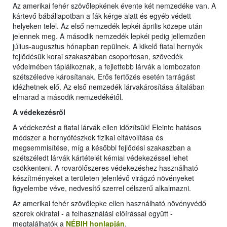
Az amerikai fehér szövőlepkének évente két nemzedéke van. A
kártevő bábállapotban a fák kérge alatt és egyéb védett
helyeken telel. Az első nemzedék lepkéi április közepe után
jelennek meg. A második nemzedék lepkéi pedig jellemzően
július-augusztus hónapban repülnek. A kikelő fiatal hernyók
fejlődésük korai szakaszában csoportosan, szövedék
védelmében táplálkoznak, a fejlettebb lárvák a lombozaton
szétszéledve károsítanak. Erős fertőzés esetén tarrágást
idézhetnek elő. Az első nemzedék lárvakárosítása általában
elmarad a második nemzedékétől.
A védekezésről
A védekezést a fiatal lárvák ellen időzítsük! Eleinte hatásos
módszer a hernyófészkek fizikai eltávolítása és
megsemmisítése, míg a későbbi fejlődési szakaszban a
szétszéledt lárvák kártételét kémiai védekezéssel lehet
csökkenteni. A rovarölőszeres védekezéshez használható
készítményeket a területen jelenlévő virágzó növényeket
figyelembe véve, nedvesítő szerrel célszerű alkalmazni.
Az amerikai fehér szövőlepke ellen használható növényvédő
szerek okiratai - a felhasználási előírással együtt -
megtalálhatók a
NÉBIH honlapján
.