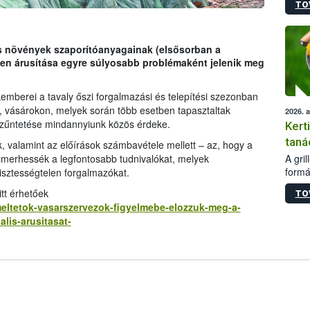
TO
módos
egész
felha
célja
fás növények szaporítóanyagainak (elsősorban a
lehet
len árusítása egyre súlyosabb problémaként jelenik meg
Az Or
felha
mberei a tavaly őszi forgalmazási és telepítési szezonban
terme
n, vásárokon, melyek során több esetben tapasztaltak
2026. 
gszűntetése mindannyiunk közös érdeke.
Kert
taná
, valamint az előírások számbavétele mellett – az, hogy a
A gri
merhessék a legfontosabb tudnivalókat, melyek
formá
isztességtelen forgalmazókat.
romlá
tt érhetőek
TO
szapo
emeltetok-vasarszervezok-figyelmebe-elozzuk-meg-a-
sütög
lis-arusitasat-
techni
alapa
higié
hőkez
tárol
Hivat
a biz