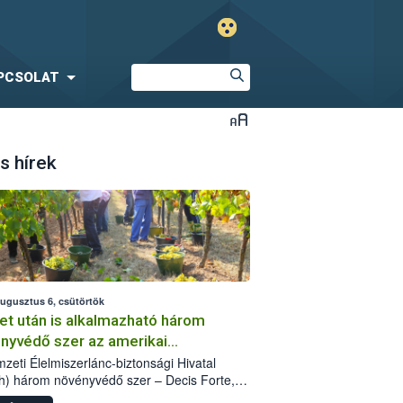
PCSOLAT
s hírek
augusztus 6, csütörtök
et után is alkalmazható három
nyvédő szer az amerikai
őkabóca ellen
zeti Élelmiszerlánc-biztonsági Hivatal
h) három növényvédő szer – Decis Forte,
an 24 EW, Oroganic – engedélyokiratát