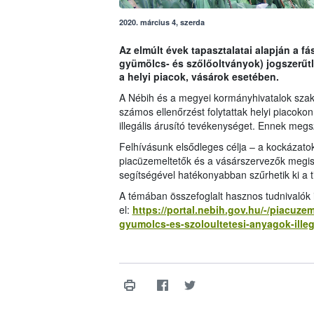
2020. március 4, szerda
Az elmúlt évek tapasztalatai alapján a 
gyümölcs- és szőlőoltványok) jogszerűt
a helyi piacok, vásárok esetében.
A Nébih és a megyei kormányhivatalok szake
számos ellenőrzést folytattak helyi piacoko
illegális árusító tevékenységet. Ennek me
Felhívásunk elsődleges célja – a kockázatok
piacüzemeltetők és a vásárszervezők megis
segítségével hatékonyabban szűrhetik ki a t
A témában összefoglalt hasznos tudnivalók i
el:
https://portal.nebih.gov.hu/-/piacuz
gyumolcs-es-szoloultetesi-anyagok-illega