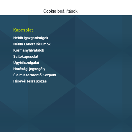
Cookie beállítások
Kapcsolat
Nébih Igazgatóságok
Nébih Laboratóriumok
Kormányhivatalok
Sajtókapcsolat
Ügyfélszolgálat
Hatósági jogsegély
Élelmiszermentő Központ
Hírlevél feliratkozás