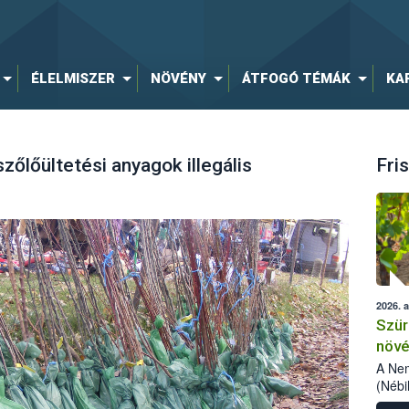
ÉLELMISZER
NÖVÉNY
ÁTFOGÓ TÉMÁK
KA
őlőültetési anyagok illegális
Fris
2026. 
Szür
növé
szől
A Nem
(Nébi
Klart