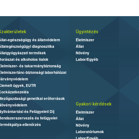
Szakterületek
Ügyintézés
Állat-egészségügy és állatvédelem
Élelmiszer
Állategészségügyi diagnosztika
Állat
Állatgyógyászati termékek
Növény
Borászat és alkoholos italok
Labor/Egyéb
Élelmiszer- és takarmánybiztonság
Élelmiszerlánc-biztonsági laborhálózat
Járványvédelem
Kiemelt ügyek, EUTR
Kockázatkezelés
Mezőgazdasági genetikai erőforrások
Gyakori kérdések
Növényvédelem
Nyilvántartási és Felügyeleti Díj
Élelmiszer
Rendszerszervezés és felügyelet
Állat
Termékpálya-ellenőrzés
Növény
Laboratóriumok
Labor/Egyéb