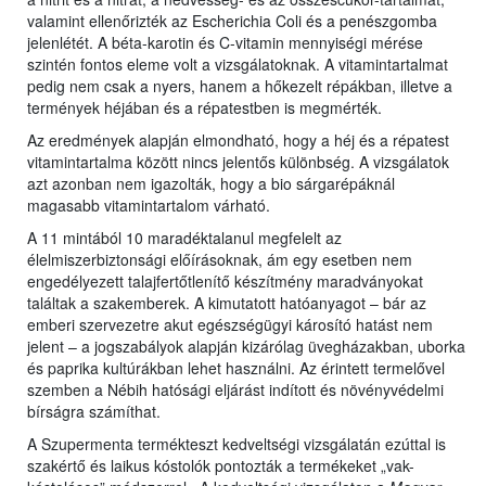
valamint ellenőrizték az Escherichia Coli és a penészgomba
jelenlétét. A béta-karotin és C-vitamin mennyiségi mérése
szintén fontos eleme volt a vizsgálatoknak. A vitamintartalmat
pedig nem csak a nyers, hanem a hőkezelt répákban, illetve a
termények héjában és a répatestben is megmérték.
Az eredmények alapján elmondható, hogy a héj és a répatest
vitamintartalma között nincs jelentős különbség. A vizsgálatok
azt azonban nem igazolták, hogy a bio sárgarépáknál
magasabb vitamintartalom várható.
A 11 mintából 10 maradéktalanul megfelelt az
élelmiszerbiztonsági előírásoknak, ám egy esetben nem
engedélyezett talajfertőtlenítő készítmény maradványokat
találtak a szakemberek. A kimutatott hatóanyagot – bár az
emberi szervezetre akut egészségügyi károsító hatást nem
jelent – a jogszabályok alapján kizárólag üvegházakban, uborka
és paprika kultúrákban lehet használni. Az érintett termelővel
szemben a Nébih hatósági eljárást indított és növényvédelmi
bírságra számíthat.
A Szupermenta termékteszt kedveltségi vizsgálatán ezúttal is
szakértő és laikus kóstolók pontozták a termékeket „vak-