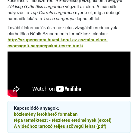
kóstolásos” módszerrel. A kedveltségi vizsgálaton a
Magyar
Zöldség Gyümölcs sárgarépa
végzett az élen. A második
helyezést a
Top Carrots sárgarépa
nyerte el, míg a dobogó
harmadik fokára a
Tesco sárgarépa
léphetett fel.
További információk és a részletes vizsgálati eredmények
elérhetők a Nébih Szupermenta termékteszt oldalán:
http://szupermenta.hu/mi-kerul-az-asztalra-elore-
csomagolt-sargarepakat-teszteltunk/
Kapcsolódó anyagok:
közlemény letölthető formában
répa termékteszt - részletes eredmények (excel)
A videóhoz tartozó teljes szövegű leirat (pdf)