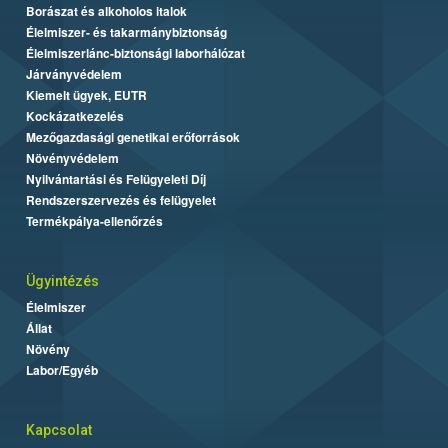
Borászat és alkoholos italok
Élelmiszer- és takarmánybiztonság
Élelmiszerlánc-biztonsági laborhálózat
Járványvédelem
Kiemelt ügyek, EUTR
Kockázatkezelés
Mezőgazdasági genetikai erőforrások
Növényvédelem
Nyilvántartási és Felügyeleti Díj
Rendszerszervezés és felügyelet
Termékpálya-ellenőrzés
Ügyintézés
Élelmiszer
Állat
Növény
Labor/Egyéb
Kapcsolat