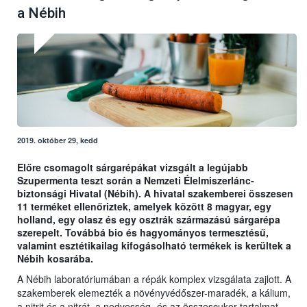
a Nébih
2019. október 29, kedd
Előre csomagolt sárgarépákat vizsgált a legújabb
Szupermenta teszt során a Nemzeti Élelmiszerlánc-
biztonsági Hivatal (Nébih). A hivatal szakemberei összesen
11 terméket ellenőriztek, amelyek között 8 magyar, egy
holland, egy olasz és egy osztrák származású sárgarépa
szerepelt. Továbbá bio és hagyományos termesztésű,
valamint esztétikailag kifogásolható termékek is kerültek a
Nébih kosarába.
A Nébih laboratóriumában a répák komplex vizsgálata zajlott. A
szakemberek elemezték a növényvédőszer-maradék, a kálium,
a nitrit és a nitrát, a nedvesség- és az összescukor-tartalmat,