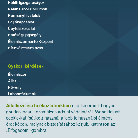
Nébih Igazgatóságok
Nébih Laboratóriumok
Kormányhivatalok
Sajtókapcsolat
Ügyfélszolgálat
Hatósági jogsegély
Élelmiszermentő Központ
Hírlevél feliratkozás
Gyakori kérdések
Élelmiszer
Állat
Növény
Laboratóriumok
Labor/Egyéb
Adatkezelési tájékoztatónkban
megismerheti, hogyan
gondoskodunk személyes adatai védelméről. Weboldalunk
cookie-kat (sütiket) használ a jobb felhasználói élmény
érdekében, melynek biztosításához kérjük, kattintson az
„Elfogadom” gombra.