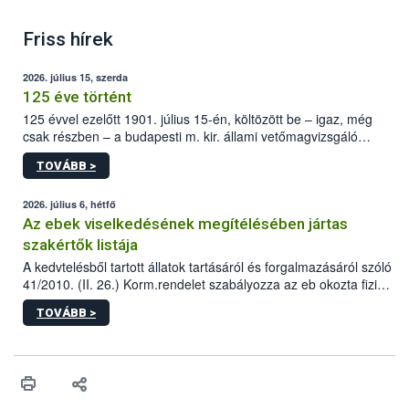
Friss hírek
2026. július 15, szerda
125 éve történt
125 évvel ezelőtt 1901. július 15-én, költözött be – igaz, még
csak részben – a budapesti m. kir. állami vetőmagvizsgáló
állomás a Kis Rókus utca 15. szám alatti, Czigler Győző által
TOVÁBB >
tervezett új épületébe.
2026. július 6, hétfő
Az ebek viselkedésének megítélésében jártas
szakértők listája
A kedvtelésből tartott állatok tartásáról és forgalmazásáról szóló
41/2010. (II. 26.) Korm.rendelet szabályozza az eb okozta fizikai
sérülés, illetve ennek veszélye keletkezésekor felmerülő
TOVÁBB >
hatósági feladatokat, valamint a veszélyes eb tartását és annak
engedélyezését. Ezen eljárások során szükség esetén be kell
vonni az ebek viselkedésének megítélésében jártas szakértőt.