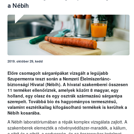
a Nébih
2019. október 29, kedd
Előre csomagolt sárgarépákat vizsgált a legújabb
Szupermenta teszt során a Nemzeti Élelmiszerlánc-
biztonsági Hivatal (Nébih). A hivatal szakemberei összesen
11 terméket ellenőriztek, amelyek között 8 magyar, egy
holland, egy olasz és egy osztrák származású sárgarépa
szerepelt. Továbbá bio és hagyományos termesztésű,
valamint esztétikailag kifogásolható termékek is kerültek a
Nébih kosarába.
A Nébih laboratóriumában a répák komplex vizsgálata zajlott. A
szakemberek elemezték a növényvédőszer-maradék, a kálium,
a nitrit és a nitrát, a nedvesség- és az összescukor-tartalmat,