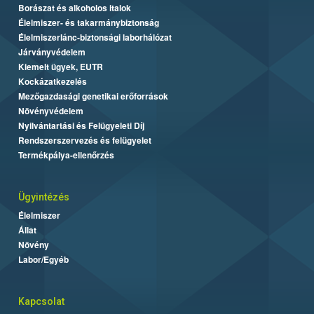
Borászat és alkoholos italok
Élelmiszer- és takarmánybiztonság
Élelmiszerlánc-biztonsági laborhálózat
Járványvédelem
Kiemelt ügyek, EUTR
Kockázatkezelés
Mezőgazdasági genetikai erőforrások
Növényvédelem
Nyilvántartási és Felügyeleti Díj
Rendszerszervezés és felügyelet
Termékpálya-ellenőrzés
Ügyintézés
Élelmiszer
Állat
Növény
Labor/Egyéb
Kapcsolat