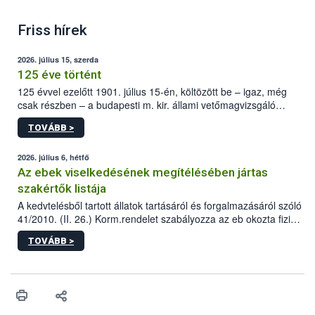
Friss hírek
2026. július 15, szerda
125 éve történt
125 évvel ezelőtt 1901. július 15-én, költözött be – igaz, még
csak részben – a budapesti m. kir. állami vetőmagvizsgáló
állomás a Kis Rókus utca 15. szám alatti, Czigler Győző által
TOVÁBB >
tervezett új épületébe.
2026. július 6, hétfő
Az ebek viselkedésének megítélésében jártas
szakértők listája
A kedvtelésből tartott állatok tartásáról és forgalmazásáról szóló
41/2010. (II. 26.) Korm.rendelet szabályozza az eb okozta fizikai
sérülés, illetve ennek veszélye keletkezésekor felmerülő
TOVÁBB >
hatósági feladatokat, valamint a veszélyes eb tartását és annak
engedélyezését. Ezen eljárások során szükség esetén be kell
vonni az ebek viselkedésének megítélésében jártas szakértőt.