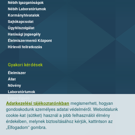
Nébih Igazgatóságok
Nébih Laboratóriumok
Kormányhivatalok
Sajtókapcsolat
Ügyfélszolgálat
Hatósági jogsegély
Élelmiszermentő Központ
Hírlevél feliratkozás
Gyakori kérdések
Élelmiszer
Állat
Növény
Laboratóriumok
Labor/Egyéb
Adatkezelési tájékoztatónkban
megismerheti, hogyan
gondoskodunk személyes adatai védelméről. Weboldalunk
cookie-kat (sütiket) használ a jobb felhasználói élmény
érdekében, melynek biztosításához kérjük, kattintson az
„Elfogadom” gombra.