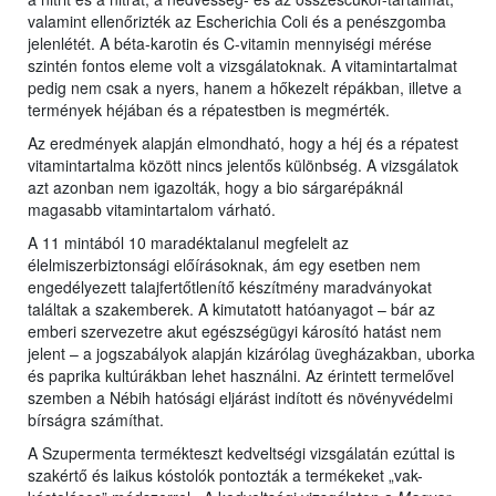
valamint ellenőrizték az Escherichia Coli és a penészgomba
jelenlétét. A béta-karotin és C-vitamin mennyiségi mérése
szintén fontos eleme volt a vizsgálatoknak. A vitamintartalmat
pedig nem csak a nyers, hanem a hőkezelt répákban, illetve a
termények héjában és a répatestben is megmérték.
Az eredmények alapján elmondható, hogy a héj és a répatest
vitamintartalma között nincs jelentős különbség. A vizsgálatok
azt azonban nem igazolták, hogy a bio sárgarépáknál
magasabb vitamintartalom várható.
A 11 mintából 10 maradéktalanul megfelelt az
élelmiszerbiztonsági előírásoknak, ám egy esetben nem
engedélyezett talajfertőtlenítő készítmény maradványokat
találtak a szakemberek. A kimutatott hatóanyagot – bár az
emberi szervezetre akut egészségügyi károsító hatást nem
jelent – a jogszabályok alapján kizárólag üvegházakban, uborka
és paprika kultúrákban lehet használni. Az érintett termelővel
szemben a Nébih hatósági eljárást indított és növényvédelmi
bírságra számíthat.
A Szupermenta termékteszt kedveltségi vizsgálatán ezúttal is
szakértő és laikus kóstolók pontozták a termékeket „vak-