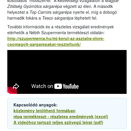
kóstolásos” módszerrel. A kedveltségi vizsgálaton a
Magyar
Zöldség Gyümölcs sárgarépa
végzett az élen. A második
helyezést a
Top Carrots sárgarépa
nyerte el, míg a dobogó
harmadik fokára a
Tesco sárgarépa
léphetett fel.
További információk és a részletes vizsgálati eredmények
elérhetők a Nébih Szupermenta termékteszt oldalán:
http://szupermenta.hu/mi-kerul-az-asztalra-elore-
csomagolt-sargarepakat-teszteltunk/
Kapcsolódó anyagok:
közlemény letölthető formában
répa termékteszt - részletes eredmények (excel)
A videóhoz tartozó teljes szövegű leirat (pdf)