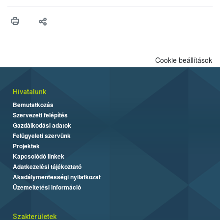
higiéniai szabályok betartása, a megfelelő hőkezelés, valamint a
maradékok szakszerű tárolása. A Nemzeti Élelmiszerlánc-
biztonsági Hivatal (Nébih) Oktatási Programja összegyűjtötte a
biztonságos grillezés legfontosabb tudnivalóit.
Cookie beállítások
Hivatalunk
Bemutatkozás
Szervezeti felépítés
Gazdálkodási adatok
Felügyeleti szervünk
Projektek
Kapcsolódó linkek
Adatkezelési tájékoztató
Akadálymentességi nyilatkozat
Üzemeltetési információ
Szakterületek