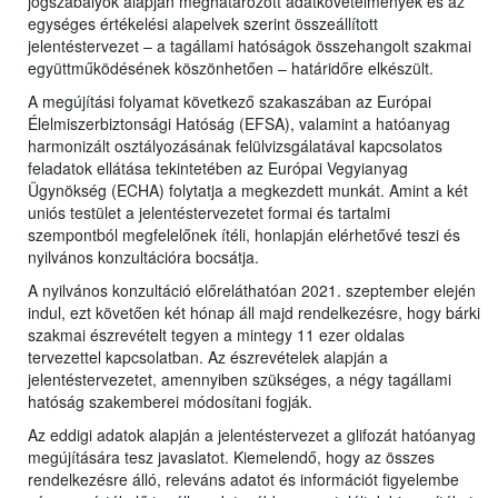
jogszabályok alapján meghatározott adatkövetelmények és az
egységes értékelési alapelvek szerint összeállított
jelentéstervezet – a tagállami hatóságok összehangolt szakmai
együttműködésének köszönhetően – határidőre elkészült.
A megújítási folyamat következő szakaszában az Európai
Élelmiszerbiztonsági Hatóság (EFSA), valamint a hatóanyag
harmonizált osztályozásának felülvizsgálatával kapcsolatos
feladatok ellátása tekintetében az Európai Vegyianyag
Ügynökség (ECHA) folytatja a megkezdett munkát. Amint a két
uniós testület a jelentéstervezetet formai és tartalmi
szempontból megfelelőnek ítéli, honlapján elérhetővé teszi és
nyilvános konzultációra bocsátja.
A nyilvános konzultáció előreláthatóan 2021. szeptember elején
indul, ezt követően két hónap áll majd rendelkezésre, hogy bárki
szakmai észrevételt tegyen a mintegy 11 ezer oldalas
tervezettel kapcsolatban. Az észrevételek alapján a
jelentéstervezetet, amennyiben szükséges, a négy tagállami
hatóság szakemberei módosítani fogják.
Az eddigi adatok alapján a jelentéstervezet a glifozát hatóanyag
megújítására tesz javaslatot. Kiemelendő, hogy az összes
rendelkezésre álló, releváns adatot és információt figyelembe