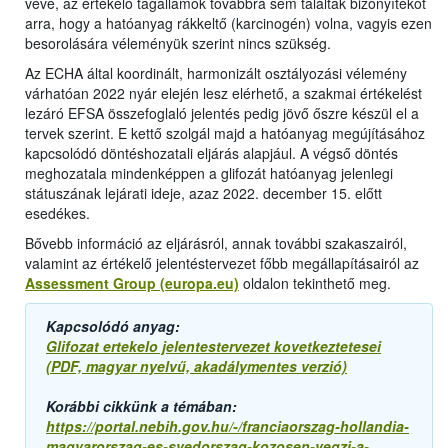
véve, az értékelő tagállamok továbbra sem találtak bizonyítékot
arra, hogy a hatóanyag rákkeltő (karcinogén) volna, vagyis ezen
besorolására véleményük szerint nincs szükség.
Az ECHA által koordinált, harmonizált osztályozási vélemény
várhatóan 2022 nyár elején lesz elérhető, a szakmai értékelést
lezáró EFSA összefoglaló jelentés pedig jövő őszre készül el a
tervek szerint. E kettő szolgál majd a hatóanyag megújításához
kapcsolódó döntéshozatali eljárás alapjául. A végső döntés
meghozatala mindenképpen a glifozát hatóanyag jelenlegi
státuszának lejárati ideje, azaz 2022. december 15. előtt
esedékes.
Bővebb információ az eljárásról, annak további szakaszairól,
valamint az értékelő jelentéstervezet főbb megállapításairól az
Assessment Group (europa.eu)
oldalon tekinthető meg.
Kapcsolódó anyag:
Glifozat ertekelo jelentestervezet kovetkeztetesei
(PDF, magyar nyelvű, akadálymentes verzió)
Korábbi cikkünk a témában:
https://portal.nebih.gov.hu/-/franciaorszag-hollandia-
magyarorszag-es-svedorszag-kozosen-vegzi-a-