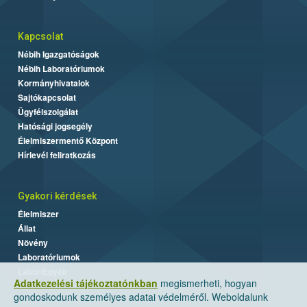
Kapcsolat
Nébih Igazgatóságok
Nébih Laboratóriumok
Kormányhivatalok
Sajtókapcsolat
Ügyfélszolgálat
Hatósági jogsegély
Élelmiszermentő Központ
Hírlevél feliratkozás
Gyakori kérdések
Élelmiszer
Állat
Növény
Laboratóriumok
Labor/Egyéb
Adatkezelési tájékoztatónkban
megismerheti, hogyan
gondoskodunk személyes adatai védelméről. Weboldalunk