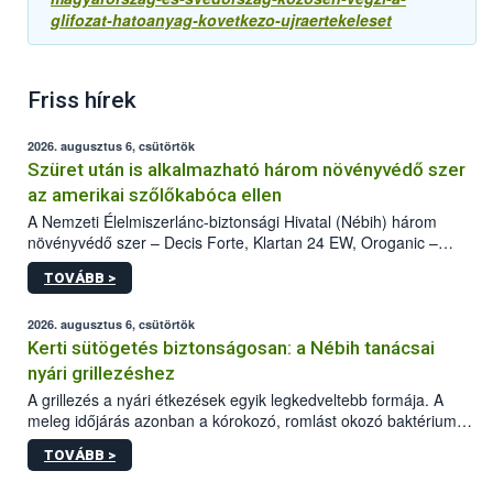
glifozat-hatoanyag-kovetkezo-ujraertekeleset
Friss hírek
2026. augusztus 6, csütörtök
Szüret után is alkalmazható három növényvédő szer
az amerikai szőlőkabóca ellen
A Nemzeti Élelmiszerlánc-biztonsági Hivatal (Nébih) három
növényvédő szer – Decis Forte, Klartan 24 EW, Oroganic –
engedélyokiratát módosította, így azok a szüretet követően,
TOVÁBB >
egészen a vesszőérettség (BBCH 91) stádiumáig
felhasználhatóak a szőlőben. A kiterjesztések célja, hogy a korai
érésű szőlőkben is legyen lehetőség a károsító elleni további
2026. augusztus 6, csütörtök
védekezésre. Az Oroganic készítmény kis kiszerelésben kiskerti
Kerti sütögetés biztonságosan: a Nébih tanácsai
felhasználók számára is elérhető és ökológiai termesztésben is
nyári grillezéshez
engedélyezett.
A grillezés a nyári étkezések egyik legkedveltebb formája. A
meleg időjárás azonban a kórokozó, romlást okozó baktériumok
gyorsabb szaporodásának is kedvez. A szabadtéri sütögetés
TOVÁBB >
ezért nem csupán a megfelelő sütési technikáról szól: legalább
ilyen fontos az alapanyagok biztonságos kezelése, az alapvető