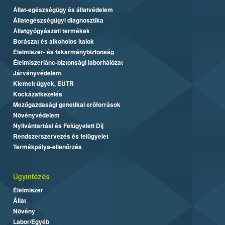
Állat-egészségügy és állatvédelem
Állategészségügyi diagnosztika
Állatgyógyászati termékek
Borászat és alkoholos italok
Élelmiszer- és takarmánybiztonság
Élelmiszerlánc-biztonsági laborhálózat
Járványvédelem
Kiemelt ügyek, EUTR
Kockázatkezelés
Mezőgazdasági genetikai erőforrások
Növényvédelem
Nyilvántartási és Felügyeleti Díj
Rendszerszervezés és felügyelet
Termékpálya-ellenőrzés
Ügyintézés
Élelmiszer
Állat
Növény
Labor/Egyéb