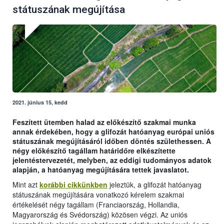
státuszának megújítása
2021. június 15, kedd
Feszített ütemben halad az előkészítő szakmai munka
annak érdekében, hogy a glifozát hatóanyag európai uniós
státuszának megújításáról időben döntés születhessen. A
négy előkészítő tagállam határidőre elkészítette
jelentéstervezetét, melyben, az eddigi tudományos adatok
alapján, a hatóanyag megújítására tettek javaslatot.
Mint azt
korábbi cikkünkben
jeleztük, a glifozát hatóanyag
státuszának megújítására vonatkozó kérelem szakmai
értékelését négy tagállam (Franciaország, Hollandia,
Magyarország és Svédország) közösen végzi. Az uniós