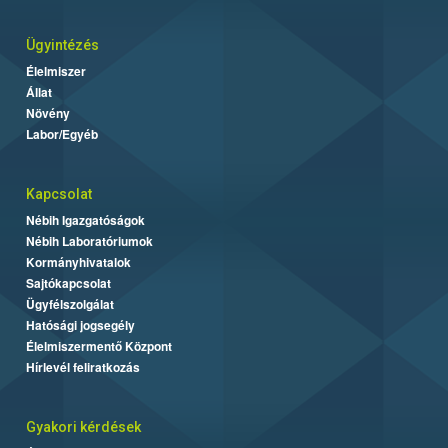
Ügyintézés
Élelmiszer
Állat
Növény
Labor/Egyéb
Kapcsolat
Nébih Igazgatóságok
Nébih Laboratóriumok
Kormányhivatalok
Sajtókapcsolat
Ügyfélszolgálat
Hatósági jogsegély
Élelmiszermentő Központ
Hírlevél feliratkozás
Gyakori kérdések