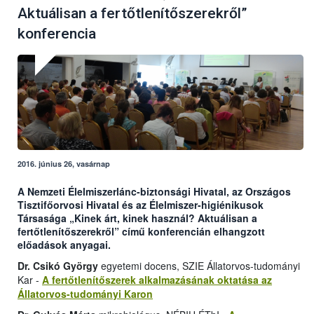
Aktuálisan a fertőtlenítőszerekről”
konferencia
2016. június 26, vasárnap
A Nemzeti Élelmiszerlánc-biztonsági Hivatal, az Országos
Tisztifőorvosi Hivatal és az Élelmiszer-higiénikusok
Társasága „
Kinek árt, kinek használ? Aktuálisan a
fertőtlenítőszerekről”
című konferencián elhangzott
előadások anyagai
.
Dr. Csikó György
egyetemi docens, SZIE Állatorvos-tudományi
Kar -
A fertőtlenítőszerek alkalmazásának oktatása az
Állatorvos-tudományi Karon