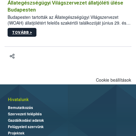
Állategészségügyi Világszervezet állatjóléti ülése
Budapesten
Budapesten tartották az Állategészségügyi Világszervezet
(WOAH) állatjólétért felelős szakértői találkozóját június 29. és
július 2. között. Az Agrár- és Élelmiszergazdaságért Felelős
TOVÁBB >
Minisztérium (AÉM) és a Nemzeti Élelmiszerlánc-biztonsági
Hivatal (Nébih) szervezésével megvalósult rendezvény célja a
gazdasági haszonállatok jólétének elősegítése volt az európai
régió országaiban. Az ülésen, több mint 50 résztvevő osztotta
meg tapasztalatait a gazdasági haszonállatok jólétének
fejlesztéséről.
Cookie beállítások
Hivatalunk
Bemutatkozás
Szervezeti felépítés
Gazdálkodási adatok
Felügyeleti szervünk
Projektek