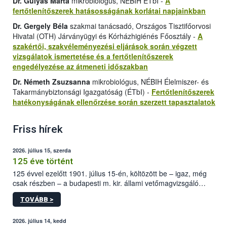
Dr. Gulyás Márta
mikrobiológus, NÉBIH ÉTbI -
A
fertőtlenítőszerek hatásosságának korlátai napjainkban
Dr. Gergely Béla
szakmai tanácsadó, Országos Tisztifőorvosi
Hivatal (OTH) Járványügyi és Kórházhigiénés Főosztály -
A
szakértői, szakvéleményezési eljárások során végzett
vizsgálatok ismertetése és a fertőtlenítőszerek
engedélyezése az átmeneti időszakban
Dr. Németh Zsuzsanna
mikrobiológus, NÉBIH Élelmiszer- és
Takarmánybiztonsági Igazgatóság (ÉTbI) -
Fertőtlenítőszerek
hatékonyságának ellenőrzése során szerzett tapasztalatok
Friss hírek
2026. július 15, szerda
125 éve történt
125 évvel ezelőtt 1901. július 15-én, költözött be – igaz, még
csak részben – a budapesti m. kir. állami vetőmagvizsgáló
állomás a Kis Rókus utca 15. szám alatti, Czigler Győző által
TOVÁBB >
tervezett új épületébe.
2026. július 14, kedd