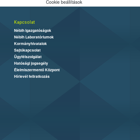
Cookie beállítások
Kapcsolat
Nébih Igazgatóságok
Nébih Laboratóriumok
Kormányhivatalok
Sajtókapcsolat
Ügyfélszolgálat
Hatósági jogsegély
Élelmiszermentő Központ
Hírlevél feliratkozás