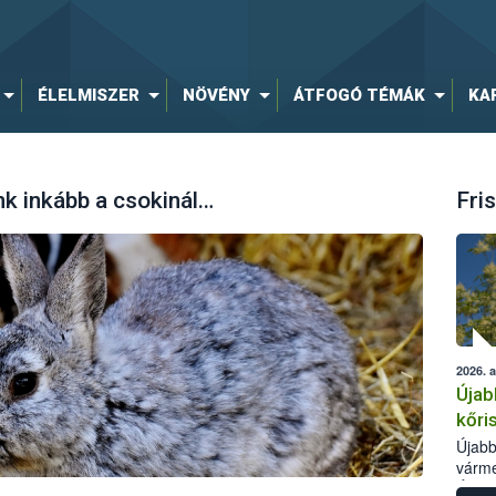
ÉLELMISZER
NÖVÉNY
ÁTFOGÓ TÉMÁK
KA
nk inkább a csokinál…
Fris
2026. 
Újab
kőri
Újabb
várme
Élelm