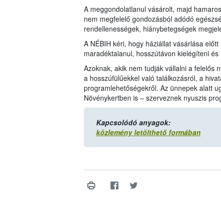
A meggondolatlanul vásárolt, majd hamarosa
nem megfelelő gondozásból adódó egészség
rendellenességek, hiánybetegségek megjele
A NÉBIH kéri, hogy háziállat vásárlása előtt
maradéktalanul, hosszútávon kielégíteni és
Azoknak, akik nem tudják vállalni a felelős
a hosszúfülűekkel való találkozásról, a hiva
programlehetőségekről. Az ünnepek alatt ugy
Növénykertben is – szerveznek nyuszis pro
Kapcsolódó anyagok:
közlemény letölthető formában