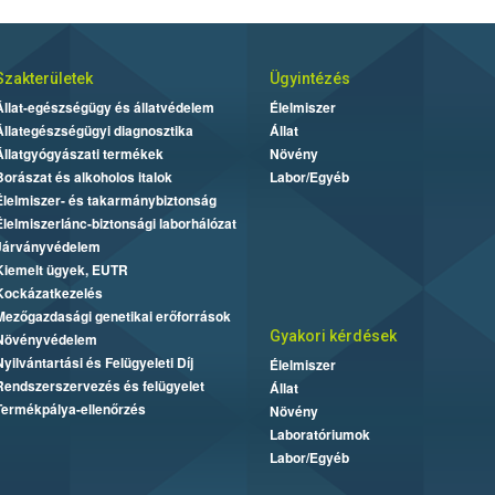
Szakterületek
Ügyintézés
Állat-egészségügy és állatvédelem
Élelmiszer
Állategészségügyi diagnosztika
Állat
Állatgyógyászati termékek
Növény
Borászat és alkoholos italok
Labor/Egyéb
Élelmiszer- és takarmánybiztonság
Élelmiszerlánc-biztonsági laborhálózat
Járványvédelem
Kiemelt ügyek, EUTR
Kockázatkezelés
Mezőgazdasági genetikai erőforrások
Gyakori kérdések
Növényvédelem
Nyilvántartási és Felügyeleti Díj
Élelmiszer
Rendszerszervezés és felügyelet
Állat
Termékpálya-ellenőrzés
Növény
Laboratóriumok
Labor/Egyéb