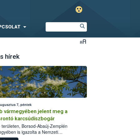
PCSOLAT
s hírek
augusztus 7, péntek
b vármegyében jelent meg a
srontó karcsúdíszbogár
 területen, Borsod-Abaúj-Zemplén
gyében is igazolta a Nemzeti
iszerlánc-biztonsági Hivatal (Nébih) a