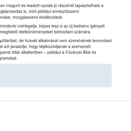
n megunt és leadott nyulak jó részénél tapasztalható a
károsodás is, mint például emésztőszervi
nése, mozgásszervi elváltozások.
 mindenki mérlegelje, képes lesz-e az új kedvenc igényeit
 megfelelő életkörülményeket biztosítani számára.
 nyúltartást, de húsvét alkalmával nem szeretnének lemondani
tal azt javasolja, hogy tájékozódjanak a szervezett
anis több állatkertben – például a Fővárosi Állat és
gramokat.