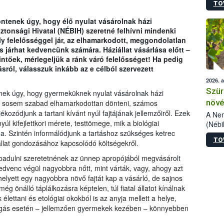
TO
kőris
jelen
ntenek úgy, hogy élő nyulat vásárolnak házi
talál
ztonsági Hivatal (NÉBIH) szeretné felhívni mindenki
azono
oly felelősséggel jár, az elhamarkodott, meggondolatlan
folyta
 járhat kedvencünk számára. Háziállat vásárlása előtt –
intéz
ntőek, mérlegeljük a ránk váró felelősséget! Ha pedig
össze
ól, válasszuk inkább az e célból szervezett
érdek
2026. 
Szür
enek úgy, hogy gyermeküknek nyulat vásárolnak házi
növé
an sosem szabad elhamarkodottan dönteni, számos
ékozódjunk a tartani kívánt nyúl fajtájának jellemzőiről. Ezek
szől
A Nem
úl kifejlettkori mérete, testtömege, mik a biológiai
(Nébi
a. Szintén informálódjunk a tartáshoz szükséges ketrec
Klart
TO
módos
állat gondozásához kapcsolódó költségekről.
egész
abadulni szeretetnének az ünnep apropójából megvásárolt
felha
 kedvenc végül nagyobbra nőtt, mint várták, vagy, ahogy azt
célja
 helyett egy nagyobbra növő fajtát kap a vásárló, de sajnos
lehet
g önálló táplálkozásra képtelen, túl fiatal állatot kínálnak
Az Or
 élettani és etológiai okokból is az anyja mellett a helye,
felha
fogás esetén – jellemzően gyermekek kezében – könnyebben
terme