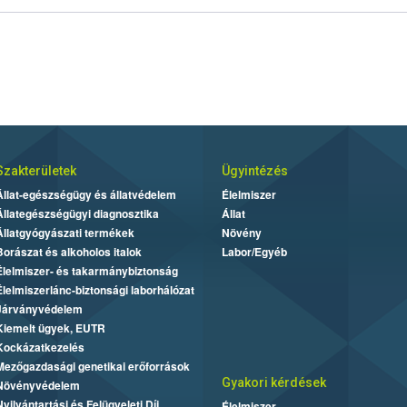
Szakterületek
Ügyintézés
Állat-egészségügy és állatvédelem
Élelmiszer
Állategészségügyi diagnosztika
Állat
Állatgyógyászati termékek
Növény
Borászat és alkoholos italok
Labor/Egyéb
Élelmiszer- és takarmánybiztonság
Élelmiszerlánc-biztonsági laborhálózat
Járványvédelem
Kiemelt ügyek, EUTR
Kockázatkezelés
Mezőgazdasági genetikai erőforrások
Gyakori kérdések
Növényvédelem
Nyilvántartási és Felügyeleti Díj
Élelmiszer