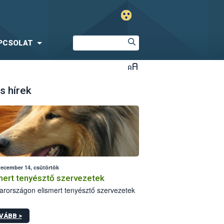
PCSOLAT
s hírek
december 14, csütörtök
mert tenyésztő szervezetek
rországon elismert tenyésztő szervezetek
VÁBB >