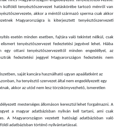
mának nincs Magyarországon engedélyezett tenyésztőszervezete.
n külföldi tenyésztőszervezet hatáskörébe tartozó ménről van
enyésztőszervezete, akkor a méntől származó sperma csak akkor
zetnek Magyarországra is kiterjesztett tenyésztőszervezeti
tés esetén minden esetben, fajtára való tekintet nélkül, csak
lismert tenyésztőszervezet fedeztetési jegyével lehet. Hiába
n egy ottani tenyésztőszervezettől minden engedéllyel, az
ztrák fedeztetési jeggyel Magyarországon fedeztetés nem
észetben, saját kancára használható ugyan apaállatként az
Azonban, ha tenyésztő szervezet által nem engedélyezett egy
latnak, akkor az utód nem lesz törzskönyvezhető, ismeretlen
délyezett mesterséges állomáson keresztül lehet forgalmazni. A
jegyet a magyar adatbázisban nyilván kell tartani, ami csak
éges. A Magyarországon vezetett hatósági adatbázisban való
földi adatbázisban történő nyilvántartással.