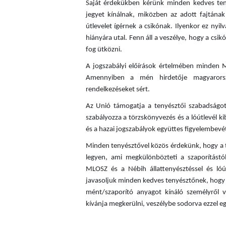
Saját érdekükben kérünk minden kedves teny
jegyet kínálnak, miközben az adott fajtána
útlevelet ígérnek a csikónak. Ilyenkor ez nyi
hiányára utal. Fenn áll a veszélye, hogy a cs
fog ütközni.
A jogszabályi előírások értelmében minden Mag
Amennyiben a mén hirdetője magyarország
rendelkezéseket sért.
Az Unió támogatja a tenyésztői szabadságot,
szabályozza a törzskönyvezés és a lóútlevél k
és a hazai jogszabályok együttes figyelembevé
Minden tenyésztővel közös érdekünk, hogy a 
legyen, ami megkülönbözteti a szaporítástó
MLOSZ és a Nébih állattenyésztéssel és lóút
javasoljuk minden kedves tenyésztőnek, hogy 
mént/szaporító anyagot kínáló személyről v
kívánja megkerülni, veszélybe sodorva ezzel e