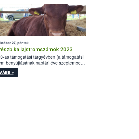
október 27, péntek
észbika lajstromszámok 2023
3-as támogatási tárgyévben (a támogatási
em benyújtásának naptári éve szeptember
augusztus 31.) összesen 1756 bika kapott
VÁBB >
nti lajstromszámot.