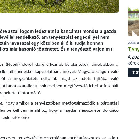
őre azzal fogom fedeztetni a kancámat mondta a gazda
evéllel rendelkező, ám tenyésztési engedéllyel nem
ztán tavasszal egy közelben álló ki tudja honnan
2023. 
llott már hasonló történetet. És a tenyésztő vajon mit
Teny
A 202
kérel
hoz (Nébih) időről időre érkeznek bejelentések, amelyekben a
1. - 
 felkínált ménekkel kapcsolatban, melyek Magyarországon való
TO
közpo
lyből a megszületett csikónak majd az adott fajtába való
. Akarva-akaratlanul sok esetben megtévesztő lehet a felkínált
epeltetett információ.
lmet, hogy amikor a tenyésztőben megfogalmazódik a párosítási
gyelembe kell vennie ahhoz, hogy a majdan megszületendő csikó
meglepetés érje.
zervezet tenyésztési programjában meghatározottak az adott