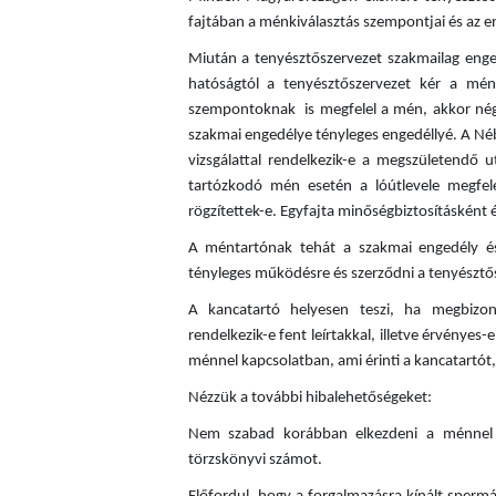
fajtában a ménkiválasztás szempontjai és az e
Miután a tenyésztőszervezet szakmailag enge
hatóságtól a tenyésztőszervezet kér a mén
szempontoknak is megfelel a mén, akkor négy
szakmai engedélye tényleges engedéllyé. A Né
vizsgálattal rendelkezik-e a megszületendő 
tartózkodó mén esetén a lóútlevele megfele
rögzítettek-e. Egyfajta minőségbiztosításként é
A méntartónak tehát a szakmai engedély és
tényleges működésre és szerződni a tenyésztős
A kancatartó helyesen teszi, ha megbizon
rendelkezik-e fent leírtakkal, illetve érvényes
ménnel kapcsolatban, ami érinti a kancatartót,
Nézzük a további hibalehetőségeket:
Nem szabad korábban elkezdeni a ménnel a
törzskönyvi számot.