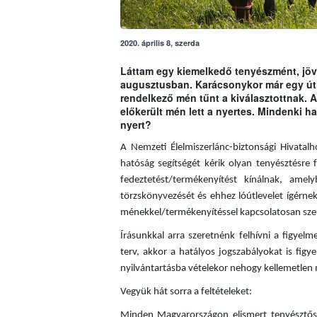
2020. április 8, szerda
Láttam egy kiemelkedő tenyészmént, jöv
augusztusban. Karácsonykor már egy útl
rendelkező mén tűnt a kiválasztottnak. A
előkerült mén lett a nyertes. Mindenki ha
nyert?
A Nemzeti Élelmiszerlánc-biztonsági Hivatal
hatóság segítségét kérik olyan tenyésztésre
fedeztetést/termékenyítést kínálnak, ame
törzskönyvezését és ehhez lóútlevelet ígérnek
ménekkel/termékenyítéssel kapcsolatosan szer
Írásunkkal arra szeretnénk felhívni a figye
terv, akkor a hatályos jogszabályokat is fi
nyilvántartásba vételekor nehogy kellemetlen 
Vegyük hát sorra a feltételeket:
Minden Magyarországon elismert tenyésztős