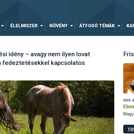
ÉLELMISZER
NÖVÉNY
ÁTFOGÓ TÉMÁK
KA
si idény – avagy nem ilyen lovat
Fris
a fedeztetésekkel kapcsolatos
2023. 
Elis
Magya
TO