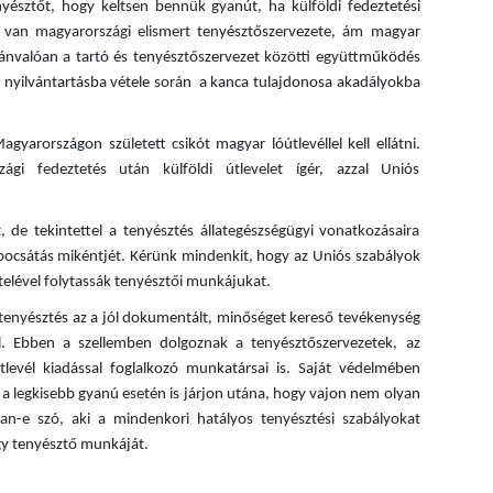
észtőt, hogy keltsen bennük gyanút, ha külföldi fedeztetési
k van magyarországi elismert tenyésztőszervezete, ám magyar
lvánvalóan a tartó és tenyésztőszervezet közötti együttműködés
ikó nyilvántartásba vétele során a kanca tulajdonosa akadályokba
yarországon született csikót magyar lóútlevéllel kell ellátni.
i fedeztetés után külföldi útlevelet ígér, azzal Uniós
 de tekintettel a tenyésztés állategészségügyi vonatkozásaira
ibocsátás mikéntjét. Kérünk mindenkit, hogy az Uniós szabályok
telével folytassák tenyésztői munkájukat.
tenyésztés az a jól dokumentált, minőséget kereső tevékenység
l. Ebben a szellemben dolgoznak a tenyésztőszervezetek, az
levél kiadással foglalkozó munkatársai is. Saját védelmében
a legkisebb gyanú esetén is járjon utána, hogy vajon nem olyan
an-e szó, aki a mindenkori hatályos tenyésztési szabályokat
gy tenyésztő munkáját.