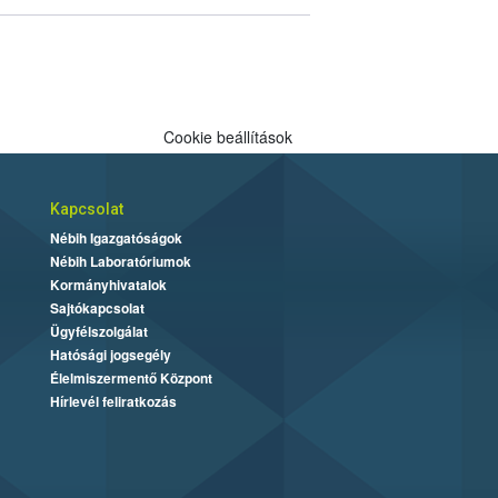
Cookie beállítások
Kapcsolat
Nébih Igazgatóságok
Nébih Laboratóriumok
Kormányhivatalok
Sajtókapcsolat
Ügyfélszolgálat
Hatósági jogsegély
Élelmiszermentő Központ
Hírlevél feliratkozás