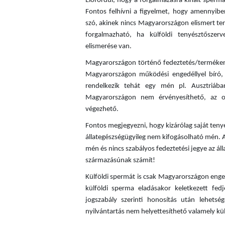
Előfordul, hogy a forgalmazásra kínált sper
Fontos felhívni a figyelmet, hogy amennyibe
szó, akinek nincs Magyarországon elismert t
forgalmazható, ha külföldi tenyésztőszerve
elismerése van.
Magyarországon történő fedeztetés/termékenyí
Magyarországon működési engedéllyel bíró, e
rendelkezik tehát egy mén pl. Ausztriába
Magyarországon nem érvényesíthető, az os
végezhető.
Fontos megjegyezni, hogy kizárólag saját teny
állategészségügyileg nem kifogásolható mén. 
mén és nincs szabályos fedeztetési jegye az ál
származásúnak számít!
Külföldi spermát is csak Magyarországon enge
külföldi sperma eladásakor keletkezett fed
jogszabály szerinti honosítás után lehets
nyilvántartás nem helyettesíthető valamely kül