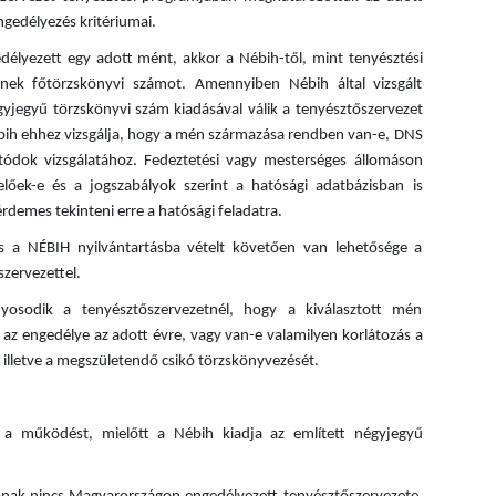
ngedélyezés kritériumai.
délyezett egy adott mént, akkor a Nébih-től, mint tenyésztési
nek főtörzskönyvi számot. Amennyiben Nébih által vizsgált
jegyű törzskönyvi szám kiadásával válik a tenyésztőszervezet
bih ehhez vizsgálja, hogy a mén származása rendben van-e, DNS
utódok vizsgálatához. Fedeztetési vagy mesterséges állomáson
lőek-e és a jogszabályok szerint a hatósági adatbázisban is
rdemes tekinteni erre a hatósági feladatra.
 a NÉBIH nyilvántartásba vételt követően van lehetősége a
zervezettel.
yosodik a tenyésztőszervezetnél, hogy a kiválasztott mén
-e az engedélye az adott évre, vagy van-e valamilyen korlátozás a
 illetve a megszületendő csikó törzskönyvezését.
 működést, mielőtt a Nébih kiadja az említett négyjegyű