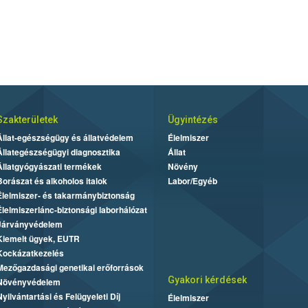
Szakterületek
Ügyintézés
Állat-egészségügy és állatvédelem
Élelmiszer
Állategészségügyi diagnosztika
Állat
Állatgyógyászati termékek
Növény
Borászat és alkoholos italok
Labor/Egyéb
Élelmiszer- és takarmánybiztonság
Élelmiszerlánc-biztonsági laborhálózat
Járványvédelem
Kiemelt ügyek, EUTR
Kockázatkezelés
Mezőgazdasági genetikai erőforrások
Gyakori kérdések
Növényvédelem
Nyilvántartási és Felügyeleti Díj
Élelmiszer