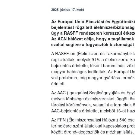
2025. június 17, kedd
Az Európai Unió Riasztási és Együttműk
bejelentést rögzített élelmiszerbiztonsá
ügy a RASFF rendszeren keresztül érkeze
Az ACN hálózat célja, hogy a tagállamok
ezáltal segítve a fogyasztók biztonságá
A RASFF-on (Élelmiszer- és Takarmánybizt
regisztráltak, melyek 91%-a élelmiszerrel 
bejelentés érintette, főként baromfihús, z
magyar hatóságok indítottak. Az Európai Un
volt probléma, míg magyar gyártású termék
érintett.
Az AAC (Igazgatási Segítségnyújtás és Egy
melyek többsége élelmiszerekkel függött ö
tárolási körülmények, valamint a termékek
AAC-bejelentés érintette, melyből 16-ot hazá
Az FFN (Élelmiszercsalási Hálózat) 546 esete
termelésre szánt állatokkal kapcsolatos pro
között étrend-kiegészítők és mézhamisítás, 