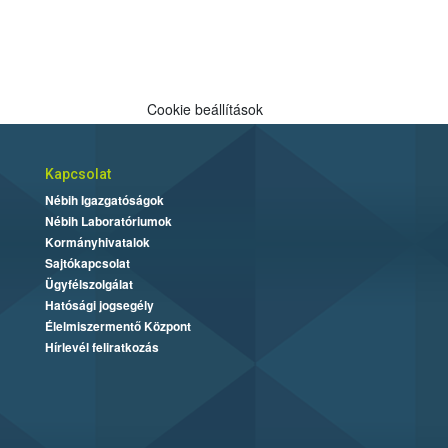
Cookie beállítások
Kapcsolat
Nébih Igazgatóságok
Nébih Laboratóriumok
Kormányhivatalok
Sajtókapcsolat
Ügyfélszolgálat
Hatósági jogsegély
Élelmiszermentő Központ
Hírlevél feliratkozás