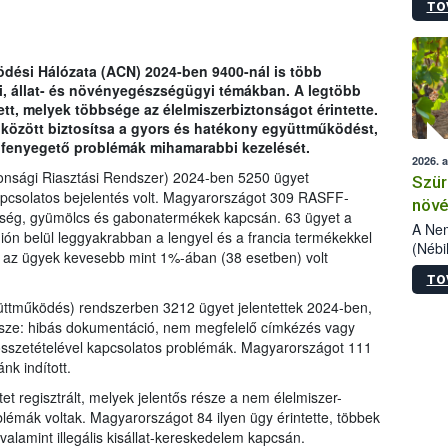
TO
kőris
jelen
talál
azono
ödési Hálózata (ACN) 2024-ben 9400-nál is több
folyta
gi, állat- és növényegészségügyi témákban. A legtöbb
intéz
tt, melyek többsége az élelmiszerbiztonságot érintette.
össze
 között biztosítsa a gyors és hatékony együttműködést,
érdek
t fenyegető problémák mihamarabbi kezelését.
2026. 
onsági Riasztási Rendszer) 2024-ben 5250 ügyet
Szür
kapcsolatos bejelentés volt. Magyarországot 309 RASFF-
növé
öldség, gyümölcs és gabonatermékek kapcsán. 63 ügyet a
szől
A Nem
ión belül leggyakrabban a lengyel és a francia termékekkel
(Nébi
 az ügyek kevesebb mint 1%-ában (38 esetben) volt
Klart
TO
módos
egész
üttműködés) rendszerben 3212 ügyet jelentettek 2024-ben,
felha
ssze: hibás dokumentáció, nem megfelelő címkézés vagy
célja
 összetételével kapcsolatos problémák. Magyarországot 111
lehet
nk indított.
Az Or
t regisztrált, melyek jelentős része a nem élelmiszer-
felha
blémák voltak. Magyarországot 84 ilyen ügy érintette, többek
terme
valamint illegális kisállat-kereskedelem kapcsán.