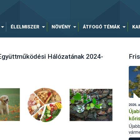
ÉLELMISZER
NÖVÉNY
ÁTFOGÓ TÉMÁK
KA
s Együttműködési Hálózatának 2024-
Fris
2026. 
Újab
kőri
Újabb
várme
Élelm