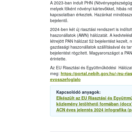
A 2023-ban indult PHN (Növényegészségügyi
melyek főként növényi kártevőkkel, hibás n
kapcsolatban érkeztek. Hazánkat mindössze 
bejelentő.
2024-ben két új riasztási rendszert is indíto
haszonállatok (AWN) hálózatát. A kedvtelésb
létrejött PAN hálózat 52 bejelentést kezelt
gazdasági haszonállatok szállításával és t
bejelentést rögzített. Magyarországot a P
érintette.
Az EU Riasztási és Együttműködési Hálózatán
meg:
https://portal.nebih.gov.hu/-/eu-ri
evosszefoglalo
Kapcsolódó anyagok:
Elkészült az EU Riasztási és Együttm
közlemény letölthető formában (docx
ACN éves jelentés 2024 infografika (p