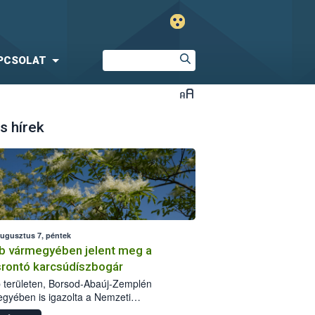
PCSOLAT
s hírek
augusztus 7, péntek
b vármegyében jelent meg a
srontó karcsúdíszbogár
 területen, Borsod-Abaúj-Zemplén
gyében is igazolta a Nemzeti
iszerlánc-biztonsági Hivatal (Nébih) a