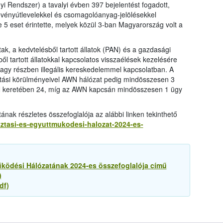
 Rendszer) a tavalyi évben 397 bejelentést fogadott,
övényútlevelekkel és csomagolóanyag-jelölésekkel
5 eset érintette, melyek közül 3-ban Magyarország volt a
ttak, a kedvtelésből tartott állatok (PAN) és a gazdasági
ől tartott állatokkal kapcsolatos visszaélések kezelésére
, nagy részben illegális kereskedelemmel kapcsolatban. A
artási körülményeivel AWN hálózat pedig mindösszesen 3
AN keretében 24, míg az AWN kapcsán mindösszesen 1 ügy
ak részletes összefoglalója az alábbi linken tekinthető
asztasi-es-egyuttmukodesi-halozat-2024-es-
űködési Hálózatának 2024-es összefoglalója című
)
df)