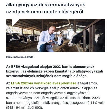
állatgyógyászati szermaradványok
szintjének nem megfelelőségéről
2025. március 4, kedd
Az EFSA vizsgálatai alapján 2023-ban is alacsonynak
bizonyult az élelmiszerekben kimutatható állatgyógyászati
szermaradványok szintjének nem megfelelősége.
Az
EFSA 2023-ra vonatkozó éves jelentése
a tagállamok,
valamint Izland és Norvégia által jelentett adatok alapján az
engedélyezett és nem engedélyezett állatgyógyászati
szermaradványok szintjét vizsgálja az élelmiszerekben. 2023-
ban a nem megfelelő minták aránya összességében 0,11% volt
(548 194 mintából 602).