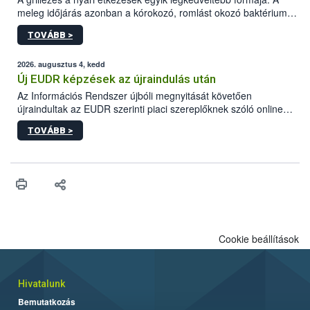
meleg időjárás azonban a kórokozó, romlást okozó baktériumok
gyorsabb szaporodásának is kedvez. A szabadtéri sütögetés
TOVÁBB >
ezért nem csupán a megfelelő sütési technikáról szól: legalább
ilyen fontos az alapanyagok biztonságos kezelése, az alapvető
higiéniai szabályok betartása, a megfelelő hőkezelés, valamint a
2026. augusztus 4, kedd
maradékok szakszerű tárolása. A Nemzeti Élelmiszerlánc-
Új EUDR képzések az újraindulás után
biztonsági Hivatal (Nébih) Oktatási Programja összegyűjtötte a
Az Információs Rendszer újbóli megnyitását követően
biztonságos grillezés legfontosabb tudnivalóit.
újraindultak az EUDR szerinti piaci szereplőknek szóló online
képzések.
TOVÁBB >
Cookie beállítások
Hivatalunk
Bemutatkozás