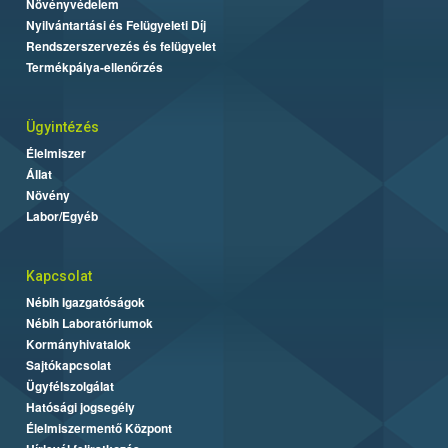
Növényvédelem
Nyilvántartási és Felügyeleti Díj
Rendszerszervezés és felügyelet
Termékpálya-ellenőrzés
Ügyintézés
Élelmiszer
Állat
Növény
Labor/Egyéb
Kapcsolat
Nébih Igazgatóságok
Nébih Laboratóriumok
Kormányhivatalok
Sajtókapcsolat
Ügyfélszolgálat
Hatósági jogsegély
Élelmiszermentő Központ