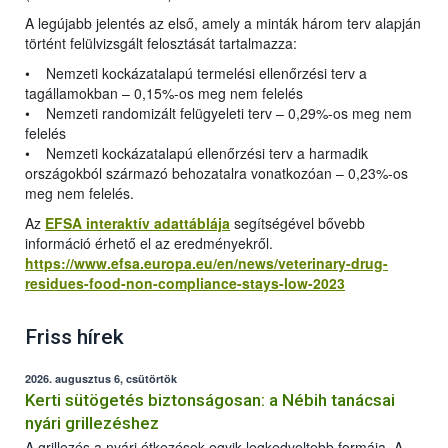
A legújabb jelentés az első, amely a minták három terv alapján
történt felülvizsgált felosztását tartalmazza:
• Nemzeti kockázatalapú termelési ellenőrzési terv a
tagállamokban – 0,15%-os meg nem felelés
• Nemzeti randomizált felügyeleti terv – 0,29%-os meg nem
felelés
• Nemzeti kockázatalapú ellenőrzési terv a harmadik
országokból származó behozatalra vonatkozóan – 0,23%-os
meg nem felelés.
Az
EFSA interaktív adattáblája
segítségével bővebb
információ érhető el az eredményekről.
https://www.efsa.europa.eu/en/news/veterinary-drug-
residues-food-non-compliance-stays-low-2023
Friss hírek
2026. augusztus 6, csütörtök
Kerti sütögetés biztonságosan: a Nébih tanácsai
nyári grillezéshez
A grillezés a nyári étkezések egyik legkedveltebb formája. A