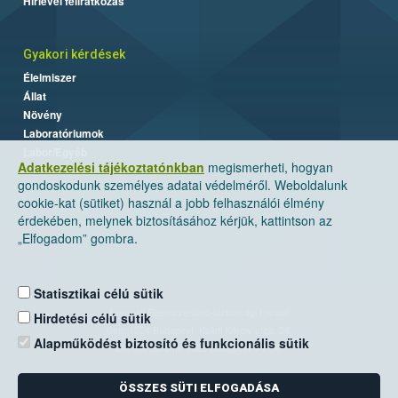
Hírlevél feliratkozás
Gyakori kérdések
Élelmiszer
Állat
Növény
Laboratóriumok
Labor/Egyéb
Adatkezelési tájékoztatónkban
megismerheti, hogyan
gondoskodunk személyes adatai védelméről. Weboldalunk
cookie-kat (sütiket) használ a jobb felhasználói élmény
érdekében, melynek biztosításához kérjük, kattintson az
„Elfogadom” gombra.
Statisztikai célú sütik
Nemzeti Élelmiszerlánc-biztonsági Hivatal
Hirdetési célú sütik
Cím: 1024 Budapest, Keleti Károly utca. 24.
Alapműködést biztosító és funkcionális sütik
Levelezési cím: 1525 Budapest. Pf. 30.
ÖSSZES SÜTI ELFOGADÁSA
E-mail:
ugyfelszolgalat@nebih.gov.hu