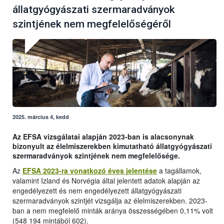
állatgyógyászati szermaradványok
szintjének nem megfelelőségéről
2025. március 4, kedd
Az EFSA vizsgálatai alapján 2023-ban is alacsonynak
bizonyult az élelmiszerekben kimutatható állatgyógyászati
szermaradványok szintjének nem megfelelősége.
Az
EFSA 2023-ra vonatkozó éves jelentése
a tagállamok,
valamint Izland és Norvégia által jelentett adatok alapján az
engedélyezett és nem engedélyezett állatgyógyászati
szermaradványok szintjét vizsgálja az élelmiszerekben. 2023-
ban a nem megfelelő minták aránya összességében 0,11% volt
(548 194 mintából 602).