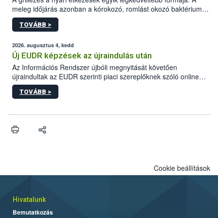
meleg időjárás azonban a kórokozó, romlást okozó baktériumok
gyorsabb szaporodásának is kedvez. A szabadtéri sütögetés
TOVÁBB >
ezért nem csupán a megfelelő sütési technikáról szól: legalább
ilyen fontos az alapanyagok biztonságos kezelése, az alapvető
higiéniai szabályok betartása, a megfelelő hőkezelés, valamint a
2026. augusztus 4, kedd
maradékok szakszerű tárolása. A Nemzeti Élelmiszerlánc-
Új EUDR képzések az újraindulás után
biztonsági Hivatal (Nébih) Oktatási Programja összegyűjtötte a
Az Információs Rendszer újbóli megnyitását követően
biztonságos grillezés legfontosabb tudnivalóit.
újraindultak az EUDR szerinti piaci szereplőknek szóló online
képzések.
TOVÁBB >
Cookie beállítások
Hivatalunk
Bemutatkozás