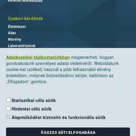
Hírlevél feliratkozás
Gyakori kérdések
Élelmiszer
Állat
Növény
Laboratóriumok
Labor/Egyéb
Adatkezelési tájékoztatónkban
megismerheti, hogyan
gondoskodunk személyes adatai védelméről. Weboldalunk
cookie-kat (sütiket) használ a jobb felhasználói élmény
érdekében, melynek biztosításához kérjük, kattintson az
„Elfogadom” gombra.
Statisztikai célú sütik
Nemzeti Élelmiszerlánc-biztonsági Hivatal
Hirdetési célú sütik
Cím: 1024 Budapest, Keleti Károly utca. 24.
Alapműködést biztosító és funkcionális sütik
Levelezési cím: 1525 Budapest. Pf. 30.
ÖSSZES SÜTI ELFOGADÁSA
E-mail:
ugyfelszolgalat@nebih.gov.hu