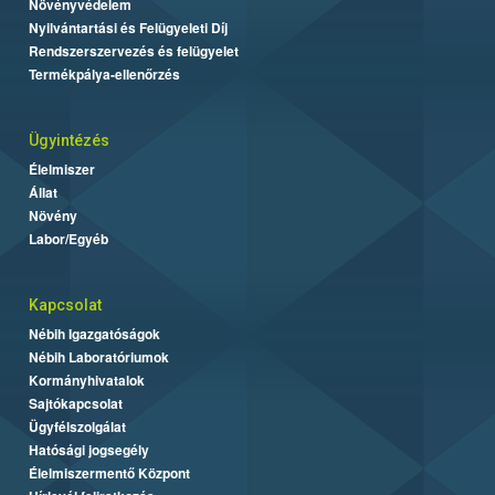
Növényvédelem
Nyilvántartási és Felügyeleti Díj
Rendszerszervezés és felügyelet
Termékpálya-ellenőrzés
Ügyintézés
Élelmiszer
Állat
Növény
Labor/Egyéb
Kapcsolat
Nébih Igazgatóságok
Nébih Laboratóriumok
Kormányhivatalok
Sajtókapcsolat
Ügyfélszolgálat
Hatósági jogsegély
Élelmiszermentő Központ