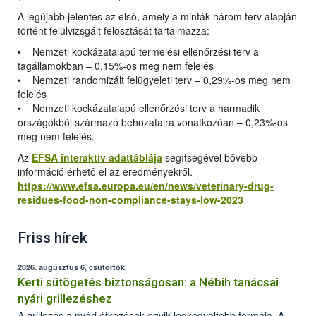
A legújabb jelentés az első, amely a minták három terv alapján
történt felülvizsgált felosztását tartalmazza:
• Nemzeti kockázatalapú termelési ellenőrzési terv a
tagállamokban – 0,15%-os meg nem felelés
• Nemzeti randomizált felügyeleti terv – 0,29%-os meg nem
felelés
• Nemzeti kockázatalapú ellenőrzési terv a harmadik
országokból származó behozatalra vonatkozóan – 0,23%-os
meg nem felelés.
Az
EFSA interaktív adattáblája
segítségével bővebb
információ érhető el az eredményekről.
https://www.efsa.europa.eu/en/news/veterinary-drug-
residues-food-non-compliance-stays-low-2023
Friss hírek
2026. augusztus 6, csütörtök
Kerti sütögetés biztonságosan: a Nébih tanácsai
nyári grillezéshez
A grillezés a nyári étkezések egyik legkedveltebb formája. A