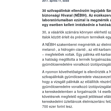
2017. április 11, kedd
30 szilvapálinkát ellenőrzött legújabb S
biztonsági Hivatal (NÉBIH). Az érzékszerv
laboratóriumaiban ezúttal is megmérték 
egy esetben kellett intézkednie a hatós
30, a vásárlók számára könnyen elérhető szi
italok között érlelt és prémium termékek eg
A NÉBIH szakemberei megmérték az élelmis
metanol-, a hidrogén-cianid-, az etil-karbamá
– megfelelőek voltak. Egy pálinka etil-karba
a hatóság megtiltotta a termék forgalmazás
gyümölcseredetére vonatkozó izotópvizsgála
A nyomon követhetőséget is ellenőrizték a N
szilvapálinkák gyümölcseredete visszaveze
hogy a vizsgált pálinkák az előállítók rész
gyümölcseredetre vonatkozó izotópvizsgálat
a kereskedelemben a forgalmazók 14 esetb
követésnek megfelelő egyedi jelöléssel ellá
kereskedelmi üzletláncok élelmiszerlánc fe
700 ezer forint lesz.