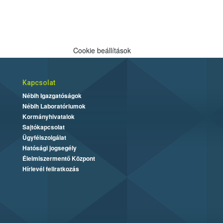
Cookie beállítások
Kapcsolat
Nébih Igazgatóságok
Nébih Laboratóriumok
Kormányhivatalok
Sajtókapcsolat
Ügyfélszolgálat
Hatósági jogsegély
Élelmiszermentő Központ
Hírlevél feliratkozás