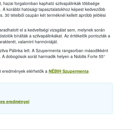
, hazai forgalomban kapható szilvapálinkák többsége
. A korábbi hatósági tapasztalatokhoz képest kedvezőbb
. 30 tételből csupán két terméknél kellett apróbb jelölési
adhatott el a kedveltségi vizsgálat sem, melynek során
stolók bírálták a szilvapálinkákat. Az értékelők pontozták a
 karakterét, valamint harmóniáját.
zilva Pálinka lett. A Szupermenta rangsorban másodikként
a. A dobogósok sorát harmadik helyen a Nobilis Forte 55°
ati eredmények elérhetők a
NÉBIH Szupermenta
etes eredményei