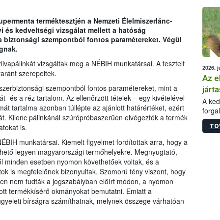
épüle
zupermenta terméktesztjén a Nemzeti Élelmiszerlánc-
i és kedveltségi vizsgálat mellett a hatóság
a biztonsági szempontból fontos paramétereket. Végül
ágnak.
lvapálinkát vizsgáltak meg a NÉBIH munkatársai. A tesztelt
2026. j
yaránt szerepeltek.
Az e
zerbiztonsági szempontból fontos paramétereket, mint a
járta
t- és a réz tartalom. Az ellenőrzött tételek – egy kivételével
A kedv
mát tartalma azonban túllépte az ajánlott határértéket, ezért
forga
át. Kilenc pálinkánál szúrópróbaszerűen elvégezték a termék
Korm.
TO
tokat is.
sérül
felme
ÉBIH munkatársai. Kiemelt figyelmet fordítottak arra, hogy a
veszé
thető legyen magyarországi termőhelyekre. Megnyugtató,
Ezen 
éről minden esetben nyomon követhetőek voltak, és a
vonni
ok is megfelelőnek bizonyultak. Szomorú tény viszont, hogy
jártas
en nem tudták a jogszabályban előírt módon, a nyomon
tott termékkísérő okmányokat bemutatni. Emiatt a
lügyeleti bírságra számíthatnak, melynek összege várhatóan