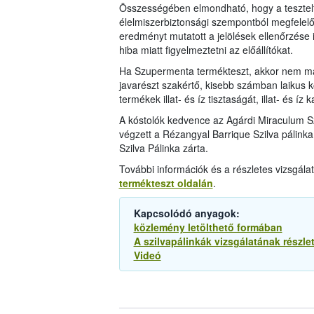
Összességében elmondható, hogy a tesztelt
élelmiszerbiztonsági szempontból megfelelő
eredményt mutatott a jelölések ellenőrzése is
hiba miatt figyelmeztetni az előállítókat.
Ha Szupermenta termékteszt, akkor nem mar
javarészt szakértő, kisebb számban laikus kó
termékek illat- és íz tisztaságát, illat- és íz
A kóstolók kedvence az Agárdi Miraculum S
végzett a Rézangyal Barrique Szilva pálink
Szilva Pálinka zárta.
További információk és a részletes vizsgál
termékteszt oldalán
.
Kapcsolódó anyagok:
közlemény letölthető formában
A szilvapálinkák vizsgálatának részl
Videó