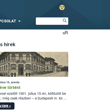
PCSOLAT
s hírek
úlius 15, szerda
éve történt
vvel ezelőtt 1901. július 15-én, költözött be
z, még csak részben – a budapesti m. kir.
i vetőmagvizsgáló állomás a Kis Rókus utca
VÁBB >
ám alatti, Czigler Győző által tervezett új