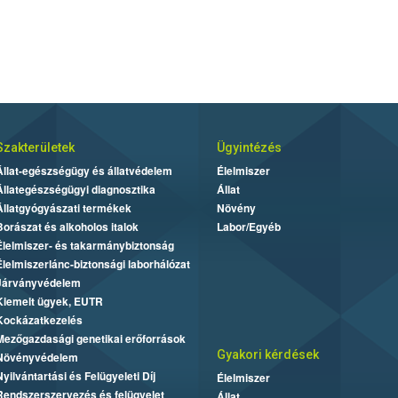
Szakterületek
Ügyintézés
Állat-egészségügy és állatvédelem
Élelmiszer
Állategészségügyi diagnosztika
Állat
Állatgyógyászati termékek
Növény
Borászat és alkoholos italok
Labor/Egyéb
Élelmiszer- és takarmánybiztonság
Élelmiszerlánc-biztonsági laborhálózat
Járványvédelem
Kiemelt ügyek, EUTR
Kockázatkezelés
Mezőgazdasági genetikai erőforrások
Gyakori kérdések
Növényvédelem
Nyilvántartási és Felügyeleti Díj
Élelmiszer
Rendszerszervezés és felügyelet
Állat