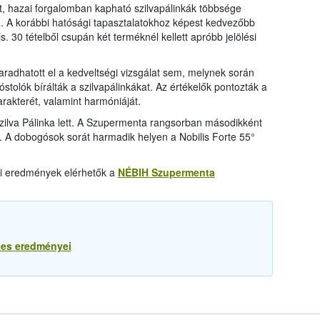
, hazai forgalomban kapható szilvapálinkák többsége
. A korábbi hatósági tapasztalatokhoz képest kedvezőbb
. 30 tételből csupán két terméknél kellett apróbb jelölési
adhatott el a kedveltségi vizsgálat sem, melynek során
stolók bírálták a szilvapálinkákat. Az értékelők pontozták a
 karakterét, valamint harmóniáját.
zilva Pálinka lett. A Szupermenta rangsorban másodikként
a. A dobogósok sorát harmadik helyen a Nobilis Forte 55°
ati eredmények elérhetők a
NÉBIH Szupermenta
etes eredményei