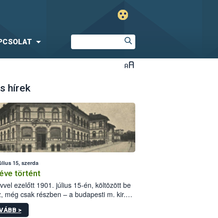
PCSOLAT
s hírek
úlius 15, szerda
éve történt
vvel ezelőtt 1901. július 15-én, költözött be
z, még csak részben – a budapesti m. kir.
i vetőmagvizsgáló állomás a Kis Rókus utca
VÁBB >
ám alatti, Czigler Győző által tervezett új