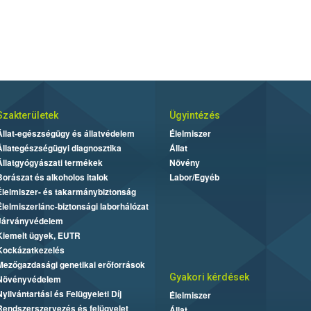
Szakterületek
Ügyintézés
Állat-egészségügy és állatvédelem
Élelmiszer
Állategészségügyi diagnosztika
Állat
Állatgyógyászati termékek
Növény
Borászat és alkoholos italok
Labor/Egyéb
Élelmiszer- és takarmánybiztonság
Élelmiszerlánc-biztonsági laborhálózat
Járványvédelem
Kiemelt ügyek, EUTR
Kockázatkezelés
Mezőgazdasági genetikai erőforrások
Gyakori kérdések
Növényvédelem
Nyilvántartási és Felügyeleti Díj
Élelmiszer
Rendszerszervezés és felügyelet
Állat