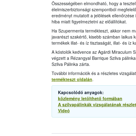
Összességében elmondható, hogy a tesztelt
élelmiszerbiztonsági szempontból megfelelő
eredményt mutatott a jelölések ellenőrzése is
hiba miatt figyelmeztetni az előállítókat.
Ha Szupermenta termékteszt, akkor nem mar
javarészt szakértő, kisebb számban laikus kó
termékek illat- és íz tisztaságát, illat- és íz
A kóstolók kedvence az Agárdi Miraculum S
végzett a Rézangyal Barrique Szilva pálink
Szilva Pálinka zárta.
További információk és a részletes vizsgál
termékteszt oldalán
.
Kapcsolódó anyagok:
közlemény letölthető formában
A szilvapálinkák vizsgálatának részl
Videó