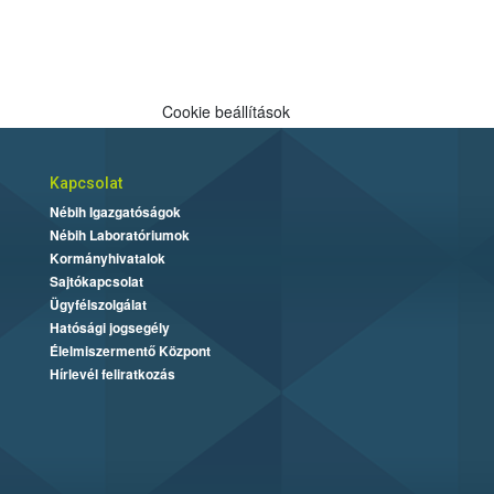
Cookie beállítások
Kapcsolat
Nébih Igazgatóságok
Nébih Laboratóriumok
Kormányhivatalok
Sajtókapcsolat
Ügyfélszolgálat
Hatósági jogsegély
Élelmiszermentő Központ
Hírlevél feliratkozás