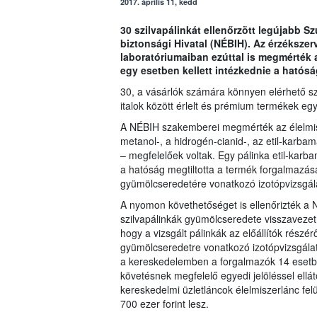
2017. április 11, kedd
30 szilvapálinkát ellenőrzött legújabb S
biztonsági Hivatal (NÉBIH). Az érzékszerv
laboratóriumaiban ezúttal is megmérték 
egy esetben kellett intézkednie a hatós
30, a vásárlók számára könnyen elérhető szi
italok között érlelt és prémium termékek eg
A NÉBIH szakemberei megmérték az élelmis
metanol-, a hidrogén-cianid-, az etil-karbamá
– megfelelőek voltak. Egy pálinka etil-karba
a hatóság megtiltotta a termék forgalmazás
gyümölcseredetére vonatkozó izotópvizsgála
A nyomon követhetőséget is ellenőrizték a N
szilvapálinkák gyümölcseredete visszaveze
hogy a vizsgált pálinkák az előállítók rész
gyümölcseredetre vonatkozó izotópvizsgálat
a kereskedelemben a forgalmazók 14 esetb
követésnek megfelelő egyedi jelöléssel ellá
kereskedelmi üzletláncok élelmiszerlánc fe
700 ezer forint lesz.