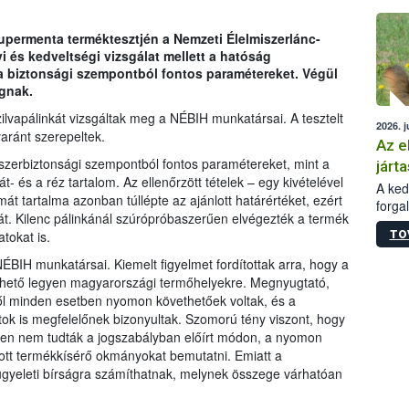
épüle
zupermenta terméktesztjén a Nemzeti Élelmiszerlánc-
i és kedveltségi vizsgálat mellett a hatóság
a biztonsági szempontból fontos paramétereket. Végül
ágnak.
lvapálinkát vizsgáltak meg a NÉBIH munkatársai. A tesztelt
2026. j
yaránt szerepeltek.
Az e
zerbiztonsági szempontból fontos paramétereket, mint a
járta
t- és a réz tartalom. Az ellenőrzött tételek – egy kivételével
A kedv
mát tartalma azonban túllépte az ajánlott határértéket, ezért
forga
át. Kilenc pálinkánál szúrópróbaszerűen elvégezték a termék
Korm.
TO
tokat is.
sérül
felme
ÉBIH munkatársai. Kiemelt figyelmet fordítottak arra, hogy a
veszé
thető legyen magyarországi termőhelyekre. Megnyugtató,
Ezen 
éről minden esetben nyomon követhetőek voltak, és a
vonni
ok is megfelelőnek bizonyultak. Szomorú tény viszont, hogy
jártas
en nem tudták a jogszabályban előírt módon, a nyomon
tott termékkísérő okmányokat bemutatni. Emiatt a
lügyeleti bírságra számíthatnak, melynek összege várhatóan