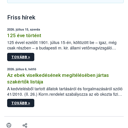
Friss hírek
2026. július 15, szerda
125 éve történt
125 évvel ezelőtt 1901. július 15-én, költözött be – igaz, még
csak részben – a budapesti m. kir. állami vetőmagvizsgáló
állomás a Kis Rókus utca 15. szám alatti, Czigler Győző által
TOVÁBB >
tervezett új épületébe.
2026. július 6, hétfő
Az ebek viselkedésének megítélésében jártas
szakértők listája
A kedvtelésből tartott állatok tartásáról és forgalmazásáról szóló
41/2010. (II. 26.) Korm.rendelet szabályozza az eb okozta fizikai
sérülés, illetve ennek veszélye keletkezésekor felmerülő
TOVÁBB >
hatósági feladatokat, valamint a veszélyes eb tartását és annak
engedélyezését. Ezen eljárások során szükség esetén be kell
vonni az ebek viselkedésének megítélésében jártas szakértőt.