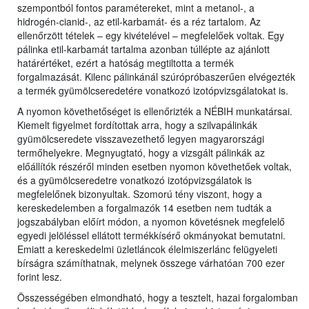
szempontból fontos paramétereket, mint a metanol-, a
hidrogén-cianid-, az etil-karbamát- és a réz tartalom. Az
ellenőrzött tételek – egy kivételével – megfelelőek voltak. Egy
pálinka etil-karbamát tartalma azonban túllépte az ajánlott
határértéket, ezért a hatóság megtiltotta a termék
forgalmazását. Kilenc pálinkánál szúrópróbaszerűen elvégezték
a termék gyümölcseredetére vonatkozó izotópvizsgálatokat is.
A nyomon követhetőséget is ellenőrizték a NÉBIH munkatársai.
Kiemelt figyelmet fordítottak arra, hogy a szilvapálinkák
gyümölcseredete visszavezethető legyen magyarországi
termőhelyekre. Megnyugtató, hogy a vizsgált pálinkák az
előállítók részéről minden esetben nyomon követhetőek voltak,
és a gyümölcseredetre vonatkozó izotópvizsgálatok is
megfelelőnek bizonyultak. Szomorú tény viszont, hogy a
kereskedelemben a forgalmazók 14 esetben nem tudták a
jogszabályban előírt módon, a nyomon követésnek megfelelő
egyedi jelöléssel ellátott termékkísérő okmányokat bemutatni.
Emiatt a kereskedelmi üzletláncok élelmiszerlánc felügyeleti
bírságra számíthatnak, melynek összege várhatóan 700 ezer
forint lesz.
Összességében elmondható, hogy a tesztelt, hazai forgalomban