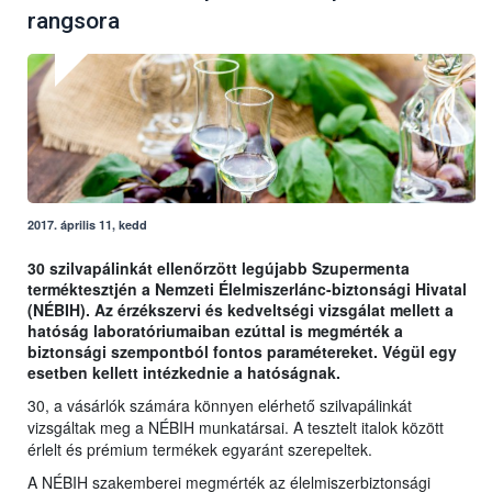
rangsora
2017. április 11, kedd
30 szilvapálinkát ellenőrzött legújabb Szupermenta
terméktesztjén a Nemzeti Élelmiszerlánc-biztonsági Hivatal
(NÉBIH). Az érzékszervi és kedveltségi vizsgálat mellett a
hatóság laboratóriumaiban ezúttal is megmérték a
biztonsági szempontból fontos paramétereket. Végül egy
esetben kellett intézkednie a hatóságnak.
30, a vásárlók számára könnyen elérhető szilvapálinkát
vizsgáltak meg a NÉBIH munkatársai. A tesztelt italok között
érlelt és prémium termékek egyaránt szerepeltek.
A NÉBIH szakemberei megmérték az élelmiszerbiztonsági