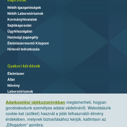
Nébih Igazgatóságok
Nébih Laboratóriumok
Kormányhivatalok
Sajtókapcsolat
Ügyfélszolgálat
Hatósági jogsegély
Élelmiszermentő Központ
Hírlevél feliratkozás
Gyakori kérdések
Élelmiszer
Állat
Növény
Laboratóriumok
Labor/Egyéb
Adatkezelési tájékoztatónkban
megismerheti, hogyan
gondoskodunk személyes adatai védelméről. Weboldalunk
cookie-kat (sütiket) használ a jobb felhasználói élmény
érdekében, melynek biztosításához kérjük, kattintson az
„Elfogadom” gombra.