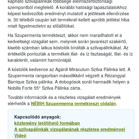
kapható szilvapálinkák többsége élelmiszerbiztonsági
szempontból megfelelő. A korábbi hatósági tapasztalatokhoz
képest kedvezőbb eredményt mutatott a jelölések ellenőrzése
is. 30 tételből csupán két terméknél kellett apróbb jelölési hiba
miatt figyelmeztetni az előállítókat.
Ha Szupermenta termékteszt, akkor nem maradhatott el a
kedveltségi vizsgálat sem, melynek során javarészt szakértő,
kisebb számban laikus kóstolók bírálták a szilvapálinkákat. Az
értékelők pontozták a termékek illat- és íz tisztaságát, illat- és íz
karakterét, valamint harmóniáját.
A kóstolók kedvence az Agárdi Miraculum Szilva Pálinka lett. A
Szupermenta rangsorban másodikként végzett a Rézangyal
Barrique Szilva pálinka. A dobogósok sorát harmadik helyen a
Nobilis Forte 55° Szilva Pálinka zárta.
További információk és a részletes vizsgálati eredmények
elérhetők a
NÉBIH Szupermenta termékteszt oldalán
.
Kapcsolódó anyagok:
közlemény letölthető formában
A szilvapálinkák vizsgálatának részletes eredményei
Videó