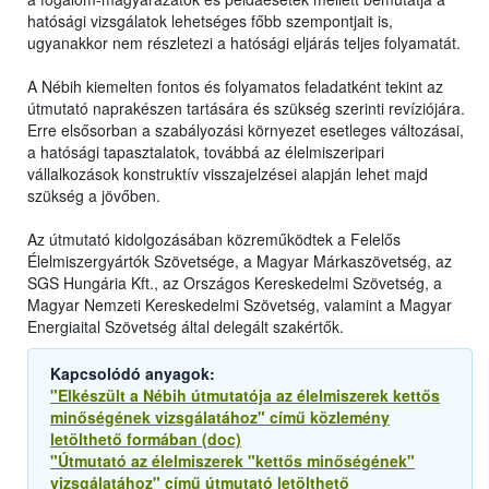
hatósági vizsgálatok lehetséges főbb szempontjait is,
ugyanakkor nem részletezi a hatósági eljárás teljes folyamatát.
A Nébih kiemelten fontos és folyamatos feladatként tekint az
útmutató naprakészen tartására és szükség szerinti revíziójára.
Erre elsősorban a szabályozási környezet esetleges változásai,
a hatósági tapasztalatok, továbbá az élelmiszeripari
vállalkozások konstruktív visszajelzései alapján lehet majd
szükség a jövőben.
Az útmutató kidolgozásában közreműködtek a Felelős
Élelmiszergyártók Szövetsége, a Magyar Márkaszövetség, az
SGS Hungária Kft., az Országos Kereskedelmi Szövetség, a
Magyar Nemzeti Kereskedelmi Szövetség, valamint a Magyar
Energiaital Szövetség által delegált szakértők.
Kapcsolódó anyagok:
"Elkészült a Nébih útmutatója az élelmiszerek kettős
minőségének vizsgálatához" című közlemény
letölthető formában (doc)
"Útmutató az élelmiszerek "kettős minőségének"
vizsgálatához" című útmutató letölthető