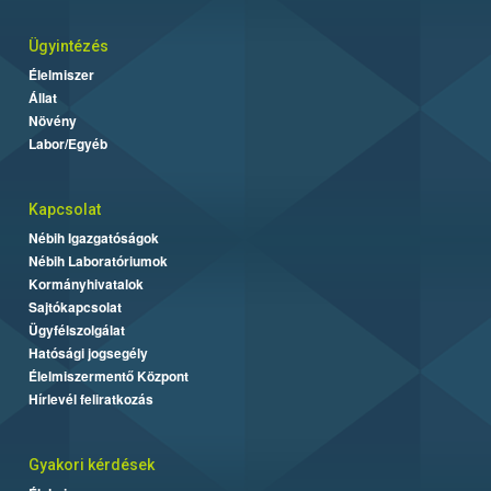
Ügyintézés
Élelmiszer
Állat
Növény
Labor/Egyéb
Kapcsolat
Nébih Igazgatóságok
Nébih Laboratóriumok
Kormányhivatalok
Sajtókapcsolat
Ügyfélszolgálat
Hatósági jogsegély
Élelmiszermentő Központ
Hírlevél feliratkozás
Gyakori kérdések