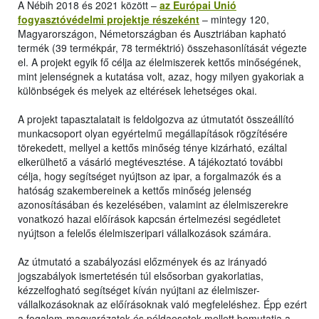
A Nébih 2018 és 2021 között –
az Európai Unió
fogyasztóvédelmi projektje részeként
– mintegy 120,
Magyarországon, Németországban és Ausztriában kapható
termék (39 termékpár, 78 terméktrió) összehasonlítását végezte
el. A projekt egyik fő célja az élelmiszerek kettős minőségének,
mint jelenségnek a kutatása volt, azaz, hogy milyen gyakoriak a
különbségek és melyek az eltérések lehetséges okai.
A projekt tapasztalatait is feldolgozva az útmutatót összeállító
munkacsoport olyan egyértelmű megállapítások rögzítésére
törekedett, mellyel a kettős minőség ténye kizárható, ezáltal
elkerülhető a vásárló megtévesztése. A tájékoztató további
célja, hogy segítséget nyújtson az ipar, a forgalmazók és a
hatóság szakembereinek a kettős minőség jelenség
azonosításában és kezelésében, valamint az élelmiszerekre
vonatkozó hazai előírások kapcsán értelmezési segédletet
nyújtson a felelős élelmiszeripari vállalkozások számára.
Az útmutató a szabályozási előzmények és az irányadó
jogszabályok ismertetésén túl elsősorban gyakorlatias,
kézzelfogható segítséget kíván nyújtani az élelmiszer-
vállalkozásoknak az előírásoknak való megfeleléshez. Épp ezért
a fogalom-magyarázatok és példaesetek mellett bemutatja a