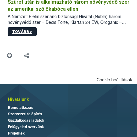
hatósággal is összehangolják a terjedés megállítása érdekében.
Szüret után is alkalmazható három növényvédő szer
az amerikai szőlőkabóca ellen
A Nemzeti Élelmiszerlánc-biztonsági Hivatal (Nébih) három
növényvédő szer – Decis Forte, Klartan 24 EW, Oroganic –
engedélyokiratát módosította, így azok a szüretet követően,
TOVÁBB >
egészen a vesszőérettség (BBCH 91) stádiumáig
felhasználhatóak a szőlőben. A kiterjesztések célja, hogy a korai
érésű szőlőkben is legyen lehetőség a károsító elleni további
védekezésre. Az Oroganic készítmény kis kiszerelésben kiskerti
felhasználók számára is elérhető és ökológiai termesztésben is
engedélyezett.
Cookie beállítások
Hivatalunk
Bemutatkozás
Szervezeti felépítés
Gazdálkodási adatok
Felügyeleti szervünk
Projektek