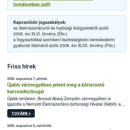
formátumban (pdf)
Kapcsolódó jogszabályok:
az élelmiszerláncról és hatósági felügyeletéről szóló
2008. évi XLVI. törvény (Éltv.)
a fogyasztókkal szembeni tisztességtelen kereskedelmi
gyakorlat tilalmáról szóló 2008. évi XLVII. törvény (Fttv.)
Friss hírek
2026. augusztus 7, péntek
Újabb vármegyében jelent meg a kőrisrontó
karcsúdíszbogár
Újabb területen, Borsod-Abaúj-Zemplén vármegyében is
igazolta a Nemzeti Élelmiszerlánc-biztonsági Hivatal (Nébih) a
kőrisrontó karcsúdíszbogár (Agrilus planipennis) jelenlétét. A
TOVÁBB >
kártevőt nem csak színcsapdában találták meg, de már fertőzött
fában is azonosították. A növényvédelmi szakemberek folytatják
az intenzív felderítést, emellett az intézkedéseket a szlovák
2026. augusztus 6, csütörtök