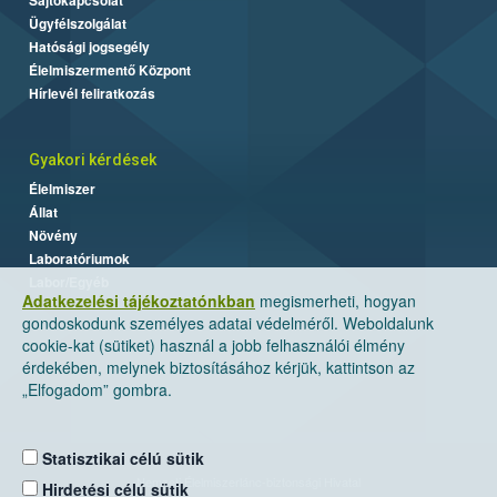
Ügyfélszolgálat
Hatósági jogsegély
Élelmiszermentő Központ
Hírlevél feliratkozás
Gyakori kérdések
Élelmiszer
Állat
Növény
Laboratóriumok
Labor/Egyéb
Adatkezelési tájékoztatónkban
megismerheti, hogyan
gondoskodunk személyes adatai védelméről. Weboldalunk
cookie-kat (sütiket) használ a jobb felhasználói élmény
érdekében, melynek biztosításához kérjük, kattintson az
„Elfogadom” gombra.
Statisztikai célú sütik
Nemzeti Élelmiszerlánc-biztonsági Hivatal
Hirdetési célú sütik