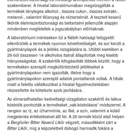
szakemberei. A hivatal laboratóriumában megvizsgálták a
termékek tényleges alkohol-, összes cukor-, összes extrakt-,
metanol-, valamint illóanyag és réztartalmát. A tesztelt keserű
likőrök élelmiszerbiztonsági és beltartalmi jellemzőik alapján
mindenben megfeleltek a jogszabályban előírtaknak.
A laboratóriumi méréseken túl a Nébih hatósági felügyelői
ellenőrizték a termékek nyomon követhetőségét, és sor került a
gyártmánylapok és a jelölés vizsgálatára is. Utóbbi esetében a
26-ból összesen 14 alkoholos italnál állapítottak meg kisebb
hiányosságokat. A szakértők kifogásolták többek között, hogy a
termékeken szereplő megkülönböztető jelöléseket a
gyártmánylapokon nem igazolták, illetve hogy a
gyártmánylapokon szereplő adatok pontatlanok voltak. A hibák
miatt a felelős vállalkozókat a hivatal figyelmeztetésben
részesítette és kötelezte azok javítására.
Az elmaradhatatlan kedveltségi vizsgálaton szakértő és laikus
kóstolók pontozták a termékeket „vak-kóstolásos” módszerrel. A
rangsor az íz, az ízharmónia, az illat, a szín, valamint a külső
megjelenés értékelésével állt fel. A 26 termék közül első helyen
a
Berghofer Bitter Keserű Likőr
végzett, másodikként zárt a
Bitter Likőr
, míg a képzeletbeli dobogó harmadik fokára a