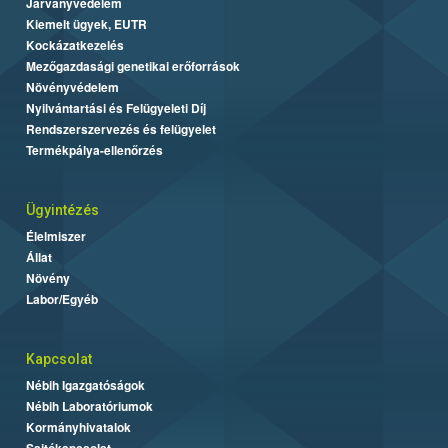
Járványvédelem
Kiemelt ügyek, EUTR
Kockázatkezelés
Mezőgazdasági genetikai erőforrások
Növényvédelem
Nyilvántartási és Felügyeleti Díj
Rendszerszervezés és felügyelet
Termékpálya-ellenőrzés
Ügyintézés
Élelmiszer
Állat
Növény
Labor/Egyéb
Kapcsolat
Nébih Igazgatóságok
Nébih Laboratóriumok
Kormányhivatalok
Sajtókapcsolat