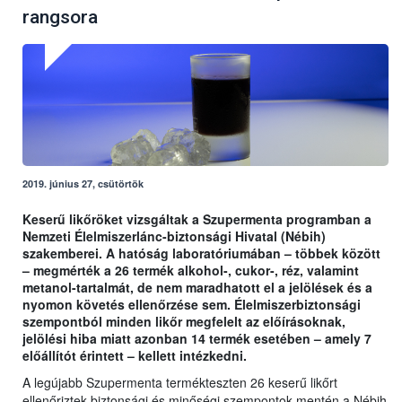
rangsora
2019. június 27, csütörtök
Keserű likőröket vizsgáltak a Szupermenta programban a
Nemzeti Élelmiszerlánc-biztonsági Hivatal (Nébih)
szakemberei. A hatóság laboratóriumában – többek között
– megmérték a 26 termék alkohol-, cukor-, réz, valamint
metanol-tartalmát, de nem maradhatott el a jelölések és a
nyomon követés ellenőrzése sem. Élelmiszerbiztonsági
szempontból minden likőr megfelelt az előírásoknak,
jelölési hiba miatt azonban 14 termék esetében – amely 7
előállítót érintett – kellett intézkedni.
A legújabb Szupermenta termékteszten 26 keserű likőrt
ellenőriztek biztonsági és minőségi szempontok mentén a Nébih