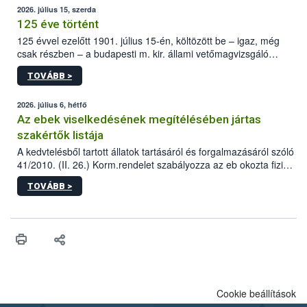
2026. július 15, szerda
125 éve történt
125 évvel ezelőtt 1901. július 15-én, költözött be – igaz, még
csak részben – a budapesti m. kir. állami vetőmagvizsgáló
állomás a Kis Rókus utca 15. szám alatti, Czigler Győző által
TOVÁBB >
tervezett új épületébe.
2026. július 6, hétfő
Az ebek viselkedésének megítélésében jártas
szakértők listája
A kedvtelésből tartott állatok tartásáról és forgalmazásáról szóló
41/2010. (II. 26.) Korm.rendelet szabályozza az eb okozta fizikai
sérülés, illetve ennek veszélye keletkezésekor felmerülő
TOVÁBB >
hatósági feladatokat, valamint a veszélyes eb tartását és annak
engedélyezését. Ezen eljárások során szükség esetén be kell
vonni az ebek viselkedésének megítélésében jártas szakértőt.
Cookie beállítások