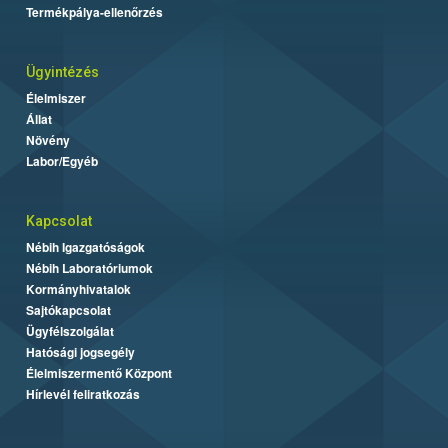
Termékpálya-ellenőrzés
Ügyintézés
Élelmiszer
Állat
Növény
Labor/Egyéb
Kapcsolat
Nébih Igazgatóságok
Nébih Laboratóriumok
Kormányhivatalok
Sajtókapcsolat
Ügyfélszolgálat
Hatósági jogsegély
Élelmiszermentő Központ
Hírlevél feliratkozás