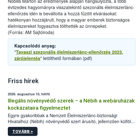
Nobilis Márton az eredmények alapján hangsúlyozta, a több
évtizedes hagyományra visszatekintő szezonális élelmiszerlánc-
ellenőrzés idén is beváltotta a hozzá fűzött elvárásokat:
hatékonyan hozzájárult, hogy a magyar emberek biztonságos
élelmiszereket fogyasztva tölthették az ünnepeket.
(Forrás: AM Sajtóiroda)
Kapcsolódó anyag:
"
Tavaszi szezonális élelmiszerlánc-ellenőrzés 2023.
zárójelentés
" letölthető formában (pdf)
Friss hírek
2026. augusztus 10, hétfő
Illegális növényvédő szerek – a Nébih a webáruházak
kockázataira figyelmeztet
Egyre gyakoribbak a Nemzeti Élelmiszerlánc-biztonsági
Hivatalhoz (Nébih) növényvédő szert árusító, jellemzően külföldi
honlapok kapcsán érkező bejelentések. Emellett az ilyen
TOVÁBB >
termékeket kínáló kéretlen online reklámok mennyisége is
számottevően megnövekedett az elmúlt időszakban. A Nébih