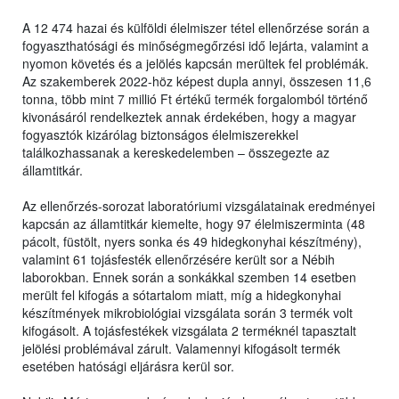
A 12 474 hazai és külföldi élelmiszer tétel ellenőrzése során a
fogyaszthatósági és minőségmegőrzési idő lejárta, valamint a
nyomon követés és a jelölés kapcsán merültek fel problémák.
Az szakemberek 2022-höz képest dupla annyi, összesen 11,6
tonna, több mint 7 millió Ft értékű termék forgalomból történő
kivonásáról rendelkeztek annak érdekében, hogy a magyar
fogyasztók kizárólag biztonságos élelmiszerekkel
találkozhassanak a kereskedelemben – összegezte az
államtitkár.
Az ellenőrzés-sorozat laboratóriumi vizsgálatainak eredményei
kapcsán az államtitkár kiemelte, hogy 97 élelmiszerminta (48
pácolt, füstölt, nyers sonka és 49 hidegkonyhai készítmény),
valamint 61 tojásfesték ellenőrzésére került sor a Nébih
laborokban. Ennek során a sonkákkal szemben 14 esetben
merült fel kifogás a sótartalom miatt, míg a hidegkonyhai
készítmények mikrobiológiai vizsgálata során 3 termék volt
kifogásolt. A tojásfestékek vizsgálata 2 terméknél tapasztalt
jelölési problémával zárult. Valamennyi kifogásolt termék
esetében hatósági eljárásra kerül sor.