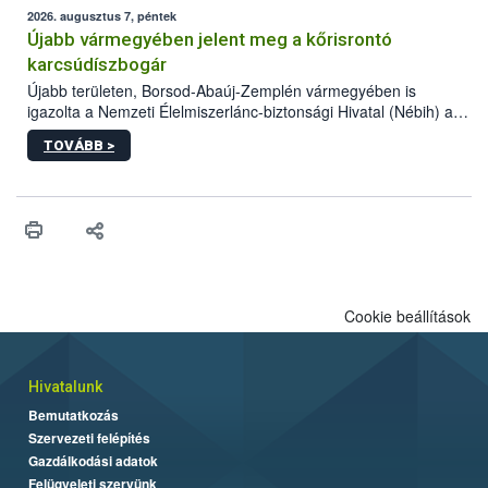
összegyűjtötte az illegális növényvédő szerek kapcsán
2026. augusztus 7, péntek
előforduló árulkodó jeleket, valamint a webáruházakból való
Újabb vármegyében jelent meg a kőrisrontó
vásárlás kockázatait.
karcsúdíszbogár
Újabb területen, Borsod-Abaúj-Zemplén vármegyében is
igazolta a Nemzeti Élelmiszerlánc-biztonsági Hivatal (Nébih) a
kőrisrontó karcsúdíszbogár (Agrilus planipennis) jelenlétét. A
TOVÁBB >
kártevőt nem csak színcsapdában találták meg, de már fertőzött
fában is azonosították. A növényvédelmi szakemberek folytatják
az intenzív felderítést, emellett az intézkedéseket a szlovák
hatósággal is összehangolják a terjedés megállítása érdekében.
Cookie beállítások
Hivatalunk
Bemutatkozás
Szervezeti felépítés
Gazdálkodási adatok
Felügyeleti szervünk