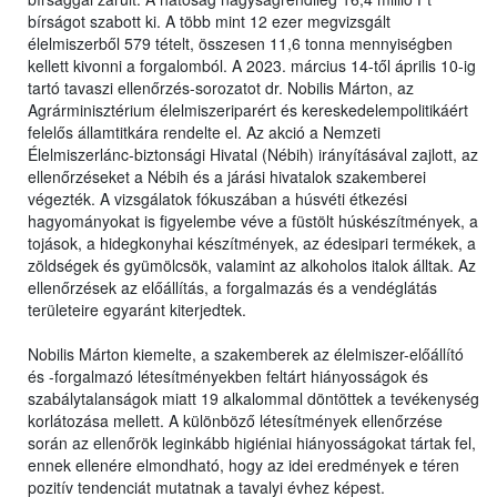
bírságot szabott ki. A több mint 12 ezer megvizsgált
élelmiszerből 579 tételt, összesen 11,6 tonna mennyiségben
kellett kivonni a forgalomból. A 2023. március 14-től április 10-ig
tartó tavaszi ellenőrzés-sorozatot dr. Nobilis Márton, az
Agrárminisztérium élelmiszeriparért és kereskedelempolitikáért
felelős államtitkára rendelte el. Az akció a Nemzeti
Élelmiszerlánc-biztonsági Hivatal (Nébih) irányításával zajlott, az
ellenőrzéseket a Nébih és a járási hivatalok szakemberei
végezték. A vizsgálatok fókuszában a húsvéti étkezési
hagyományokat is figyelembe véve a füstölt húskészítmények, a
tojások, a hidegkonyhai készítmények, az édesipari termékek, a
zöldségek és gyümölcsök, valamint az alkoholos italok álltak. Az
ellenőrzések az előállítás, a forgalmazás és a vendéglátás
területeire egyaránt kiterjedtek.
Nobilis Márton kiemelte, a szakemberek az élelmiszer-előállító
és -forgalmazó létesítményekben feltárt hiányosságok és
szabálytalanságok miatt 19 alkalommal döntöttek a tevékenység
korlátozása mellett. A különböző létesítmények ellenőrzése
során az ellenőrök leginkább higiéniai hiányosságokat tártak fel,
ennek ellenére elmondható, hogy az idei eredmények e téren
pozitív tendenciát mutatnak a tavalyi évhez képest.