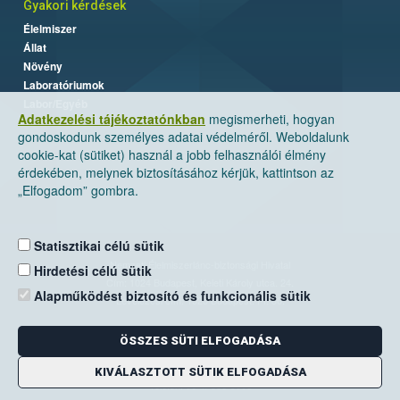
Gyakori kérdések
Élelmiszer
Állat
Növény
Laboratóriumok
Labor/Egyéb
Adatkezelési tájékoztatónkban
megismerheti, hogyan
gondoskodunk személyes adatai védelméről. Weboldalunk
cookie-kat (sütiket) használ a jobb felhasználói élmény
érdekében, melynek biztosításához kérjük, kattintson az
„Elfogadom” gombra.
Statisztikai célú sütik
Nemzeti Élelmiszerlánc-biztonsági Hivatal
Hirdetési célú sütik
Cím: 1024 Budapest, Keleti Károly utca. 24.
Alapműködést biztosító és funkcionális sütik
Levelezési cím: 1525 Budapest. Pf. 30.
ÖSSZES SÜTI ELFOGADÁSA
E-mail:
ugyfelszolgalat@nebih.gov.hu
Zöld szám: 06-80/263-244
KIVÁLASZTOTT SÜTIK ELFOGADÁSA
Telefon: 06-1/ 336-9000