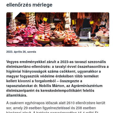
ellenőrzés mérlege
2023. április 26, szerda
Vegyes eredményekkel zárult a 2023-as tavaszi szezonális
élelmiszerlánc-ellenőrzés: a tavalyi évvel összehasonlítva a
higiéniai hiányosságok száma csökkent, ugyanakkor a
magyar fogyasztók védelme érdekében több terméket
kellett kivonni a forgalomból – összegezte a
tapasztalatokat dr. Nobilis Márton, az Agrárminisztérium
élelmiszeriparért és kereskedelempolitikáért felelős
államtitkára.
A csaknem egyhónapos időszak alatt 2610 ellenőrzésre került
sor, amely 29 esetben figyelmeztetéssel és 208 esetben
bírsággal zárult. A hatóság nagyságrendileg 16,4 millió Ft