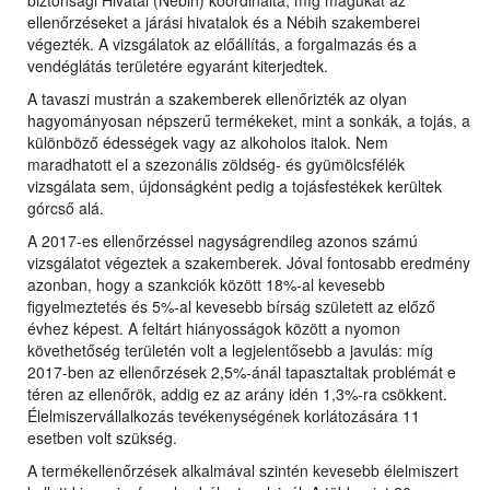
biztonsági Hivatal (Nébih) koordinálta, míg magukat az
ellenőrzéseket a járási hivatalok és a Nébih szakemberei
végezték. A vizsgálatok az előállítás, a forgalmazás és a
vendéglátás területére egyaránt kiterjedtek.
A tavaszi mustrán a szakemberek ellenőrizték az olyan
hagyományosan népszerű termékeket, mint a sonkák, a tojás, a
különböző édességek vagy az alkoholos italok. Nem
maradhatott el a szezonális zöldség- és gyümölcsfélék
vizsgálata sem, újdonságként pedig a tojásfestékek kerültek
górcső alá.
A 2017-es ellenőrzéssel nagyságrendileg azonos számú
vizsgálatot végeztek a szakemberek. Jóval fontosabb eredmény
azonban, hogy a szankciók között 18%-al kevesebb
figyelmeztetés és 5%-al kevesebb bírság született az előző
évhez képest. A feltárt hiányosságok között a nyomon
követhetőség területén volt a legjelentősebb a javulás: míg
2017-ben az ellenőrzések 2,5%-ánál tapasztaltak problémát e
téren az ellenőrök, addig ez az arány idén 1,3%-ra csökkent.
Élelmiszervállalkozás tevékenységének korlátozására 11
esetben volt szükség.
A termékellenőrzések alkalmával szintén kevesebb élelmiszert