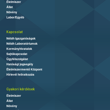
Élelmiszer
Állat
Növény
Labor/Egyéb
Kapcsolat
Nébih Igazgatóságok
Nébih Laboratóriumok
Kormányhivatalok
Sajtókapcsolat
Ügyfélszolgálat
Hatósági jogsegély
Élelmiszermentő Központ
Hírlevél feliratkozás
Gyakori kérdések
Élelmiszer
Állat
Növény