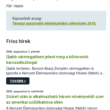
FM / Nébih
Kapcsolódó anyag:
Tavaszi szezonális élelmiszerlánc ellenőrzés 2018.
Friss hírek
2026. augusztus 7, péntek
Újabb vármegyében jelent meg a kőrisrontó
karcsúdíszbogár
Újabb területen, Borsod-Abaúj-Zemplén vármegyében is
igazolta a Nemzeti Élelmiszerlánc-biztonsági Hivatal (Nébih) a
kőrisrontó karcsúdíszbogár (Agrilus planipennis) jelenlétét. A
TOVÁBB >
kártevőt nem csak színcsapdában találták meg, de már fertőzött
fában is azonosították. A növényvédelmi szakemberek folytatják
az intenzív felderítést, emellett az intézkedéseket a szlovák
2026. augusztus 6, csütörtök
hatósággal is összehangolják a terjedés megállítása érdekében.
Szüret után is alkalmazható három növényvédő szer
az amerikai szőlőkabóca ellen
A Nemzeti Élelmiszerlánc-biztonsági Hivatal (Nébih) három