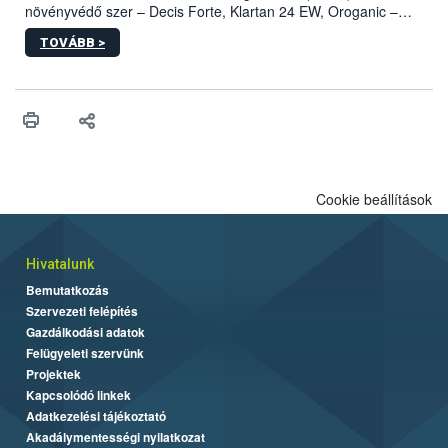
növényvédő szer – Decis Forte, Klartan 24 EW, Oroganic –
engedélyokiratát módosította, így azok a szüretet követően,
TOVÁBB >
egészen a vesszőérettség (BBCH 91) stádiumáig
felhasználhatóak a szőlőben. A kiterjesztések célja, hogy a korai
érésű szőlőkben is legyen lehetőség a károsító elleni további
védekezésre. Az Oroganic készítmény kis kiszerelésben kiskerti
felhasználók számára is elérhető és ökológiai termesztésben is
engedélyezett.
Cookie beállítások
Hivatalunk
Bemutatkozás
Szervezeti felépítés
Gazdálkodási adatok
Felügyeleti szervünk
Projektek
Kapcsolódó linkek
Adatkezelési tájékoztató
Akadálymentességi nyilatkozat