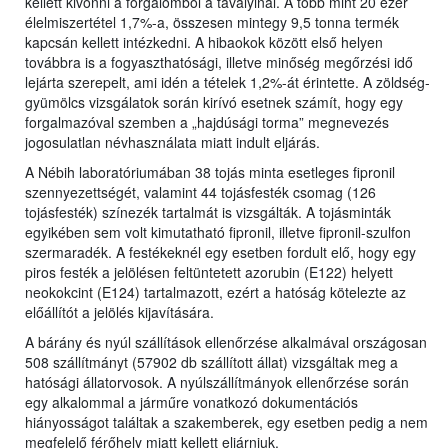
kellett kivonni a forgalomból a tavalyinál. A több mint 20 ezer
élelmiszertétel 1,7%-a, összesen mintegy 9,5 tonna termék
kapcsán kellett intézkedni. A hibaokok között első helyen
továbbra is a fogyaszthatósági, illetve minőség megőrzési idő
lejárta szerepelt, ami idén a tételek 1,2%-át érintette. A zöldség-
gyümölcs vizsgálatok során kirívó esetnek számít, hogy egy
forgalmazóval szemben a „hajdúsági torma” megnevezés
jogosulatlan névhasználata miatt indult eljárás.
A Nébih laboratóriumában 38 tojás minta esetleges fipronil
szennyezettségét, valamint 44 tojásfesték csomag (126
tojásfesték) színezék tartalmát is vizsgálták. A tojásminták
egyikében sem volt kimutatható fipronil, illetve fipronil-szulfon
szermaradék. A festékeknél egy esetben fordult elő, hogy egy
piros festék a jelölésen feltüntetett azorubin (E122) helyett
neokokcint (E124) tartalmazott, ezért a hatóság kötelezte az
előállítót a jelölés kijavítására.
A bárány és nyúl szállítások ellenőrzése alkalmával országosan
508 szállítmányt (57902 db szállított állat) vizsgáltak meg a
hatósági állatorvosok. A nyúlszállítmányok ellenőrzése során
egy alkalommal a járműre vonatkozó dokumentációs
hiányosságot találtak a szakemberek, egy esetben pedig a nem
megfelelő férőhely miatt kellett eljárniuk.