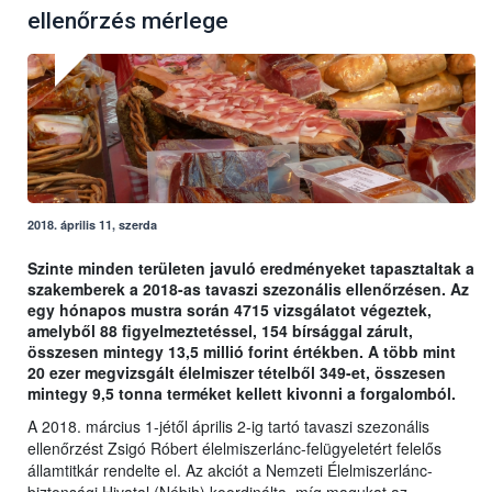
ellenőrzés mérlege
2018. április 11, szerda
Szinte minden területen javuló eredményeket tapasztaltak a
szakemberek a 2018-as tavaszi szezonális ellenőrzésen. Az
egy hónapos mustra során 4715 vizsgálatot végeztek,
amelyből 88 figyelmeztetéssel, 154 bírsággal zárult,
összesen mintegy 13,5 millió forint értékben. A több mint
20 ezer megvizsgált élelmiszer tételből 349-et, összesen
mintegy 9,5 tonna terméket kellett kivonni a forgalomból.
A 2018. március 1-jétől április 2-ig tartó tavaszi szezonális
ellenőrzést Zsigó Róbert élelmiszerlánc-felügyeletért felelős
államtitkár rendelte el. Az akciót a Nemzeti Élelmiszerlánc-