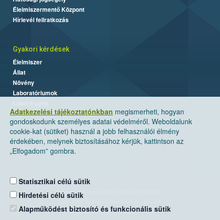
Élelmiszermentő Központ
Hírlevél feliratkozás
Gyakori kérdések
Élelmiszer
Állat
Növény
Laboratóriumok
Labor/Egyéb
Adatkezelési tájékoztatónkban
megismerheti, hogyan
gondoskodunk személyes adatai védelméről. Weboldalunk
cookie-kat (sütiket) használ a jobb felhasználói élmény
érdekében, melynek biztosításához kérjük, kattintson az
„Elfogadom” gombra.
Statisztikai célú sütik
Nemzeti Élelmiszerlánc-biztonsági Hivatal
Hirdetési célú sütik
Cím: 1024 Budapest, Keleti Károly utca. 24.
Alapműködést biztosító és funkcionális sütik
Levelezési cím: 1525 Budapest. Pf. 30.