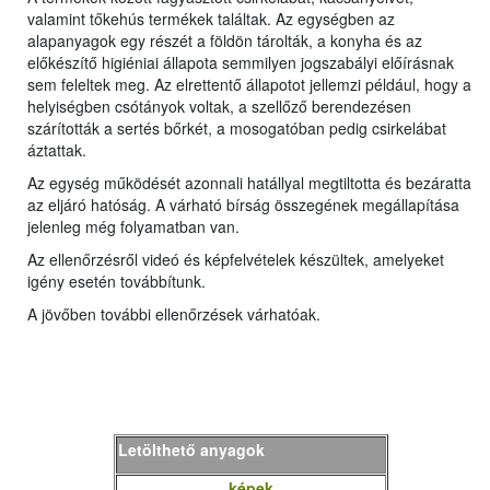
valamint tőkehús termékek találtak. Az egységben az
alapanyagok egy részét a földön tárolták, a konyha és az
előkészítő higiéniai állapota semmilyen jogszabályi előírásnak
sem feleltek meg. Az elrettentő állapotot jellemzi például, hogy a
helyiségben csótányok voltak, a szellőző berendezésen
szárították a sertés bőrkét, a mosogatóban pedig csirkelábat
áztattak.
Az egység működését azonnali hatállyal megtiltotta és bezáratta
az eljáró hatóság. A várható bírság összegének megállapítása
jelenleg még folyamatban van.
Az ellenőrzésről videó és képfelvételek készültek, amelyeket
igény esetén továbbítunk.
A jövőben további ellenőrzések várhatóak.
Letölthető anyagok
képek