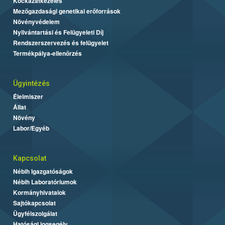
Kockázatkezelés
Mezőgazdasági genetikai erőforrások
Növényvédelem
Nyilvántartási és Felügyeleti Díj
Rendszerszervezés és felügyelet
Termékpálya-ellenőrzés
Ügyintézés
Élelmiszer
Állat
Növény
Labor/Egyéb
Kapcsolat
Nébih Igazgatóságok
Nébih Laboratóriumok
Kormányhivatalok
Sajtókapcsolat
Ügyfélszolgálat
Hatósági jogsegély