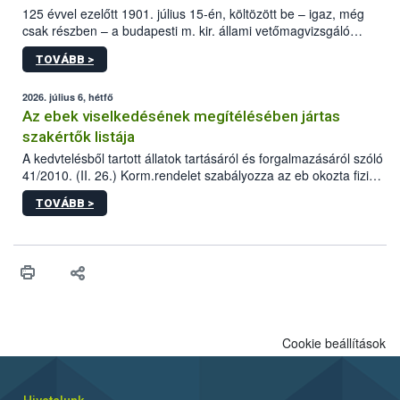
125 évvel ezelőtt 1901. július 15-én, költözött be – igaz, még
csak részben – a budapesti m. kir. állami vetőmagvizsgáló
állomás a Kis Rókus utca 15. szám alatti, Czigler Győző által
TOVÁBB >
tervezett új épületébe.
2026. július 6, hétfő
Az ebek viselkedésének megítélésében jártas
szakértők listája
A kedvtelésből tartott állatok tartásáról és forgalmazásáról szóló
41/2010. (II. 26.) Korm.rendelet szabályozza az eb okozta fizikai
sérülés, illetve ennek veszélye keletkezésekor felmerülő
TOVÁBB >
hatósági feladatokat, valamint a veszélyes eb tartását és annak
engedélyezését. Ezen eljárások során szükség esetén be kell
vonni az ebek viselkedésének megítélésében jártas szakértőt.
Cookie beállítások