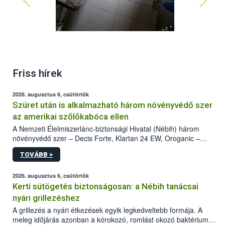
Friss hírek
2026. augusztus 6, csütörtök
Szüret után is alkalmazható három növényvédő szer
az amerikai szőlőkabóca ellen
A Nemzeti Élelmiszerlánc-biztonsági Hivatal (Nébih) három
növényvédő szer – Decis Forte, Klartan 24 EW, Oroganic –
engedélyokiratát módosította, így azok a szüretet követően,
TOVÁBB >
egészen a vesszőérettség (BBCH 91) stádiumáig
felhasználhatóak a szőlőben. A kiterjesztések célja, hogy a korai
érésű szőlőkben is legyen lehetőség a károsító elleni további
2026. augusztus 6, csütörtök
védekezésre. Az Oroganic készítmény kis kiszerelésben kiskerti
Kerti sütögetés biztonságosan: a Nébih tanácsai
felhasználók számára is elérhető és ökológiai termesztésben is
nyári grillezéshez
engedélyezett.
A grillezés a nyári étkezések egyik legkedveltebb formája. A
meleg időjárás azonban a kórokozó, romlást okozó baktériumok