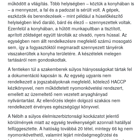
működött a világítás. Több helyiségben ‒ köztük a konyhában is
‒ a mennyezet, a fal és a padozat is sérült volt. A gépek,
eszközök és berendezések ‒ mint például a húselőkészítő
helyiségben lévő daráló, bárd és élező ‒ szennyezettek voltak.
Ezenfelül a konyhában, a hűtött munkapultban a tisztított,
aprított zöldséget együtt tárolták az olvadó, nyers hússal. Az
egységben nem állt rendelkezésre megfelelő számú mosogató
sem, így a fogyasztóktól megmaradt szennyezett tányérok
visszakerültek a konyha területére. A készételek melegen
tartásáról nem gondoskodtak.
A fentieken túl a szakemberek súlyos hiányosságokat tártak fel
a dokumentáció kapcsán is. Az egység ugyanis nem
rendelkezett a jogszabályoknak megfelelő, kötelező HACCP
kézikönyvvel, nem működtetett nyomonkövetési rendszert,
emellett az üzemeltető nem vezetett anyaghányad
nyilvántartást. Az ellenőrzés idején dolgozó szakács nem
rendelkezett érvényes egészségügyi könyvvel.
A Nébih a súlyos élelmiszerbiztonsági kockázatot jelentő
körülmények miatt az egység tevékenységét azonnali hatállyal
felfüggesztette. A hatóság továbbá 20 tétel, mintegy 66 kg nem
nyomonkövethető, valamint lejárt minőségmegőrzési és