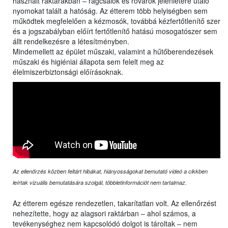
használt raktárakban – rágcsálók és rovarok jelenlétére utaló
nyomokat talált a hatóság. Az étterem több helyiségben sem
működtek megfelelően a kézmosók, továbbá kézfertőtlenítő szer
és a jogszabályban előírt fertőtlenítő hatású mosogatószer sem
állt rendelkezésre a létesítményben.
Mindemellett az épület műszaki, valamint a hűtőberendezések
műszaki és higiéniai állapota sem felelt meg az
élelmiszerbiztonsági előírásoknak.
Az ellenőrzés közben feltárt hibákat, hiányosságokat bemutató videó a cikkben
leírtak vizuális bemutatására szolgál, többletinformációt nem tartalmaz.
Az étterem egésze rendezetlen, takarítatlan volt. Az ellenőrzést
nehezítette, hogy az alagsori raktárban ‒ ahol számos, a
tevékenységhez nem kapcsolódó dolgot is tároltak ‒ nem