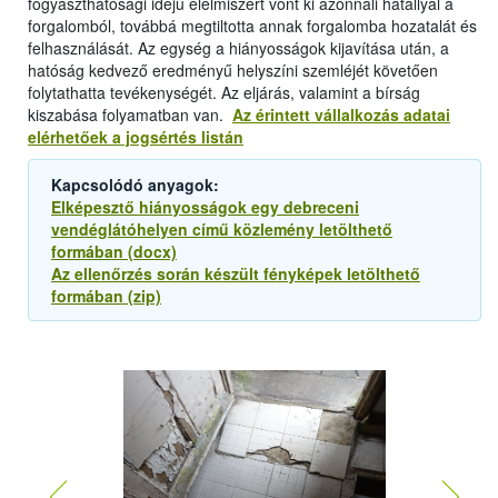
fogyaszthatósági idejű élelmiszert vont ki azonnali hatállyal a
forgalomból, továbbá megtiltotta annak forgalomba hozatalát és
felhasználását. Az egység a hiányosságok kijavítása után, a
hatóság kedvező eredményű helyszíni szemléjét követően
folytathatta tevékenységét. Az eljárás, valamint a bírság
kiszabása folyamatban van.
Az érintett vállalkozás adatai
elérhetőek a jogsértés listán
Kapcsolódó anyagok:
Elképesztő hiányosságok egy debreceni
vendéglátóhelyen című közlemény letölthető
formában (docx)
Az ellenőrzés során készült fényképek letölthető
formában (zip)