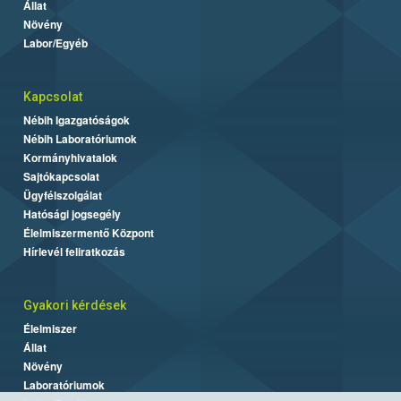
Állat
Növény
Labor/Egyéb
Kapcsolat
Nébih Igazgatóságok
Nébih Laboratóriumok
Kormányhivatalok
Sajtókapcsolat
Ügyfélszolgálat
Hatósági jogsegély
Élelmiszermentő Központ
Hírlevél feliratkozás
Gyakori kérdések
Élelmiszer
Állat
Növény
Laboratóriumok