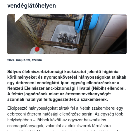
vendéglátóhelyen
2024. május 29, szerda
Súlyos élelmiszerbiztonsági kockázatot jelentő higiéniai
körülményeket és nyomonkövetési hiányosságokat találtak
egy debreceni vendéglátó-ipari egység ellenőrzésekor a
Nemzeti Élelmiszerlánc-biztonsági Hivatal (Nébih) ellenőrei.
A feltárt jogsértések miatt az étterem tevékenységét
azonnali hatállyal felfüggesztették a szakemberek.
Elképesztő hiányosságokat tártak fel a Nébih szakemberei egy
debreceni étterem hatósági ellenőrzése során. Az egység több
helyiségében ‒ többek között az egyszer használatos
csomagolóanyagok, valamint az élelmiszerek tárolására