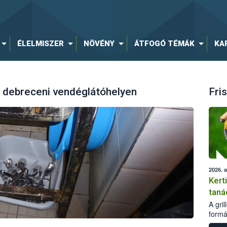
ÉLELMISZER
NÖVÉNY
ÁTFOGÓ TÉMÁK
KA
 debreceni vendéglátóhelyen
Fris
2026. 
Kert
taná
A gri
formá
romlá