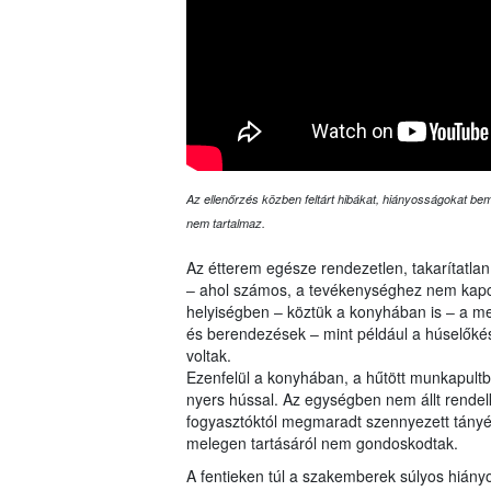
Az ellenőrzés közben feltárt hibákat, hiányosságokat bemu
nem tartalmaz.
Az étterem egésze rendezetlen, takarítatlan 
‒ ahol számos, a tevékenységhez nem kapcso
helyiségben ‒ köztük a konyhában is ‒ a men
és berendezések ‒ mint például a húselőkés
voltak.
Ezenfelül a konyhában, a hűtött munkapultban 
nyers hússal. Az egységben nem állt rende
fogyasztóktól megmaradt szennyezett tányér
melegen tartásáról nem gondoskodtak.
A fentieken túl a szakemberek súlyos hiány