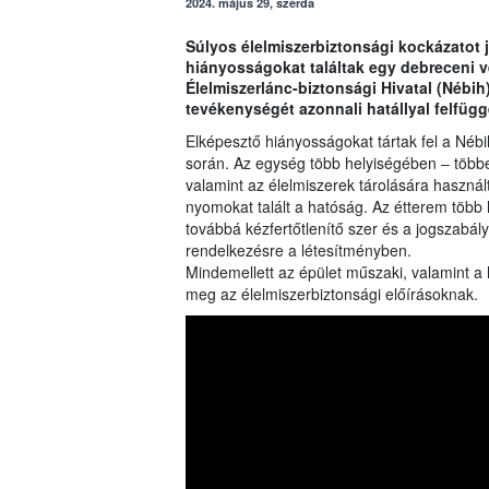
2024. május 29, szerda
Súlyos élelmiszerbiztonsági kockázatot 
hiányosságokat találtak egy debreceni v
Élelmiszerlánc-biztonsági Hivatal (Nébih) 
tevékenységét azonnali hatállyal felfüg
Elképesztő hiányosságokat tártak fel a Néb
során. Az egység több helyiségében ‒ több
valamint az élelmiszerek tárolására használt
nyomokat talált a hatóság. Az étterem töb
továbbá kézfertőtlenítő szer és a jogszabály
rendelkezésre a létesítményben.
Mindemellett az épület műszaki, valamint a 
meg az élelmiszerbiztonsági előírásoknak.