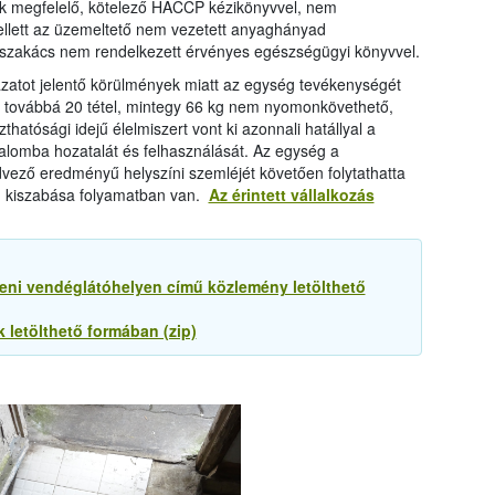
k megfelelő, kötelező HACCP kézikönyvvel, nem
llett az üzemeltető nem vezetett anyaghányad
zó szakács nem rendelkezett érvényes egészségügyi könyvvel.
ázatot jelentő körülmények miatt az egység tevékenységét
ág továbbá 20 tétel, mintegy 66 kg nem nyomonkövethető,
hatósági idejű élelmiszert vont ki azonnali hatállyal a
galomba hozatalát és felhasználását. Az egység a
dvező eredményű helyszíni szemléjét követően folytathatta
ág kiszabása folyamatban van.
Az érintett vállalkozás
ni vendéglátóhelyen című közlemény letölthető
 letölthető formában (zip)