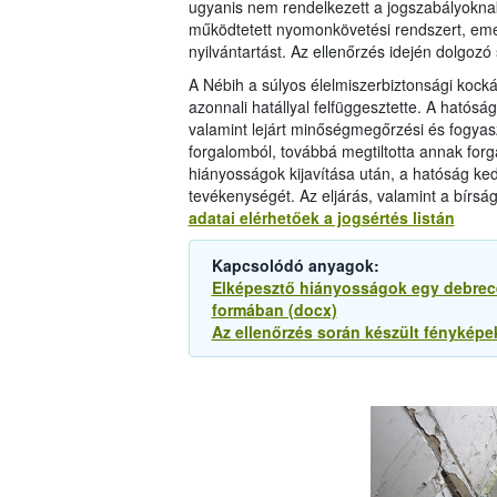
ugyanis nem rendelkezett a jogszabályokna
működtetett nyomonkövetési rendszert, eme
nyilvántartást. Az ellenőrzés idején dolgo
A Nébih a súlyos élelmiszerbiztonsági kock
azonnali hatállyal felfüggesztette. A hatós
valamint lejárt minőségmegőrzési és fogyaszt
forgalomból, továbbá megtiltotta annak for
hiányosságok kijavítása után, a hatóság ke
tevékenységét. Az eljárás, valamint a bírs
adatai elérhetőek a jogsértés listán
Kapcsolódó anyagok:
Elképesztő hiányosságok egy debrece
formában (docx)
Az ellenőrzés során készült fényképek