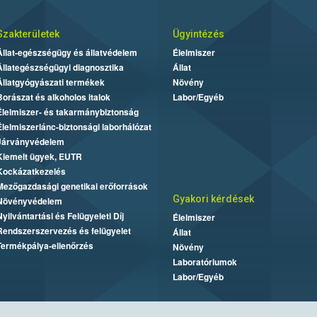
Szakterületek
Ügyintézés
Állat-egészségügy és állatvédelem
Élelmiszer
Állategészségügyi diagnosztika
Állat
Állatgyógyászati termékek
Növény
Borászat és alkoholos italok
Labor/Egyéb
Élelmiszer- és takarmánybiztonság
Élelmiszerlánc-biztonsági laborhálózat
Járványvédelem
Kiemelt ügyek, EUTR
Kockázatkezelés
Mezőgazdasági genetikai erőforrások
Gyakori kérdések
Növényvédelem
Nyilvántartási és Felügyeleti Díj
Élelmiszer
Rendszerszervezés és felügyelet
Állat
Termékpálya-ellenőrzés
Növény
Laboratóriumok
Labor/Egyéb