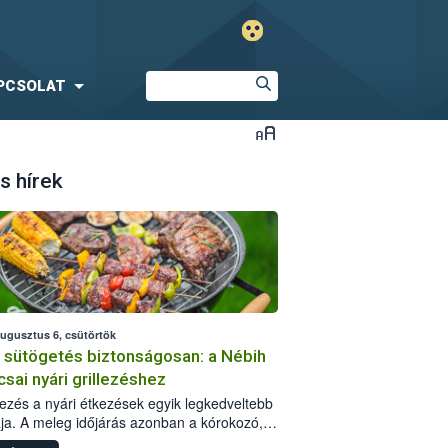
PCSOLAT
s hírek
augusztus 6, csütörtök
i sütögetés biztonságosan: a Nébih
csai nyári grillezéshez
llezés a nyári étkezések egyik legkedveltebb
ja. A meleg időjárás azonban a kórokozó,
st okozó baktériumok gyorsabb