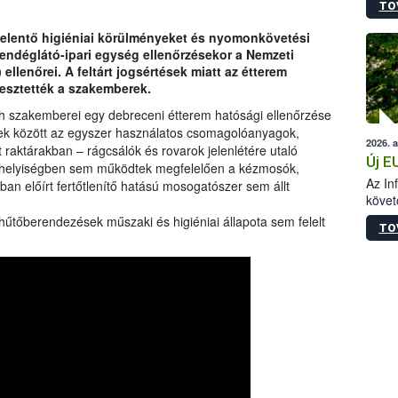
TO
szapo
sütög
jelentő higiéniai körülményeket és nyomonkövetési
techni
endéglátó-ipari egység ellenőrzésekor a Nemzeti
alapa
ellenőrei. A feltárt jogsértések miatt az étterem
higié
gesztették a szakemberek.
hőkez
tárol
ih szakemberei egy debreceni étterem hatósági ellenőrzése
Hivat
ek között az egyszer használatos csomagolóanyagok,
2026. 
a biz
 raktárakban – rágcsálók és rovarok jelenlétére utaló
Új E
b helyiségben sem működtek megfelelően a kézmosók,
Az In
ban előírt fertőtlenítő hatású mosogatószer sem állt
követ
szere
hűtőberendezések műszaki és higiéniai állapota sem felelt
TO