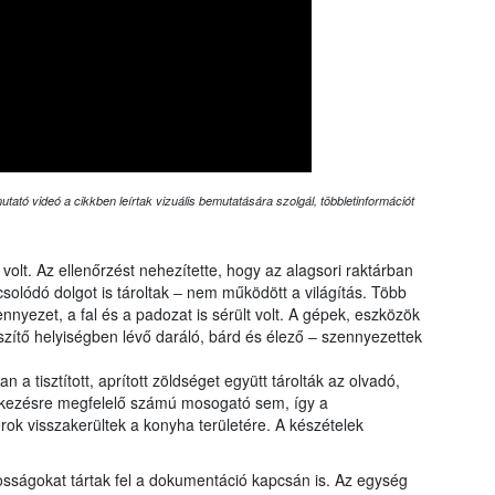
tató videó a cikkben leírtak vizuális bemutatására szolgál, többletinformációt
volt. Az ellenőrzést nehezítette, hogy az alagsori raktárban
lódó dolgot is tároltak ‒ nem működött a világítás. Több
nyezet, a fal és a padozat is sérült volt. A gépek, eszközök
zítő helyiségben lévő daráló, bárd és élező ‒ szennyezettek
a tisztított, aprított zöldséget együtt tárolták az olvadó,
lkezésre megfelelő számú mosogató sem, így a
ok visszakerültek a konyha területére. A készételek
osságokat tártak fel a dokumentáció kapcsán is. Az egység