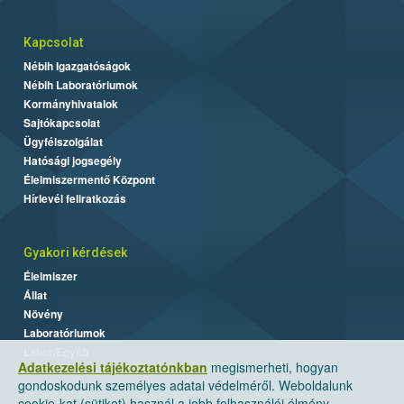
Kapcsolat
Nébih Igazgatóságok
Nébih Laboratóriumok
Kormányhivatalok
Sajtókapcsolat
Ügyfélszolgálat
Hatósági jogsegély
Élelmiszermentő Központ
Hírlevél feliratkozás
Gyakori kérdések
Élelmiszer
Állat
Növény
Laboratóriumok
Labor/Egyéb
Adatkezelési tájékoztatónkban
megismerheti, hogyan
gondoskodunk személyes adatai védelméről. Weboldalunk
cookie-kat (sütiket) használ a jobb felhasználói élmény