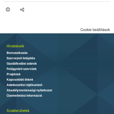
higiéniai szabályok betartása, a megfelelő hőkezelés, valamint a
maradékok szakszerű tárolása. A Nemzeti Élelmiszerlánc-
biztonsági Hivatal (Nébih) Oktatási Programja összegyűjtötte a
biztonságos grillezés legfontosabb tudnivalóit.
Cookie beállítások
Hivatalunk
Bemutatkozás
Szervezeti felépítés
Gazdálkodási adatok
Felügyeleti szervünk
Projektek
Kapcsolódó linkek
Adatkezelési tájékoztató
Akadálymentességi nyilatkozat
Üzemeltetési információ
Szakterületek