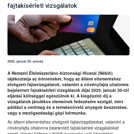
fajtakísérleti vizsgálatok
2025. január 29, szerda
A Nemzeti Élelmiszerlánc-biztonsági Hivatal (Nébih)
tájékoztatja az érintetteket, hogy az állami elismeréshez
elvégzett fajtavizsgálatok, valamint a növényfajta oltalomra
bejelentett fajtakísérleti vizsgálatok díjai 2025. január 30-tól
eljárási költséggel egészülnek ki. A kiegészítő díj a
vizsgálatok járulékos elemeinek fedezésére szolgál, mint
például a vetőmag és a termésnövelő anyagok beszerzése,
vagy a mezőgazdasági gépi bérmunka.
Az állami elismeréshez elvégzett fajtavizsgálatokat, valamint a
növényfajta oltalomra bejelentett fajtakísérleti vizsgálatokat
érintő eljárási költség a Nébih honlapján való közzététel