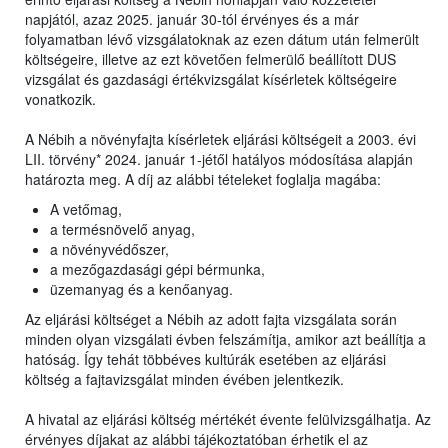
napjától, azaz 2025. január 30-tól érvényes és a már
folyamatban lévő vizsgálatoknak az ezen dátum után felmerült
költségeire, illetve az ezt követően felmerülő beállított DUS
vizsgálat és gazdasági értékvizsgálat kísérletek költségeire
vonatkozik.
A Nébih a növényfajta kísérletek eljárási költségeit a 2003. évi
LII. törvény* 2024. január 1-jétől hatályos módosítása alapján
határozta meg. A díj az alábbi tételeket foglalja magába:
A vetőmag,
a termésnövelő anyag,
a növényvédőszer,
a mezőgazdasági gépi bérmunka,
üzemanyag és a kenőanyag.
Az eljárási költséget a Nébih az adott fajta vizsgálata során
minden olyan vizsgálati évben felszámítja, amikor azt beállítja a
hatóság. Így tehát többéves kultúrák esetében az eljárási
költség a fajtavizsgálat minden évében jelentkezik.
A hivatal az eljárási költség mértékét évente felülvizsgálhatja. Az
érvényes díjakat az alábbi tájékoztatóban érhetik el az