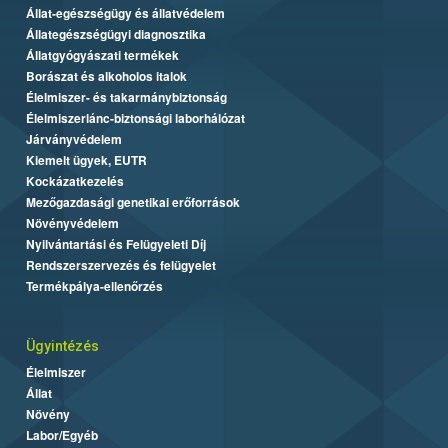
Állat-egészségügy és állatvédelem
Állategészségügyi diagnosztika
Állatgyógyászati termékek
Borászat és alkoholos italok
Élelmiszer- és takarmánybiztonság
Élelmiszerlánc-biztonsági laborhálózat
Járványvédelem
Kiemelt ügyek, EUTR
Kockázatkezelés
Mezőgazdasági genetikai erőforrások
Növényvédelem
Nyilvántartási és Felügyeleti Díj
Rendszerszervezés és felügyelet
Termékpálya-ellenőrzés
Ügyintézés
Élelmiszer
Állat
Növény
Labor/Egyéb