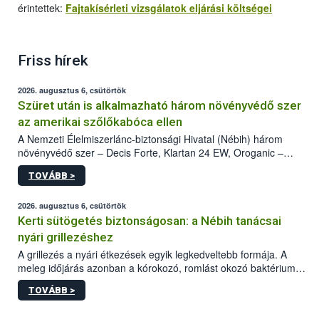
érintettek:
Fajtakísérleti vizsgálatok eljárási költségei
Friss hírek
2026. augusztus 6, csütörtök
Szüret után is alkalmazható három növényvédő szer
az amerikai szőlőkabóca ellen
A Nemzeti Élelmiszerlánc-biztonsági Hivatal (Nébih) három
növényvédő szer – Decis Forte, Klartan 24 EW, Oroganic –
engedélyokiratát módosította, így azok a szüretet követően,
TOVÁBB >
egészen a vesszőérettség (BBCH 91) stádiumáig
felhasználhatóak a szőlőben. A kiterjesztések célja, hogy a korai
érésű szőlőkben is legyen lehetőség a károsító elleni további
2026. augusztus 6, csütörtök
védekezésre. Az Oroganic készítmény kis kiszerelésben kiskerti
Kerti sütögetés biztonságosan: a Nébih tanácsai
felhasználók számára is elérhető és ökológiai termesztésben is
nyári grillezéshez
engedélyezett.
A grillezés a nyári étkezések egyik legkedveltebb formája. A
meleg időjárás azonban a kórokozó, romlást okozó baktériumok
gyorsabb szaporodásának is kedvez. A szabadtéri sütögetés
TOVÁBB >
ezért nem csupán a megfelelő sütési technikáról szól: legalább
ilyen fontos az alapanyagok biztonságos kezelése, az alapvető