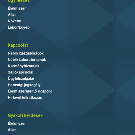
Ügyintézés
Élelmiszer
Állat
Növény
Labor/Egyéb
Kapcsolat
Nébih Igazgatóságok
Nébih Laboratóriumok
Kormányhivatalok
Sajtókapcsolat
Ügyfélszolgálat
Hatósági jogsegély
Élelmiszermentő Központ
Hírlevél feliratkozás
Gyakori kérdések
Élelmiszer
Állat