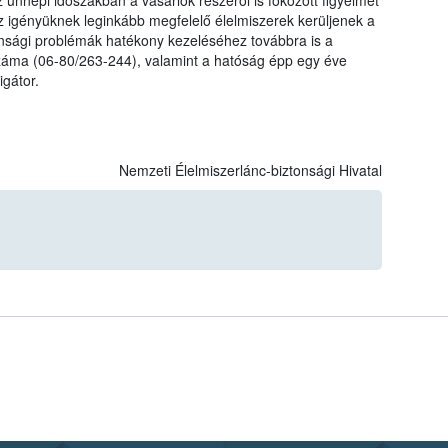
nnepi időszakban a vásárlók részéről is fokozott figyelmet
z igényüknek leginkább megfelelő élelmiszerek kerüljenek a
onsági problémák hatékony kezeléséhez továbbra is a
száma (06-80/263-244), valamint a hatóság épp egy éve
gátor.
Nemzeti Élelmiszerlánc-biztonsági Hivatal