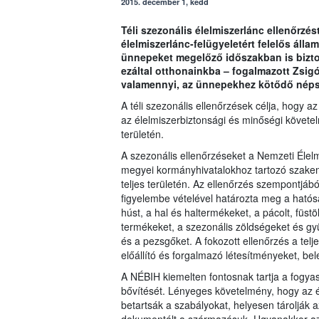
2015. december 1, kedd
Téli szezonális élelmiszerlánc ellenőrzés
élelmiszerlánc-felügyeletért felelős állam
ünnepeket megelőző időszakban is bizton
ezáltal otthonainkba – fogalmazott Zsigó
valamennyi, az ünnepekhez kötődő népsz
A téli szezonális ellenőrzések célja, hogy a
az élelmiszerbiztonsági és minőségi követe
területén.
A szezonális ellenőrzéseket a Nemzeti Élelm
megyei kormányhivatalokhoz tartozó szakem
teljes területén. Az ellenőrzés szempontjá
figyelembe vételével határozta meg a hatósá
húst, a hal és haltermékeket, a pácolt, füstö
termékeket, a szezonális zöldségeket és gy
és a pezsgőket. A fokozott ellenőrzés a telje
előállító és forgalmazó létesítményeket, be
A NÉBIH kiemelten fontosnak tartja a fogyas
bővítését. Lényeges követelmény, hogy az é
betartsák a szabályokat, helyesen tárolják 