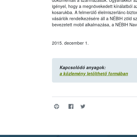
dokumentált a származásuk. Ugyanakkor az ü
igényel, hogy a megnövekedett kínálatból a
kosarukba. A felmerülő élelmiszerlánc-bizt
vásárlók rendelkezésére áll a NÉBIH zöld 
bevezetett mobil alkalmazása, a NÉBIH Navi
2015. december 1.
Kapcsolódó anyagok:
a közlemény letölthető formában