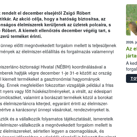
épüle
t rendelt el december elsejétől Zsigó Róbert
titkár. Az akció célja, hogy a hatóság biztosítsa, az
ságos élelmiszerek kerüljenek az üzletek polcaira, s
 Róbert. A kiemelt ellenőrzés december végéig tart, s
erű terméket érinti.
2026. j
z ünnep előtti megnövekedett forgalom mellett is teljesüljenek
Az e
lmények az élelmiszer-előállítás és forgalmazás valamennyi
járta
A kedv
iszerlánc-biztonsági Hivatal (NÉBIH) koordinálásával a
forga
berek hajtják végre december 1-je 31-e között az ország
Korm.
ból kiemelt termékeket a gasztronómiai hagyományok
TO
sérül
g. Ennek megfelelően fokozottan vizsgálják például a friss
felme
lt nyers vagy főtt húskészítményeket, a virslit, az édesipari
veszé
ümölcsöket, valamint a borászati termékek közül a borokat
Ezen 
s élelmiszerláncra kiterjed, egyaránt érinti az élelmiszer-
vonni
jártas
leértve a karácsonyi ünnepi vásárokat, rendezvényeket is.
ztók és a vállalkozók folyamatos tájékoztatását, ismereteik
lelmiszer-vállalkozók a megnövekedett forgalom mellett is
az élelmiszereket, sértetlen legyen a csomagolásuk, és