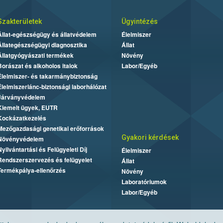
Szakterületek
Ügyintézés
Állat-egészségügy és állatvédelem
Élelmiszer
Állategészségügyi diagnosztika
Állat
Állatgyógyászati termékek
Növény
Borászat és alkoholos italok
Labor/Egyéb
Élelmiszer- és takarmánybiztonság
Élelmiszerlánc-biztonsági laborhálózat
Járványvédelem
Kiemelt ügyek, EUTR
Kockázatkezelés
Mezőgazdasági genetikai erőforrások
Gyakori kérdések
Növényvédelem
Nyilvántartási és Felügyeleti Díj
Élelmiszer
Rendszerszervezés és felügyelet
Állat
Termékpálya-ellenőrzés
Növény
Laboratóriumok
Labor/Egyéb