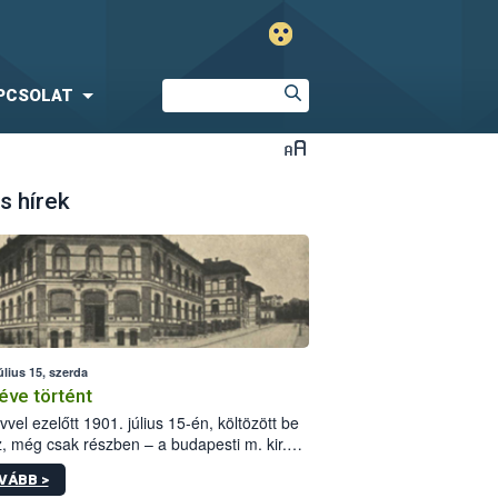
PCSOLAT
s hírek
úlius 15, szerda
éve történt
vvel ezelőtt 1901. július 15-én, költözött be
z, még csak részben – a budapesti m. kir.
i vetőmagvizsgáló állomás a Kis Rókus utca
VÁBB >
ám alatti, Czigler Győző által tervezett új