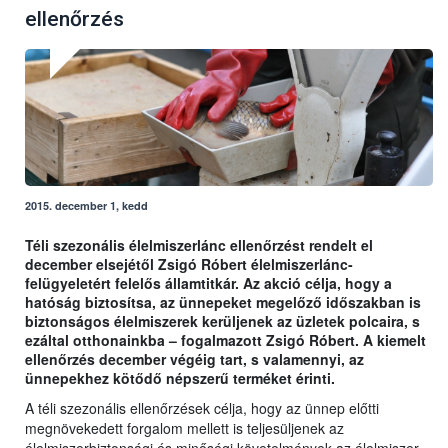
ellenőrzés
2015. december 1, kedd
Téli szezonális élelmiszerlánc ellenőrzést rendelt el
december elsejétől Zsigó Róbert élelmiszerlánc-
felügyeletért felelős államtitkár. Az akció célja, hogy a
hatóság biztosítsa, az ünnepeket megelőző időszakban is
biztonságos élelmiszerek kerüljenek az üzletek polcaira, s
ezáltal otthonainkba – fogalmazott Zsigó Róbert. A kiemelt
ellenőrzés december végéig tart, s valamennyi, az
ünnepekhez kötődő népszerű terméket érinti.
A téli szezonális ellenőrzések célja, hogy az ünnep előtti
megnövekedett forgalom mellett is teljesüljenek az
élelmiszerbiztonsági és minőségi követelmények az élelmiszer-