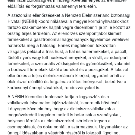
előállítás és forgalmazás valamennyi területén.
A szezonális ellenőrzéseket a Nemzeti Élelmiszerlánc-biztonsági
Hivatal (NÉBIH) koordinálásával a megyei kormányhivatalokhoz
tartozó szakemberek hajtják végre december 1-je 31-e között az
ország teljes területén. Az ellenőrzés szempontjából kiemelt
termékeket a gasztronómiai hagyományok figyelembe vételével
határozta meg a hatóság. Ennek megfelelően fokozottan
vizsgálják például a friss húst, a hal és haltermékeket, a pácolt,
füstölt nyers vagy főtt húskészítményeket, a virslit, az édesipari
termékeket, a szezonális zöldségeket és gyümölcsöket, valamint
a borászati termékek közül a borokat és a pezsgőket. A fokozott
ellenőrzés a teljes élelmiszerláncra kiterjed, egyaránt érinti az
élelmiszer-előállító és forgalmazó létesítményeket, beleértve a
karácsonyi ünnepi vásárokat, rendezvényeket is.
A NÉBIH kiemelten fontosnak tartja a fogyasztók és a
vállalkozók folyamatos tájékoztatását, ismereteik bővítését.
Lényeges követelmény, hogy az élelmiszer-vállalkozók a
megnövekedett forgalom mellett is betartsák a szabályokat,
helyesen tárolják az élelmiszereket, sértetlen legyen a
csomagolásuk, és dokumentált a származásuk. Ugyanakkor az
ünnepi időszakban a vásárlók részéről is fokozott figyelmet