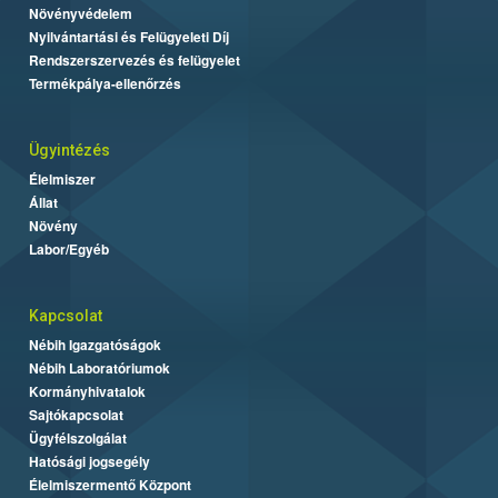
Növényvédelem
Nyilvántartási és Felügyeleti Díj
Rendszerszervezés és felügyelet
Termékpálya-ellenőrzés
Ügyintézés
Élelmiszer
Állat
Növény
Labor/Egyéb
Kapcsolat
Nébih Igazgatóságok
Nébih Laboratóriumok
Kormányhivatalok
Sajtókapcsolat
Ügyfélszolgálat
Hatósági jogsegély
Élelmiszermentő Központ