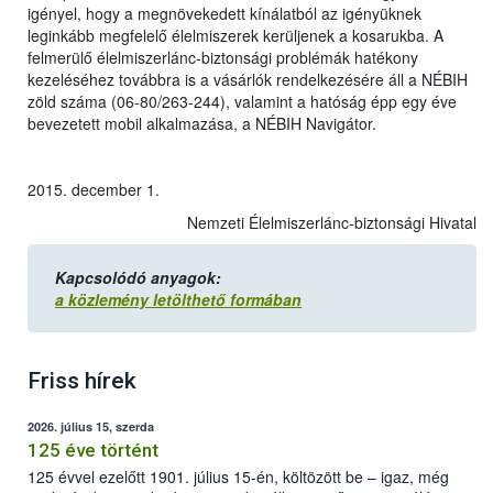
igényel, hogy a megnövekedett kínálatból az igényüknek
leginkább megfelelő élelmiszerek kerüljenek a kosarukba. A
felmerülő élelmiszerlánc-biztonsági problémák hatékony
kezeléséhez továbbra is a vásárlók rendelkezésére áll a NÉBIH
zöld száma (06-80/263-244), valamint a hatóság épp egy éve
bevezetett mobil alkalmazása, a NÉBIH Navigátor.
2015. december 1.
Nemzeti Élelmiszerlánc-biztonsági Hivatal
Kapcsolódó anyagok:
a közlemény letölthető formában
Friss hírek
2026. július 15, szerda
125 éve történt
125 évvel ezelőtt 1901. július 15-én, költözött be – igaz, még