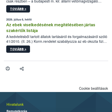
csak részben – a budapesti m. kir. állami vetőmagvizsgáló
állomás a Kis Rókus utca 15. szám alatti, Czigler Győző által
TOVÁBB >
tervezett új épületébe.
2026. július 6, hétfő
Az ebek viselkedésének megítélésében jártas
szakértők listája
A kedvtelésből tartott állatok tartásáról és forgalmazásáról szóló
41/2010. (II. 26.) Korm.rendelet szabályozza az eb okozta fizikai
sérülés, illetve ennek veszélye keletkezésekor felmerülő
TOVÁBB >
hatósági feladatokat, valamint a veszélyes eb tartását és annak
engedélyezését. Ezen eljárások során szükség esetén be kell
vonni az ebek viselkedésének megítélésében jártas szakértőt.
Cookie beállítások
Hivatalunk
Bemutatkozás