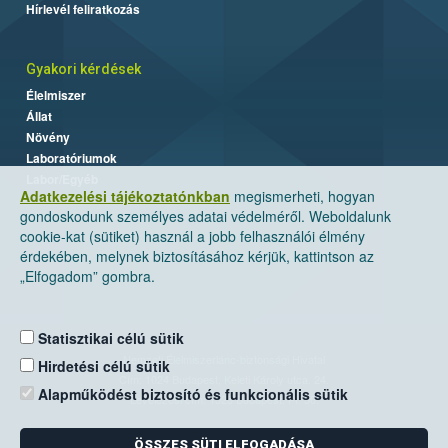
Hírlevél feliratkozás
Gyakori kérdések
Élelmiszer
Állat
Növény
Laboratóriumok
Labor/Egyéb
Adatkezelési tájékoztatónkban
megismerheti, hogyan
gondoskodunk személyes adatai védelméről. Weboldalunk
cookie-kat (sütiket) használ a jobb felhasználói élmény
érdekében, melynek biztosításához kérjük, kattintson az
„Elfogadom” gombra.
Statisztikai célú sütik
Nemzeti Élelmiszerlánc-biztonsági Hivatal
Hirdetési célú sütik
Cím: 1024 Budapest, Keleti Károly utca. 24.
Alapműködést biztosító és funkcionális sütik
Levelezési cím: 1525 Budapest. Pf. 30.
ÖSSZES SÜTI ELFOGADÁSA