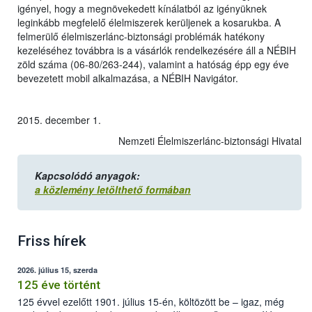
igényel, hogy a megnövekedett kínálatból az igényüknek
leginkább megfelelő élelmiszerek kerüljenek a kosarukba. A
felmerülő élelmiszerlánc-biztonsági problémák hatékony
kezeléséhez továbbra is a vásárlók rendelkezésére áll a NÉBIH
zöld száma (06-80/263-244), valamint a hatóság épp egy éve
bevezetett mobil alkalmazása, a NÉBIH Navigátor.
2015. december 1.
Nemzeti Élelmiszerlánc-biztonsági Hivatal
Kapcsolódó anyagok:
a közlemény letölthető formában
Friss hírek
2026. július 15, szerda
125 éve történt
125 évvel ezelőtt 1901. július 15-én, költözött be – igaz, még