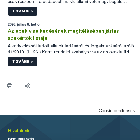
csak részben – a budapesti m. kir. állami vetőmagvizsgáló
állomás a Kis Rókus utca 15. szám alatti, Czigler Győző által
TOVÁBB >
tervezett új épületébe.
2026. július 6, hétfő
Az ebek viselkedésének megítélésében jártas
szakértők listája
A kedvtelésből tartott állatok tartásáról és forgalmazásáról szóló
41/2010. (II. 26.) Korm.rendelet szabályozza az eb okozta fizikai
sérülés, illetve ennek veszélye keletkezésekor felmerülő
TOVÁBB >
hatósági feladatokat, valamint a veszélyes eb tartását és annak
engedélyezését. Ezen eljárások során szükség esetén be kell
vonni az ebek viselkedésének megítélésében jártas szakértőt.
Cookie beállítások
Hivatalunk
Bemutatkozás