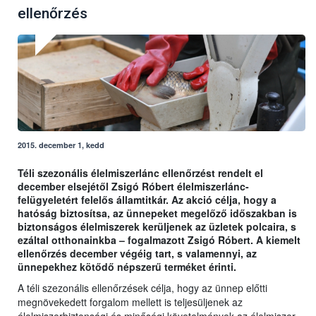
ellenőrzés
2015. december 1, kedd
Téli szezonális élelmiszerlánc ellenőrzést rendelt el
december elsejétől Zsigó Róbert élelmiszerlánc-
felügyeletért felelős államtitkár. Az akció célja, hogy a
hatóság biztosítsa, az ünnepeket megelőző időszakban is
biztonságos élelmiszerek kerüljenek az üzletek polcaira, s
ezáltal otthonainkba – fogalmazott Zsigó Róbert. A kiemelt
ellenőrzés december végéig tart, s valamennyi, az
ünnepekhez kötődő népszerű terméket érinti.
A téli szezonális ellenőrzések célja, hogy az ünnep előtti
megnövekedett forgalom mellett is teljesüljenek az
élelmiszerbiztonsági és minőségi követelmények az élelmiszer-