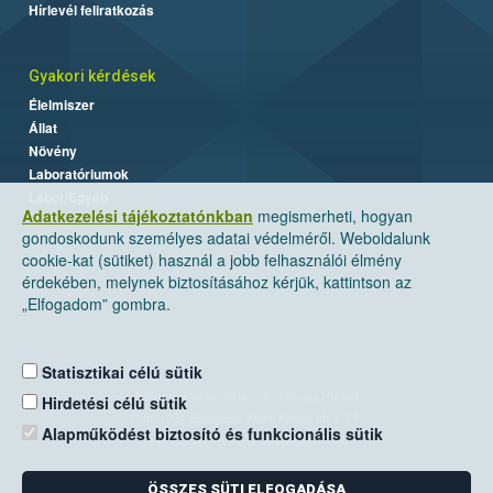
Hírlevél feliratkozás
Gyakori kérdések
Élelmiszer
Állat
Növény
Laboratóriumok
Labor/Egyéb
Adatkezelési tájékoztatónkban
megismerheti, hogyan
gondoskodunk személyes adatai védelméről. Weboldalunk
cookie-kat (sütiket) használ a jobb felhasználói élmény
érdekében, melynek biztosításához kérjük, kattintson az
„Elfogadom” gombra.
Statisztikai célú sütik
Nemzeti Élelmiszerlánc-biztonsági Hivatal
Hirdetési célú sütik
Cím: 1024 Budapest, Keleti Károly utca. 24.
Alapműködést biztosító és funkcionális sütik
Levelezési cím: 1525 Budapest. Pf. 30.
ÖSSZES SÜTI ELFOGADÁSA