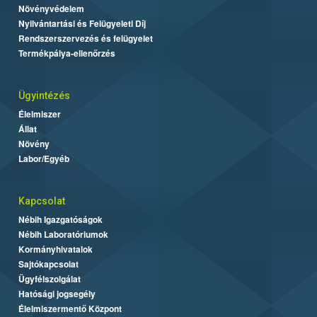
Növényvédelem
Nyilvántartási és Felügyeleti Díj
Rendszerszervezés és felügyelet
Termékpálya-ellenőrzés
Ügyintézés
Élelmiszer
Állat
Növény
Labor/Egyéb
Kapcsolat
Nébih Igazgatóságok
Nébih Laboratóriumok
Kormányhivatalok
Sajtókapcsolat
Ügyfélszolgálat
Hatósági jogsegély
Élelmiszermentő Központ