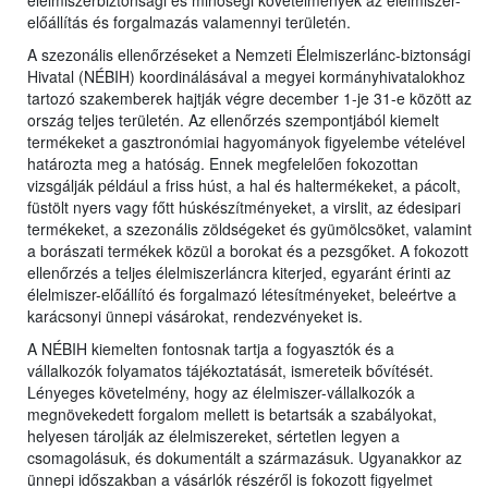
előállítás és forgalmazás valamennyi területén.
A szezonális ellenőrzéseket a Nemzeti Élelmiszerlánc-biztonsági
Hivatal (NÉBIH) koordinálásával a megyei kormányhivatalokhoz
tartozó szakemberek hajtják végre december 1-je 31-e között az
ország teljes területén. Az ellenőrzés szempontjából kiemelt
termékeket a gasztronómiai hagyományok figyelembe vételével
határozta meg a hatóság. Ennek megfelelően fokozottan
vizsgálják például a friss húst, a hal és haltermékeket, a pácolt,
füstölt nyers vagy főtt húskészítményeket, a virslit, az édesipari
termékeket, a szezonális zöldségeket és gyümölcsöket, valamint
a borászati termékek közül a borokat és a pezsgőket. A fokozott
ellenőrzés a teljes élelmiszerláncra kiterjed, egyaránt érinti az
élelmiszer-előállító és forgalmazó létesítményeket, beleértve a
karácsonyi ünnepi vásárokat, rendezvényeket is.
A NÉBIH kiemelten fontosnak tartja a fogyasztók és a
vállalkozók folyamatos tájékoztatását, ismereteik bővítését.
Lényeges követelmény, hogy az élelmiszer-vállalkozók a
megnövekedett forgalom mellett is betartsák a szabályokat,
helyesen tárolják az élelmiszereket, sértetlen legyen a
csomagolásuk, és dokumentált a származásuk. Ugyanakkor az
ünnepi időszakban a vásárlók részéről is fokozott figyelmet