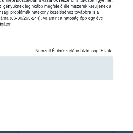
nnepi időszakban a vásárlók részéről is fokozott figyelmet
z igényüknek leginkább megfelelő élelmiszerek kerüljenek a
onsági problémák hatékony kezeléséhez továbbra is a
száma (06-80/263-244), valamint a hatóság épp egy éve
gátor.
Nemzeti Élelmiszerlánc-biztonsági Hivatal