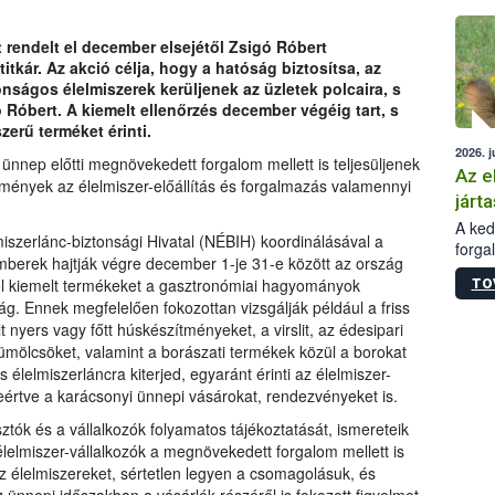
épüle
t rendelt el december elsejétől Zsigó Róbert
titkár. Az akció célja, hogy a hatóság biztosítsa, az
ságos élelmiszerek kerüljenek az üzletek polcaira, s
 Róbert. A kiemelt ellenőrzés december végéig tart, s
erű terméket érinti.
2026. j
z ünnep előtti megnövekedett forgalom mellett is teljesüljenek
Az e
lmények az élelmiszer-előállítás és forgalmazás valamennyi
járta
A kedv
iszerlánc-biztonsági Hivatal (NÉBIH) koordinálásával a
forga
berek hajtják végre december 1-je 31-e között az ország
Korm.
ból kiemelt termékeket a gasztronómiai hagyományok
TO
sérül
g. Ennek megfelelően fokozottan vizsgálják például a friss
felme
lt nyers vagy főtt húskészítményeket, a virslit, az édesipari
veszé
ümölcsöket, valamint a borászati termékek közül a borokat
Ezen 
s élelmiszerláncra kiterjed, egyaránt érinti az élelmiszer-
vonni
jártas
leértve a karácsonyi ünnepi vásárokat, rendezvényeket is.
ztók és a vállalkozók folyamatos tájékoztatását, ismereteik
lelmiszer-vállalkozók a megnövekedett forgalom mellett is
az élelmiszereket, sértetlen legyen a csomagolásuk, és