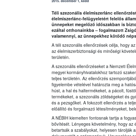
2015. december 1, kedd
Téli szezonális élelmiszerlánc ellenőrzés
élelmiszerlánc-felügyeletért felelős állam
ünnepeket megelőző időszakban is bizton
ezáltal otthonainkba – fogalmazott Zsigó
valamennyi, az ünnepekhez kötődő népsz
A téli szezonális ellenőrzések célja, hogy a
az élelmiszerbiztonsági és minőségi követe
területén.
A szezonális ellenőrzéseket a Nemzeti Élelm
megyei kormányhivatalokhoz tartozó szakem
teljes területén. Az ellenőrzés szempontjá
figyelembe vételével határozta meg a hatósá
húst, a hal és haltermékeket, a pácolt, füstö
termékeket, a szezonális zöldségeket és gy
és a pezsgőket. A fokozott ellenőrzés a telje
előállító és forgalmazó létesítményeket, be
A NÉBIH kiemelten fontosnak tartja a fogyas
bővítését. Lényeges követelmény, hogy az é
betartsák a szabályokat, helyesen tárolják 