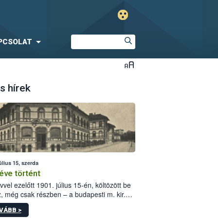
PCSOLAT
s hírek
úlius 15, szerda
éve történt
vvel ezelőtt 1901. július 15-én, költözött be
z, még csak részben – a budapesti m. kir.
i vetőmagvizsgáló állomás a Kis Rókus utca
VÁBB >
ám alatti, Czigler Győző által tervezett új