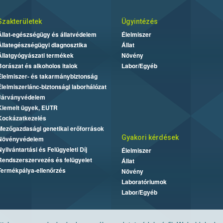
Szakterületek
Ügyintézés
Állat-egészségügy és állatvédelem
Élelmiszer
Állategészségügyi diagnosztika
Állat
Állatgyógyászati termékek
Növény
Borászat és alkoholos italok
Labor/Egyéb
Élelmiszer- és takarmánybiztonság
Élelmiszerlánc-biztonsági laborhálózat
Járványvédelem
Kiemelt ügyek, EUTR
Kockázatkezelés
Mezőgazdasági genetikai erőforrások
Gyakori kérdések
Növényvédelem
Nyilvántartási és Felügyeleti Díj
Élelmiszer
Rendszerszervezés és felügyelet
Állat
Termékpálya-ellenőrzés
Növény
Laboratóriumok
Labor/Egyéb