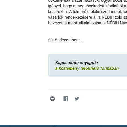
dokumentált a származásuk. Ugyanakkor az ü
igényel, hogy a megnövekedett kínálatból a
kosarukba. A felmerülő élelmiszerlánc-bizt
vásárlók rendelkezésére áll a NÉBIH zöld 
bevezetett mobil alkalmazása, a NÉBIH Navi
2015. december 1.
Kapcsolódó anyagok:
a közlemény letölthető formában