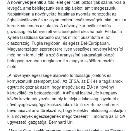
A növények jelentik a földi élet gerincét: biztosítják számunkra a
levegőt, amit belélegzünk és a táplálékot, amit megeszünk.
Napjainkban a növényekre hatalmas nyomás nehezedik az
éghajlatváltozás és az olyan emberi tevékenységek miatt, mint a
kereskedelem és az utazás. A növényi kártevők jelentős
gazdasági és környezeti veszteségeket okozhatnak. Például a
Xylella fastidiosa károsító olajfák millióit pusztította el az
olaszországi Puglia régióban, és egész Dél-Európában.
Magyarországon szerencsére ilyen veszélyes növényi károsító
még nem fordul elő, a szőlő aranyszínű sárgaságát okozó
betegség azonban megkeseríti a magyar szőlőtermesztők
életét.
„A növények egészsége alapvető fontosságú jólétünk és
környezetünk szempontjából. Az EFSA, az EK és a tagállamok
együtt dolgoznak azért, hogy megóvják az EU-t a növényi
kártevőktől és betegségektől. A #PlantHealth4Life kampány
közös kezdeményezés, amely felhívja a lakosság figyelmét a
növényegészségügyi kockázatokra. Unió-szerte az emberek
bevonásával arra törekszünk, hogy kollektív felelősség alakuljon
ki a növények egészségének megőrzéséért” – mondta az EFSA
ügyvezető igazgatója, Bernhard Url.
„Mivel a One-Health program kiemelt helyet foglal el az Európai