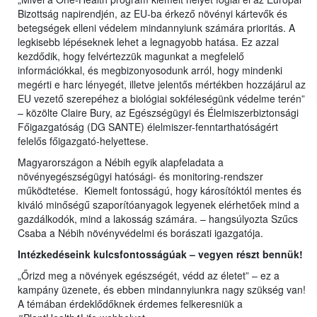
Bizottság napirendjén, az EU-ba érkező növényi kártevők és
betegségek elleni védelem mindannyiunk számára prioritás. A
legkisebb lépéseknek lehet a legnagyobb hatása. Ez azzal
kezdődik, hogy felvértezzük magunkat a megfelelő
információkkal, és megbizonyosodunk arról, hogy mindenki
megérti e harc lényegét, illetve jelentős mértékben hozzájárul az
EU vezető szerepéhez a biológiai sokféleségünk védelme terén”
– közölte Claire Bury, az Egészségügyi és Élelmiszerbiztonsági
Főigazgatóság (DG SANTE) élelmiszer-fenntarthatóságért
felelős főigazgató-helyettese.
Magyarországon a Nébih egyik alapfeladata a
növényegészségügyi hatósági- és monitoring-rendszer
működtetése. Kiemelt fontosságú, hogy károsítóktól mentes és
kiváló minőségű szaporítóanyagok legyenek elérhetőek mind a
gazdálkodók, mind a lakosság számára. – hangsúlyozta Szűcs
Csaba a Nébih növényvédelmi és borászati igazgatója.
Intézkedéseink kulcsfontosságúak – vegyen részt bennük!
„Őrizd meg a növények egészségét, védd az életet” – ez a
kampány üzenete, és ebben mindannyiunkra nagy szükség van!
A témában érdeklődőknek érdemes felkeresniük a