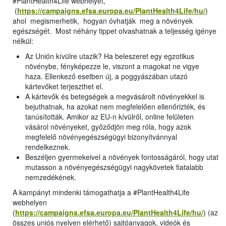
#PlantHealth4Life webhelyet,
(
https://campaigns.efsa.europa.eu/PlantHealth4Life/hu/
)
ahol megismerhetik, hogyan óvhatják meg a növények
egészségét. Most néhány tippet olvashatnak a teljesség igénye
nélkül:
Az Unión kívülre utazik? Ha beleszeret egy egzotikus
növénybe, fényképezze le, viszont a magokat ne vigye
haza. Ellenkező esetben új, a poggyászában utazó
kártevőket terjeszthet el.
A kártevők és betegségek a megvásárolt növényekkel is
bejuthatnak, ha azokat nem megfelelően ellenőrizték, és
tanúsították. Amikor az EU-n kívülről, online felületen
vásárol növényeket, győződjön meg róla, hogy azok
megfelelő növényegészségügyi bizonyítvánnyal
rendelkeznek.
Beszéljen gyermekeivel a növények fontosságáról, hogy utat
mutasson a növényegészségügyi nagykövetek fiatalabb
nemzedékének.
A kampányt mindenki támogathatja a #PlantHealth4Life
webhelyen
(
https://campaigns.efsa.europa.eu/PlantHealth4Life/hu/
) (az
összes uniós nyelven elérhető) sajtóanyagok, videók és