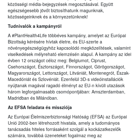
közösségi média-bejegyzések megosztásával. Együtt
egészségesebb jövőt biztosíthatunk magunknak,
közösségeinknek és a környezetünknek!
Tudnivalók a kampányról
A #PlantHealth4Life többéves kampány, amelyet az Európai
Bizottság kérésére hívtak életre, és EU-szerte a
növényegészségügyhöz kapcsolódó megközelítések, valamint
viselkedések mélyreható elemzésén alapul. A kampány az idei
évben 12 országot céloz meg: Belgiumot, Ciprust,
Csehországot, Észtországot, Finnországot, Görögországot,
Magyarországot, Lettországot, Litvániát, Montenegrót, Észak-
Macedóniát és Szlovéniát. Ezenfelül 3D-s videóinstallációk
nyújtanak magával ragadó élményt az EU-n kívüli utazások
három legforgalmasabb csomópontjában: Amszterdamban,
Madridban és Milánóban.
Az EFSA feladata és missziója
Az Európai Élelmiszerbiztonsági Hatóság (EFSA) az Európai
Unió 2002-ben létrehozott hivatala, amely a tudományos
tanácsadás hiteles forrásaként szolgál a kockázatkezelők
számára, továbbá üzeneteket fogalmaz meg az