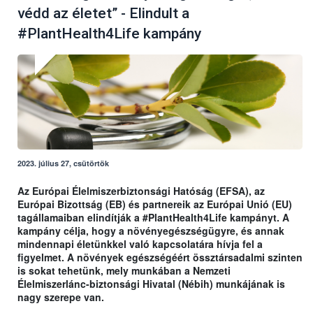
védd az életet” - Elindult a
#PlantHealth4Life kampány
2023. július 27, csütörtök
Az Európai Élelmiszerbiztonsági Hatóság (EFSA), az
Európai Bizottság (EB) és partnereik az Európai Unió (EU)
tagállamaiban elindítják a #PlantHealth4Life kampányt. A
kampány célja, hogy a növényegészségügyre, és annak
mindennapi életünkkel való kapcsolatára hívja fel a
figyelmet. A növények egészségéért össztársadalmi szinten
is sokat tehetünk, mely munkában a Nemzeti
Élelmiszerlánc-biztonsági Hivatal (Nébih) munkájának is
nagy szerepe van.