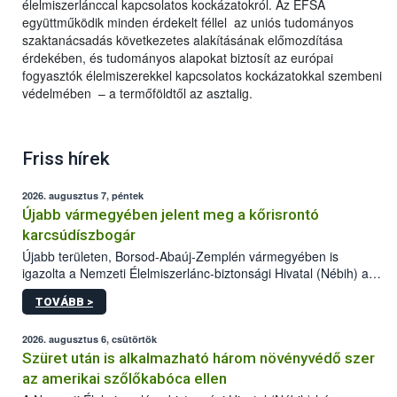
élelmiszerlánccal kapcsolatos kockázatokról. Az EFSA
együttműködik minden érdekelt féllel az uniós tudományos
szaktanácsadás következetes alakításának előmozdítása
érdekében, és tudományos alapokat biztosít az európai
fogyasztók élelmiszerekkel kapcsolatos kockázatokkal szembeni
védelmében – a termőföldtől az asztalig.
Friss hírek
2026. augusztus 7, péntek
Újabb vármegyében jelent meg a kőrisrontó
karcsúdíszbogár
Újabb területen, Borsod-Abaúj-Zemplén vármegyében is
igazolta a Nemzeti Élelmiszerlánc-biztonsági Hivatal (Nébih) a
kőrisrontó karcsúdíszbogár (Agrilus planipennis) jelenlétét. A
TOVÁBB >
kártevőt nem csak színcsapdában találták meg, de már fertőzött
fában is azonosították. A növényvédelmi szakemberek folytatják
az intenzív felderítést, emellett az intézkedéseket a szlovák
2026. augusztus 6, csütörtök
hatósággal is összehangolják a terjedés megállítása érdekében.
Szüret után is alkalmazható három növényvédő szer
az amerikai szőlőkabóca ellen