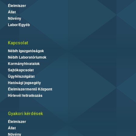
Élelmiszer
Állat
Növény
Labor/Egyéb
Kapcsolat
Nébih Igazgatóságok
Nébih Laboratóriumok
Kormányhivatalok
Sajtókapcsolat
Ügyfélszolgálat
Hatósági jogsegély
Élelmiszermentő Központ
Hírlevél feliratkozás
Gyakori kérdések
Élelmiszer
Állat
Növény