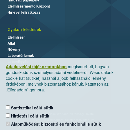
Élelmiszermentő Központ
Hírlevél feliratkozás
Gyakori kérdések
Élelmiszer
Állat
Növény
Laboratóriumok
Labor/Egyéb
Adatkezelési tájékoztatónkban
megismerheti, hogyan
gondoskodunk személyes adatai védelméről. Weboldalunk
cookie-kat (sütiket) használ a jobb felhasználói élmény
érdekében, melynek biztosításához kérjük, kattintson az
„Elfogadom” gombra.
Statisztikai célú sütik
Nemzeti Élelmiszerlánc-biztonsági Hivatal
Hirdetési célú sütik
Cím: 1024 Budapest, Keleti Károly utca. 24.
Alapműködést biztosító és funkcionális sütik
Levelezési cím: 1525 Budapest. Pf. 30.