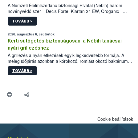
A Nemzeti Élelmiszerlánc-biztonsági Hivatal (Nébih) három
növényvédő szer – Decis Forte, Klartan 24 EW, Oroganic –
engedélyokiratát módosította, így azok a szüretet követően,
TOVÁBB >
egészen a vesszőérettség (BBCH 91) stádiumáig
felhasználhatóak a szőlőben. A kiterjesztések célja, hogy a korai
érésű szőlőkben is legyen lehetőség a károsító elleni további
2026. augusztus 6, csütörtök
védekezésre. Az Oroganic készítmény kis kiszerelésben kiskerti
Kerti sütögetés biztonságosan: a Nébih tanácsai
felhasználók számára is elérhető és ökológiai termesztésben is
nyári grillezéshez
engedélyezett.
A grillezés a nyári étkezések egyik legkedveltebb formája. A
meleg időjárás azonban a kórokozó, romlást okozó baktériumok
gyorsabb szaporodásának is kedvez. A szabadtéri sütögetés
TOVÁBB >
ezért nem csupán a megfelelő sütési technikáról szól: legalább
ilyen fontos az alapanyagok biztonságos kezelése, az alapvető
higiéniai szabályok betartása, a megfelelő hőkezelés, valamint a
maradékok szakszerű tárolása. A Nemzeti Élelmiszerlánc-
biztonsági Hivatal (Nébih) Oktatási Programja összegyűjtötte a
biztonságos grillezés legfontosabb tudnivalóit.
Cookie beállítások