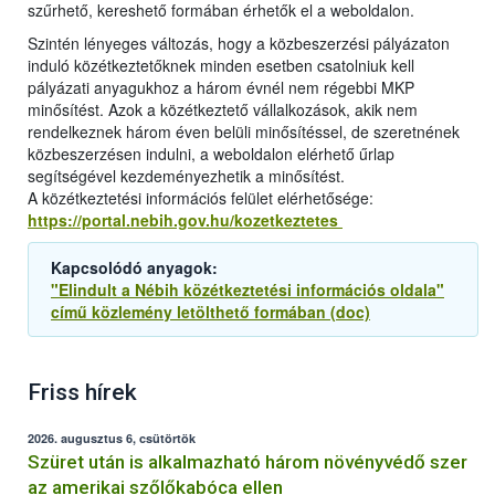
szűrhető, kereshető formában érhetők el a weboldalon.
Szintén lényeges változás, hogy a közbeszerzési pályázaton
induló közétkeztetőknek minden esetben csatolniuk kell
pályázati anyagukhoz a három évnél nem régebbi MKP
minősítést. Azok a közétkeztető vállalkozások, akik nem
rendelkeznek három éven belüli minősítéssel, de szeretnének
közbeszerzésen indulni, a weboldalon elérhető űrlap
segítségével kezdeményezhetik a minősítést.
A közétkeztetési információs felület elérhetősége:
https://portal.nebih.gov.hu/kozetkeztetes
Kapcsolódó anyagok:
"Elindult a Nébih közétkeztetési információs oldala"
című közlemény letölthető formában (doc)
Friss hírek
2026. augusztus 6, csütörtök
Szüret után is alkalmazható három növényvédő szer
az amerikai szőlőkabóca ellen