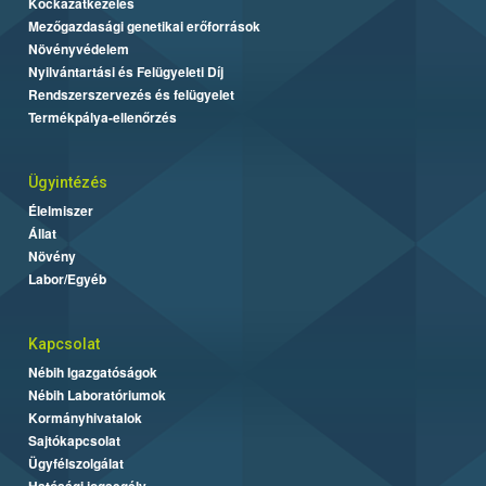
Kockázatkezelés
Mezőgazdasági genetikai erőforrások
Növényvédelem
Nyilvántartási és Felügyeleti Díj
Rendszerszervezés és felügyelet
Termékpálya-ellenőrzés
Ügyintézés
Élelmiszer
Állat
Növény
Labor/Egyéb
Kapcsolat
Nébih Igazgatóságok
Nébih Laboratóriumok
Kormányhivatalok
Sajtókapcsolat
Ügyfélszolgálat
Hatósági jogsegély