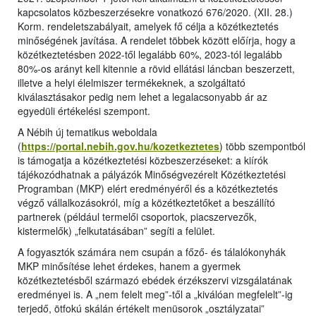
kapcsolatos közbeszerzésekre vonatkozó 676/2020. (XII. 28.)
Korm. rendeletszabályait, amelyek fő célja a közétkeztetés
minőségének javítása. A rendelet többek között előírja, hogy a
közétkeztetésben 2022-től legalább 60%, 2023-tól legalább
80%-os arányt kell kitennie a rövid ellátási láncban beszerzett,
illetve a helyi élelmiszer termékeknek, a szolgáltató
kiválasztásakor pedig nem lehet a legalacsonyabb ár az
egyedüli értékelési szempont.
A Nébih új tematikus weboldala
(
https://portal.nebih.gov.hu/kozetkeztetes
) több szempontból
is támogatja a közétkeztetési közbeszerzéseket: a kiírók
tájékozódhatnak a pályázók Minőségvezérelt Közétkeztetési
Programban (MKP) elért eredményéről és a közétkeztetés
végző vállalkozásokról, míg a közétkeztetőket a beszállító
partnerek (például termelői csoportok, piacszervezők,
kistermelők) „felkutatásában” segíti a felület.
A fogyasztók számára nem csupán a főző- és tálalókonyhák
MKP minősítése lehet érdekes, hanem a gyermek
közétkeztetésből származó ebédek érzékszervi vizsgálatának
eredményei is. A „nem felelt meg”-től a „kiválóan megfelelt”-ig
terjedő, ötfokú skálán értékelt menüsorok „osztályzatai”