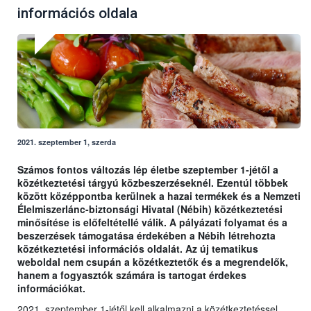
információs oldala
2021. szeptember 1, szerda
Számos fontos változás lép életbe szeptember 1-jétől a
közétkeztetési tárgyú közbeszerzéseknél. Ezentúl többek
között középpontba kerülnek a hazai termékek és a Nemzeti
Élelmiszerlánc-biztonsági Hivatal (Nébih) közétkeztetési
minősítése is előfeltétellé válik. A pályázati folyamat és a
beszerzések támogatása érdekében a Nébih létrehozta
közétkeztetési információs oldalát. Az új tematikus
weboldal nem csupán a közétkeztetők és a megrendelők,
hanem a fogyasztók számára is tartogat érdekes
információkat.
2021. szeptember 1-jétől kell alkalmazni a közétkeztetéssel