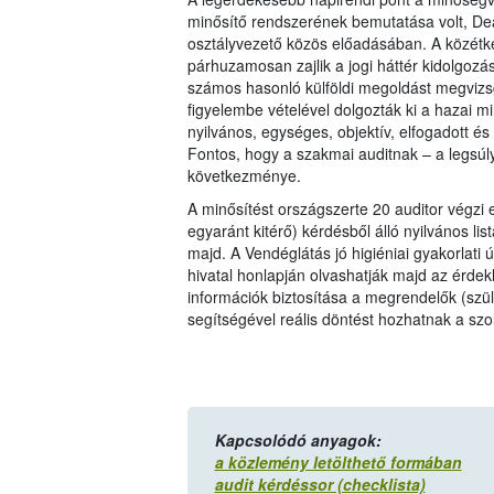
minősítő rendszerének bemutatása volt, Deá
osztályvezető közös előadásában. A közétkez
párhuzamosan zajlik a jogi háttér kidolgoz
számos hasonló külföldi megoldást megvizsg
figyelembe vételével dolgozták ki a hazai min
nyilvános, egységes, objektív, elfogadott é
Fontos, hogy a szakmai auditnak – a legsúly
következménye.
A minősítést országszerte 20 auditor végzi
egyaránt kitérő) kérdésből álló nyilvános li
majd. A Vendéglátás jó higiéniai gyakorlati
hivatal honlapján olvashatják majd az érdekl
információk biztosítása a megrendelők (szül
segítségével reális döntést hozhatnak a sz
Kapcsolódó anyagok:
a közlemény letölthető formában
audit kérdéssor (checklista)