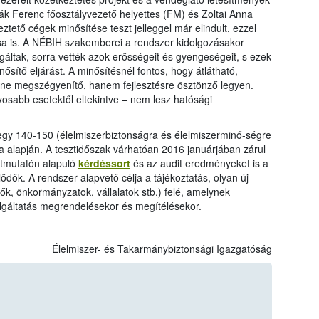
k Ferenc főosztályvezető helyettes (FM) és Zoltai Anna
tető cégek minősítése teszt jelleggel már elindult, ezzel
ása is. A NÉBIH szakemberei a rendszer kidolgozásakor
áltak, sorra vették azok erősségeit és gyengeségeit, s ezek
ősítő eljárást. A minősítésnél fontos, hogy átlátható,
s ne megszégyenítő, hanem fejlesztésre ösztönző legyen.
osabb esetektől eltekintve – nem lesz hatósági
 egy 140-150 (élelmiszerbiztonságra és élelmiszerminő-ségre
sta alapján. A tesztidőszak várhatóan 2016 januárjában zárul
 útmutatón alapuló
kérdéssort
és az audit eredményeket is a
ődők. A rendszer alapvető célja a tájékoztatás, olyan új
ők, önkormányzatok, vállalatok stb.) felé, amelynek
olgáltatás megrendelésekor és megítélésekor.
Élelmiszer- és Takarmánybiztonsági Igazgatóság