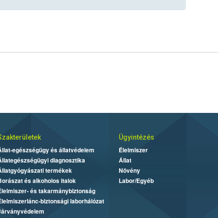
Szakterületek
Ügyintézés
Állat-egészségügy és állatvédelem
Élelmiszer
Állategészségügyi diagnosztika
Állat
Állatgyógyászati termékek
Növény
Borászat és alkoholos italok
Labor/Egyéb
Élelmiszer- és takarmánybiztonság
Élelmiszerlánc-biztonsági laborhálózat
Járványvédelem