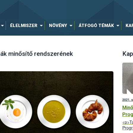
ÉLELMISZER
NÖVÉNY
ÁTFOGÓ TÉMÁK
KA
hák minősítő rendszerének
Kap
2021. 
Minő
Pro
<p>Tá
Progr