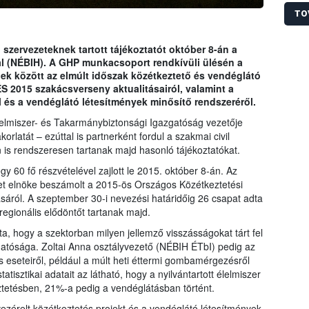
rends
TO
 szervezeteknek tartott tájékoztatót október 8-án a
al (NÉBIH). A GHP munkacsoport rendkívüli ülésén a
k között az elmúlt időszak közétkeztető és vendéglátó
ÉS 2015 szakácsverseny aktualitásairól, valamint a
l és a vendéglátó létesítmények minősítő rendszeréről.
elmiszer- és Takarmánybiztonsági Igazgatóság vezetője
rlatát – ezúttal is partnerként fordul a szakmai civil
n is rendszeresen tartanak majd hasonló tájékoztatókat.
 60 fő részvételével zajlott le 2015. október 8-án. Az
 elnöke beszámolt a 2015-ös Országos Közétkeztetési
sáról. A szeptember 30-i nevezési határidőig 26 csapat adta
egionális elődöntőt tartanak majd.
, hogy a szektorban milyen jellemző visszásságokat tárt fel
atósága. Zoltai Anna osztályvezető (NÉBIH ÉTbI) pedig az
 eseteiről, például a múlt heti éttermi gombamérgezésről
atisztikai adatait az látható, hogy a nyilvántartott élelmiszer
etésben, 21%-a pedig a vendéglátásban történt.
zérelt közétkeztetés projekt és a vendéglátó létesítmények