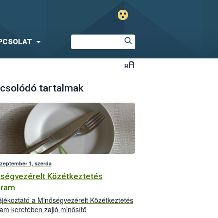
PCSOLAT
csolódó tartalmak
szeptember 1, szerda
ségvezérelt Közétkeztetés
gram
jékoztató a Minőségvezérelt Közétkeztetés
am keretében zajló minősítő