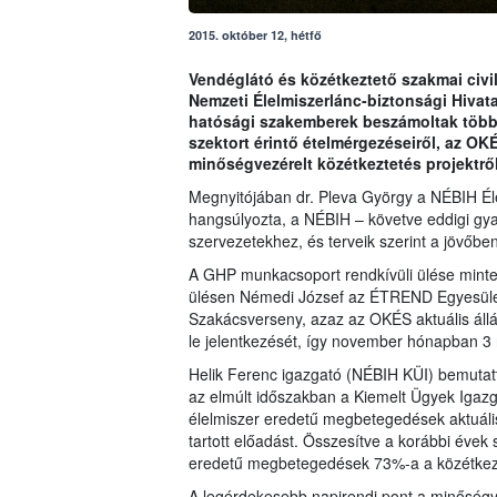
2015. október 12, hétfő
Vendéglátó és közétkeztető szakmai civil
Nemzeti Élelmiszerlánc-biztonsági Hivat
hatósági szakemberek beszámoltak többe
szektort érintő ételmérgezéseiről, az OK
minőségvezérelt közétkeztetés projektrő
Megnyitójában dr. Pleva György a NÉBIH Él
hangsúlyozta, a NÉBIH – követve eddigi gyako
szervezetekhez, és terveik szerint a jövőbe
A GHP munkacsoport rendkívüli ülése mintegy
ülésen Némedi József az ÉTREND Egyesület
Szakácsverseny, azaz az OKÉS aktuális állá
le jelentkezését, így november hónapban 3 r
Helik Ferenc igazgató (NÉBIH KÜI) bemutatta
az elmúlt időszakban a Kiemelt Ügyek Igazg
élelmiszer eredetű megbetegedések aktuális
tartott előadást. Összesítve a korábbi évek st
eredetű megbetegedések 73%-a a közétkezt
A legérdekesebb napirendi pont a minőségve