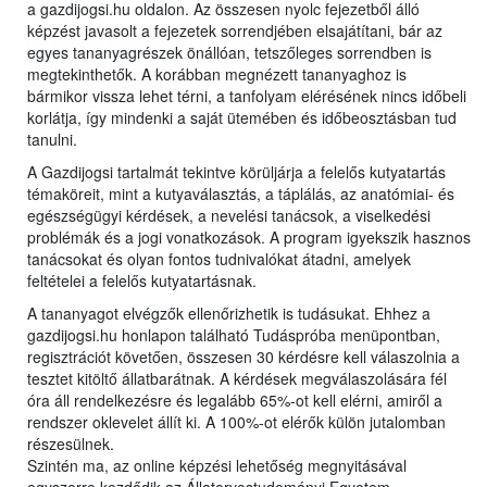
a gazdijogsi.hu oldalon. Az összesen nyolc fejezetből álló
képzést javasolt a fejezetek sorrendjében elsajátítani, bár az
egyes tananyagrészek önállóan, tetszőleges sorrendben is
megtekinthetők. A korábban megnézett tananyaghoz is
bármikor vissza lehet térni, a tanfolyam elérésének nincs időbeli
korlátja, így mindenki a saját ütemében és időbeosztásban tud
tanulni.
A Gazdijogsi tartalmát tekintve körüljárja a felelős kutyatartás
témaköreit, mint a kutyaválasztás, a táplálás, az anatómiai- és
egészségügyi kérdések, a nevelési tanácsok, a viselkedési
problémák és a jogi vonatkozások. A program igyekszik hasznos
tanácsokat és olyan fontos tudnivalókat átadni, amelyek
feltételei a felelős kutyatartásnak.
A tananyagot elvégzők ellenőrizhetik is tudásukat. Ehhez a
gazdijogsi.hu honlapon található Tudáspróba menüpontban,
regisztrációt követően, összesen 30 kérdésre kell válaszolnia a
tesztet kitöltő állatbarátnak. A kérdések megválaszolására fél
óra áll rendelkezésre és legalább 65%-ot kell elérni, amiről a
rendszer oklevelet állít ki. A 100%-ot elérők külön jutalomban
részesülnek.
Szintén ma, az online képzési lehetőség megnyitásával