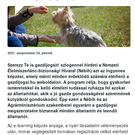
2021. szeptember 24, péntek
Szerezz Te is gazdijogsit! szlogennel hirdeti a Nemzeti
Élelmiszerlánc-biztonsági Hivatal (Nébih) azt az ingyenes
képzést, amely mától minden érdeklődő számára elérhető a
gazdijogsi.hu weboldalon. A program célja, hogy gyakorlati
ismeretekkel és kellő elméleti tudással ruházza fel azokat
az állattartókat, akik a jó gazda gondosságával szeretnének
kutyáikról gondoskodni. Épp ezért a Nébih és az
Agrárminisztérium szakemberei egyaránt a gazdijogsi
megszerzésére biztatnak minden állattartót és leendő
állattartót.
Az e-learning képzés anyaga, a nyári társadalmi véleményezés
után, immár véglegesített formában regisztráció nélkül elérhető