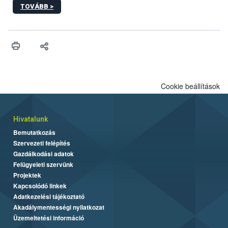
TOVÁBB >
ezért nem csupán a megfelelő sütési technikáról szól: legalább
ilyen fontos az alapanyagok biztonságos kezelése, az alapvető
higiéniai szabályok betartása, a megfelelő hőkezelés, valamint a
maradékok szakszerű tárolása. A Nemzeti Élelmiszerlánc-
biztonsági Hivatal (Nébih) Oktatási Programja összegyűjtötte a
biztonságos grillezés legfontosabb tudnivalóit.
Cookie beállítások
Hivatalunk
Bemutatkozás
Szervezeti felépítés
Gazdálkodási adatok
Felügyeleti szervünk
Projektek
Kapcsolódó linkek
Adatkezelési tájékoztató
Akadálymentességi nyilatkozat
Üzemeltetési információ