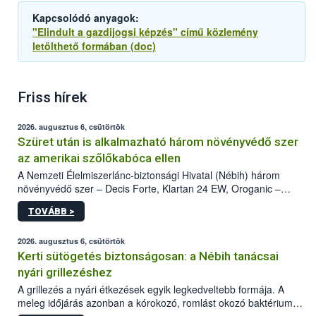
Kapcsolódó anyagok:
"Elindult a gazdijogsi képzés" című közlemény
letölthető formában (doc)
Friss hírek
2026. augusztus 6, csütörtök
Szüret után is alkalmazható három növényvédő szer
az amerikai szőlőkabóca ellen
A Nemzeti Élelmiszerlánc-biztonsági Hivatal (Nébih) három
növényvédő szer – Decis Forte, Klartan 24 EW, Oroganic –
engedélyokiratát módosította, így azok a szüretet követően,
TOVÁBB >
egészen a vesszőérettség (BBCH 91) stádiumáig
felhasználhatóak a szőlőben. A kiterjesztések célja, hogy a korai
érésű szőlőkben is legyen lehetőség a károsító elleni további
2026. augusztus 6, csütörtök
védekezésre. Az Oroganic készítmény kis kiszerelésben kiskerti
Kerti sütögetés biztonságosan: a Nébih tanácsai
felhasználók számára is elérhető és ökológiai termesztésben is
nyári grillezéshez
engedélyezett.
A grillezés a nyári étkezések egyik legkedveltebb formája. A
meleg időjárás azonban a kórokozó, romlást okozó baktériumok
gyorsabb szaporodásának is kedvez. A szabadtéri sütögetés