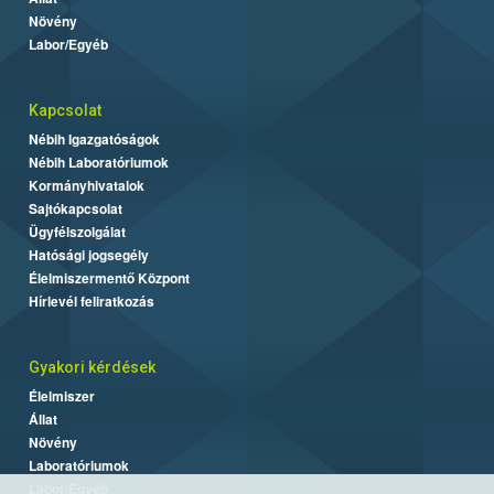
Növény
Labor/Egyéb
Kapcsolat
Nébih Igazgatóságok
Nébih Laboratóriumok
Kormányhivatalok
Sajtókapcsolat
Ügyfélszolgálat
Hatósági jogsegély
Élelmiszermentő Központ
Hírlevél feliratkozás
Gyakori kérdések
Élelmiszer
Állat
Növény
Laboratóriumok
Labor/Egyéb