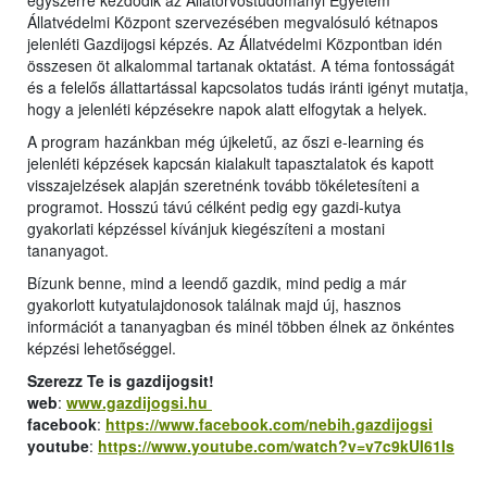
egyszerre kezdődik az Állatorvostudományi Egyetem
Állatvédelmi Központ szervezésében megvalósuló kétnapos
jelenléti Gazdijogsi képzés. Az Állatvédelmi Központban idén
összesen öt alkalommal tartanak oktatást. A téma fontosságát
és a felelős állattartással kapcsolatos tudás iránti igényt mutatja,
hogy a jelenléti képzésekre napok alatt elfogytak a helyek.
A program hazánkban még újkeletű, az őszi e-learning és
jelenléti képzések kapcsán kialakult tapasztalatok és kapott
visszajelzések alapján szeretnénk tovább tökéletesíteni a
programot. Hosszú távú célként pedig egy gazdi-kutya
gyakorlati képzéssel kívánjuk kiegészíteni a mostani
tananyagot.
Bízunk benne, mind a leendő gazdik, mind pedig a már
gyakorlott kutyatulajdonosok találnak majd új, hasznos
információt a tananyagban és minél többen élnek az önkéntes
képzési lehetőséggel.
Szerezz Te is gazdijogsit!
web
:
www.gazdijogsi.hu
facebook
:
https://www.facebook.com/nebih.gazdijogsi
youtube
:
https://www.youtube.com/watch?v=v7c9kUI61Is