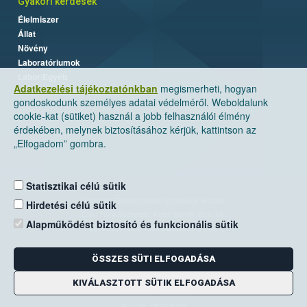
Gyakori kérdések
Élelmiszer
Állat
Növény
Laboratóriumok
Labor/Egyéb
Adatkezelési tájékoztatónkban
megismerheti, hogyan
gondoskodunk személyes adatai védelméről. Weboldalunk
cookie-kat (sütiket) használ a jobb felhasználói élmény
érdekében, melynek biztosításához kérjük, kattintson az
„Elfogadom” gombra.
Statisztikai célú sütik
Nemzeti Élelmiszerlánc-biztonsági Hivatal
Hirdetési célú sütik
Cím: 1024 Budapest, Keleti Károly utca. 24.
Alapműködést biztosító és funkcionális sütik
Levelezési cím: 1525 Budapest. Pf. 30.
ÖSSZES SÜTI ELFOGADÁSA
E-mail:
ugyfelszolgalat@nebih.gov.hu
Zöld szám: 06-80/263-244
KIVÁLASZTOTT SÜTIK ELFOGADÁSA
Telefon: 06-1/ 336-9000
Fax: 06-1/336-9479