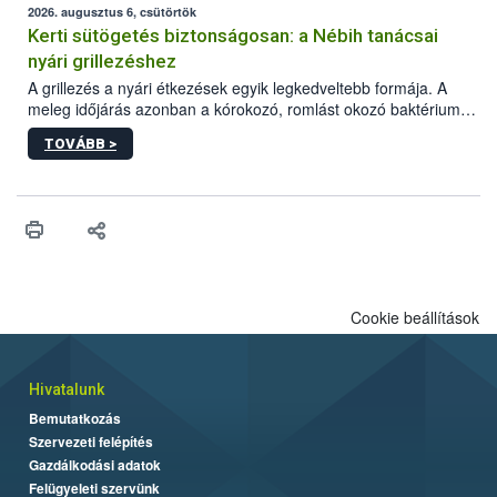
érésű szőlőkben is legyen lehetőség a károsító elleni további
2026. augusztus 6, csütörtök
védekezésre. Az Oroganic készítmény kis kiszerelésben kiskerti
Kerti sütögetés biztonságosan: a Nébih tanácsai
felhasználók számára is elérhető és ökológiai termesztésben is
nyári grillezéshez
engedélyezett.
A grillezés a nyári étkezések egyik legkedveltebb formája. A
meleg időjárás azonban a kórokozó, romlást okozó baktériumok
gyorsabb szaporodásának is kedvez. A szabadtéri sütögetés
TOVÁBB >
ezért nem csupán a megfelelő sütési technikáról szól: legalább
ilyen fontos az alapanyagok biztonságos kezelése, az alapvető
higiéniai szabályok betartása, a megfelelő hőkezelés, valamint a
maradékok szakszerű tárolása. A Nemzeti Élelmiszerlánc-
biztonsági Hivatal (Nébih) Oktatási Programja összegyűjtötte a
biztonságos grillezés legfontosabb tudnivalóit.
Cookie beállítások
Hivatalunk
Bemutatkozás
Szervezeti felépítés
Gazdálkodási adatok
Felügyeleti szervünk