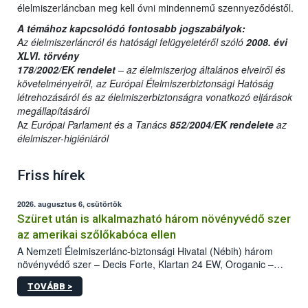
élelmiszerláncban meg kell óvni mindennemű szennyeződéstől.
A témához kapcsolódó fontosabb jogszabályok:
Az élelmiszerláncról és hatósági felügyeletéről szóló
2008. évi
XLVI. törvény
178/2002/EK rendelet
– az élelmiszerjog általános elveiről és
követelményeiről, az Európai Élelmiszerbiztonsági Hatóság
létrehozásáról és az élelmiszerbiztonságra vonatkozó eljárások
megállapításáról
Az
Európai Parlament és a Tanács
852/2004/EK rendelete
az
élelmiszer-higiéniáról
Friss hírek
2026. augusztus 6, csütörtök
Szüret után is alkalmazható három növényvédő szer
az amerikai szőlőkabóca ellen
A Nemzeti Élelmiszerlánc-biztonsági Hivatal (Nébih) három
növényvédő szer – Decis Forte, Klartan 24 EW, Oroganic –
engedélyokiratát módosította, így azok a szüretet követően,
TOVÁBB >
egészen a vesszőérettség (BBCH 91) stádiumáig
felhasználhatóak a szőlőben. A kiterjesztések célja, hogy a korai