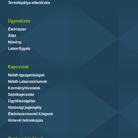
Termékpálya-ellenőrzés
Ügyintézés
Élelmiszer
Állat
Növény
Labor/Egyéb
Kapcsolat
Nébih Igazgatóságok
Nébih Laboratóriumok
Kormányhivatalok
Sajtókapcsolat
Ügyfélszolgálat
Hatósági jogsegély
Élelmiszermentő Központ
Hírlevél feliratkozás