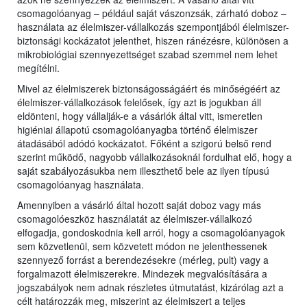
csomagolóanyag – például saját vászonzsák, zárható doboz –
használata az élelmiszer-vállalkozás szempontjából élelmiszer-
biztonsági kockázatot jelenthet, hiszen ránézésre, különösen a
mikrobiológiai szennyezettséget szabad szemmel nem lehet
megítélni.
Mivel az élelmiszerek biztonságosságáért és minőségéért az
élelmiszer-vállalkozások felelősek, így azt is jogukban áll
eldönteni, hogy vállalják-e a vásárlók által vitt, ismeretlen
higiéniai állapotú csomagolóanyagba történő élelmiszer
átadásából adódó kockázatot. Főként a szigorú belső rend
szerint működő, nagyobb vállalkozásoknál fordulhat elő, hogy a
saját szabályozásukba nem illeszthető bele az ilyen típusú
csomagolóanyag használata.
Amennyiben a vásárló által hozott saját doboz vagy más
csomagolóeszköz használatát az élelmiszer-vállalkozó
elfogadja, gondoskodnia kell arról, hogy a csomagolóanyagok
sem közvetlenül, sem közvetett módon ne jelenthessenek
szennyező forrást a berendezésekre (mérleg, pult) vagy a
forgalmazott élelmiszerekre. Mindezek megvalósítására a
jogszabályok nem adnak részletes útmutatást, kizárólag azt a
célt határozzák meg, miszerint az élelmiszert a teljes