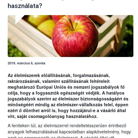
használata?
2019. március 6, szerda
Az élelmiszerek előállításának, forgalmazásának,
raktározásának, valamint szállításának feltételeit
meghatározó Európai Uniós és nemzeti jogszabályok fő
célja, hogy a fogyasztók egészségét védjék. A hatályos
jogszabályok szerint az élelmiszer biztonságosságáért és
minőségéért mindig az élelmiszer-vállalkozás felel, éppen
ezért ő dönthet arról is, hogy hozzájárul-e a vásárló által
vitt, saját csomagolóanyag használatához.
A fentieken túl, az élelmiszerrel rendeltetésszerűen érintkező
anyagok felhasználásával kapcsolatban alapkövetelmény, hogy
azok ne szennyezzék az élelmiszert. A vásárló által vitt