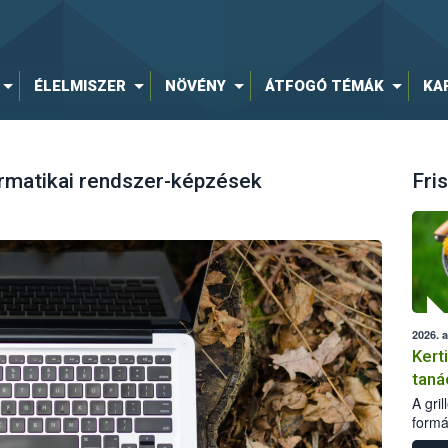
ÉLELMISZER
NÖVÉNY
ÁTFOGÓ TÉMÁK
KA
ormatikai rendszer-képzések
Fris
2026. 
Kert
taná
A gri
formá
romlá