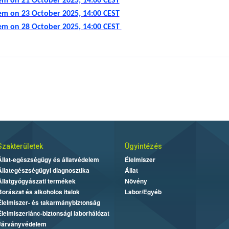
tem on 21 October 2025, 14:00 CEST
tem on 23 October 2025, 14:00 CEST
stem on 28 October 2025, 14:00 CEST
Szakterületek
Ügyintézés
Állat-egészségügy és állatvédelem
Élelmiszer
Állategészségügyi diagnosztika
Állat
Állatgyógyászati termékek
Növény
Borászat és alkoholos italok
Labor/Egyéb
Élelmiszer- és takarmánybiztonság
Élelmiszerlánc-biztonsági laborhálózat
Járványvédelem