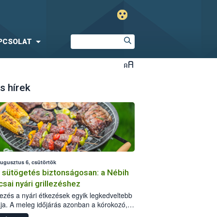
PCSOLAT
s hírek
augusztus 6, csütörtök
i sütögetés biztonságosan: a Nébih
csai nyári grillezéshez
llezés a nyári étkezések egyik legkedveltebb
ja. A meleg időjárás azonban a kórokozó,
st okozó baktériumok gyorsabb