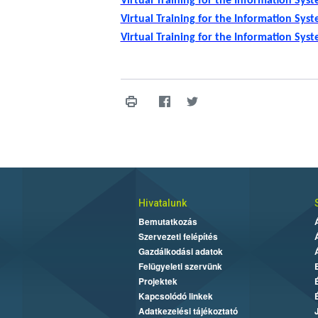
Virtual Training for the Information Sys
Virtual Training for the Information Sys
Virtual Training for the Information Sy
Hivatalunk
Bemutatkozás
Szervezeti felépítés
Gazdálkodási adatok
Felügyeleti szervünk
Projektek
Kapcsolódó linkek
Adatkezelési tájékoztató