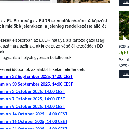
TO
szapo
sütög
techni
alapa
 az EU Bizottság az EUDR szereplők részére. A képzési
higié
lt mielőbb jelentkezni a jelenleg rendelkezésre álló öt
hőkez
tárol
pzések elsősorban az EUDR hatálya alá tartozó gazdasági
Hivat
őik számára szólnak, akiknek 2025 végétől kezdődően DD
2026. 
a biz
ek.
Új E
, ugyanis a helyek gyorsan betelhetnek.
Az In
követ
ezési időpontok az alábbi linkeken elérhetőek:
szere
TO
stem on 23 September 2025, 14:00 CEST
stem on 30 September 2025, 14:00 CEST
tem on 2 October 2025, 14:00 C
EST
tem on 7 October 2025, 14:00 CEST
tem on 9 October 2025, 14:00 CEST
tem on 14 October 2025, 14:00 CEST
tem on 16 October 2025, 14:00 CEST