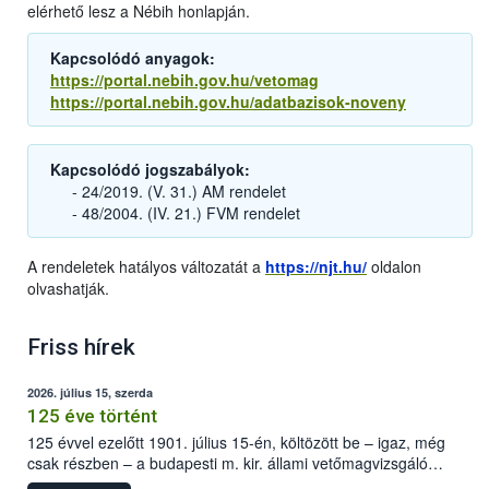
elérhető lesz a Nébih honlapján.
Kapcsolódó anyagok:
https://portal.nebih.gov.hu/vetomag
https://portal.nebih.gov.hu/adatbazisok-noveny
Kapcsolódó jogszabályok:
- 24/2019. (V. 31.) AM rendelet
- 48/2004. (IV. 21.) FVM rendelet
A rendeletek hatályos változatát a
https://njt.hu/
oldalon
olvashatják.
Friss hírek
2026. július 15, szerda
125 éve történt
125 évvel ezelőtt 1901. július 15-én, költözött be – igaz, még
csak részben – a budapesti m. kir. állami vetőmagvizsgáló
állomás a Kis Rókus utca 15. szám alatti, Czigler Győző által