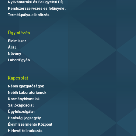
Nyilvántartási és Felügyeleti Díj
Rendszerszervezés és felügyelet
Termékpálya-ellenőrzés
Ügyintézés
Élelmiszer
Állat
Növény
Labor/Egyéb
Kapcsolat
Nébih Igazgatóságok
Nébih Laboratóriumok
Kormányhivatalok
Sajtókapcsolat
Ügyfélszolgálat
Hatósági jogsegély
Élelmiszermentő Központ
Hírlevél feliratkozás