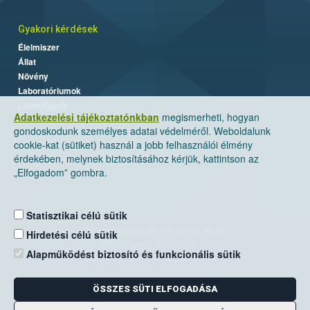
Gyakori kérdések
Élelmiszer
Állat
Növény
Laboratóriumok
Labor/Egyéb
Adatkezelési tájékoztatónkban
megismerheti, hogyan
gondoskodunk személyes adatai védelméről. Weboldalunk
cookie-kat (sütiket) használ a jobb felhasználói élmény
érdekében, melynek biztosításához kérjük, kattintson az
„Elfogadom” gombra.
Statisztikai célú sütik
Nemzeti Élelmiszerlánc-biztonsági Hivatal
Hirdetési célú sütik
Cím: 1024 Budapest, Keleti Károly utca. 24.
Alapműködést biztosító és funkcionális sütik
Levelezési cím: 1525 Budapest. Pf. 30.
ÖSSZES SÜTI ELFOGADÁSA
E-mail:
ugyfelszolgalat@nebih.gov.hu
Zöld szám: 06-80/263-244