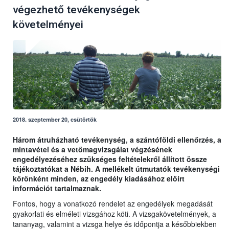
végezhető tevékenységek
követelményei
2018. szeptember 20, csütörtök
Három átruházható tevékenység, a szántóföldi ellenőrzés, a
mintavétel és a vetőmagvizsgálat végzésének
engedélyezéséhez szükséges feltételekről állított össze
tájékoztatókat a Nébih. A mellékelt útmutatók tevékenységi
körönként minden, az engedély kiadásához előírt
információt tartalmaznak.
Fontos, hogy a vonatkozó rendelet az engedélyek megadását
gyakorlati és elméleti vizsgához köti. A vizsgakövetelmények, a
tananyag, valamint a vizsga helye és időpontja a későbbiekben