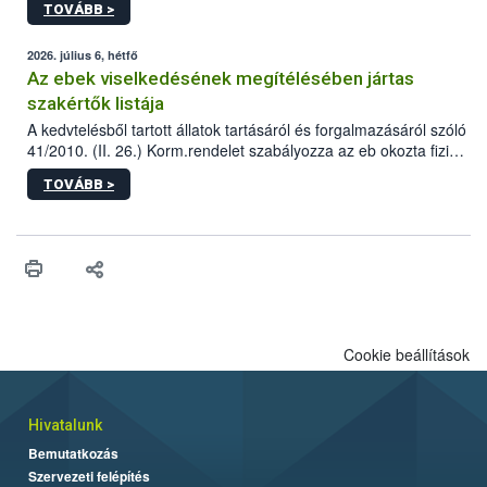
TOVÁBB >
tervezett új épületébe.
2026. július 6, hétfő
Az ebek viselkedésének megítélésében jártas
szakértők listája
A kedvtelésből tartott állatok tartásáról és forgalmazásáról szóló
41/2010. (II. 26.) Korm.rendelet szabályozza az eb okozta fizikai
sérülés, illetve ennek veszélye keletkezésekor felmerülő
TOVÁBB >
hatósági feladatokat, valamint a veszélyes eb tartását és annak
engedélyezését. Ezen eljárások során szükség esetén be kell
vonni az ebek viselkedésének megítélésében jártas szakértőt.
Cookie beállítások
Hivatalunk
Bemutatkozás
Szervezeti felépítés