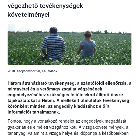
végezhető tevékenységek
követelményei
2018. szeptember 20, csütörtök
Három átruházható tevékenység, a szántóföldi ellenőrzés, a
mintavétel és a vetőmagvizsgálat végzésének
engedélyezéséhez szükséges feltételekről állított össze
tájékoztatókat a Nébih. A mellékelt útmutatók tevékenységi
körönként minden, az engedély kiadásához előírt
információt tartalmaznak.
Fontos, hogy a vonatkozó rendelet az engedélyek megadását
gyakorlati és elméleti vizsgához köti. A vizsgakövetelmények, a
tananyag, valamint a vizsga helye és időpontja a későbbiekben