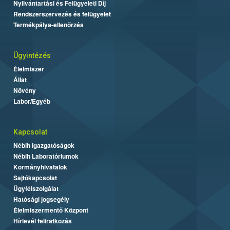
Nyilvántartási és Felügyeleti Díj
Rendszerszervezés és felügyelet
Termékpálya-ellenőrzés
Ügyintézés
Élelmiszer
Állat
Növény
Labor/Egyéb
Kapcsolat
Nébih Igazgatóságok
Nébih Laboratóriumok
Kormányhivatalok
Sajtókapcsolat
Ügyfélszolgálat
Hatósági jogsegély
Élelmiszermentő Központ
Hírlevél feliratkozás