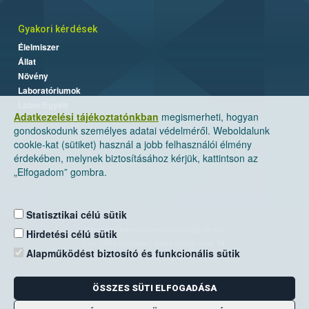
Gyakori kérdések
Élelmiszer
Állat
Növény
Laboratóriumok
Labor/Egyéb
Adatkezelési tájékoztatónkban
megismerheti, hogyan
gondoskodunk személyes adatai védelméről. Weboldalunk
cookie-kat (sütiket) használ a jobb felhasználói élmény
érdekében, melynek biztosításához kérjük, kattintson az
„Elfogadom” gombra.
Statisztikai célú sütik
Nemzeti Élelmiszerlánc-biztonsági Hivatal
Hirdetési célú sütik
Cím: 1024 Budapest, Keleti Károly utca. 24.
Alapműködést biztosító és funkcionális sütik
Levelezési cím: 1525 Budapest. Pf. 30.
ÖSSZES SÜTI ELFOGADÁSA
E-mail:
ugyfelszolgalat@nebih.gov.hu
Zöld szám: 06-80/263-244