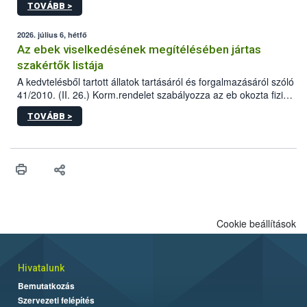
TOVÁBB >
tervezett új épületébe.
2026. július 6, hétfő
Az ebek viselkedésének megítélésében jártas
szakértők listája
A kedvtelésből tartott állatok tartásáról és forgalmazásáról szóló
41/2010. (II. 26.) Korm.rendelet szabályozza az eb okozta fizikai
sérülés, illetve ennek veszélye keletkezésekor felmerülő
TOVÁBB >
hatósági feladatokat, valamint a veszélyes eb tartását és annak
engedélyezését. Ezen eljárások során szükség esetén be kell
vonni az ebek viselkedésének megítélésében jártas szakértőt.
Cookie beállítások
Hivatalunk
Bemutatkozás
Szervezeti felépítés