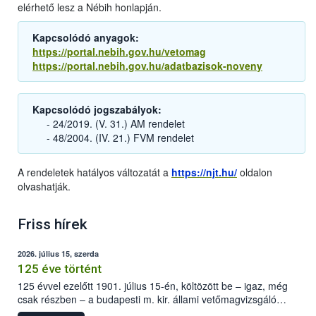
elérhető lesz a Nébih honlapján.
Kapcsolódó anyagok:
https://portal.nebih.gov.hu/vetomag
https://portal.nebih.gov.hu/adatbazisok-noveny
Kapcsolódó jogszabályok:
- 24/2019. (V. 31.) AM rendelet
- 48/2004. (IV. 21.) FVM rendelet
A rendeletek hatályos változatát a
https://njt.hu/
oldalon
olvashatják.
Friss hírek
2026. július 15, szerda
125 éve történt
125 évvel ezelőtt 1901. július 15-én, költözött be – igaz, még
csak részben – a budapesti m. kir. állami vetőmagvizsgáló
állomás a Kis Rókus utca 15. szám alatti, Czigler Győző által